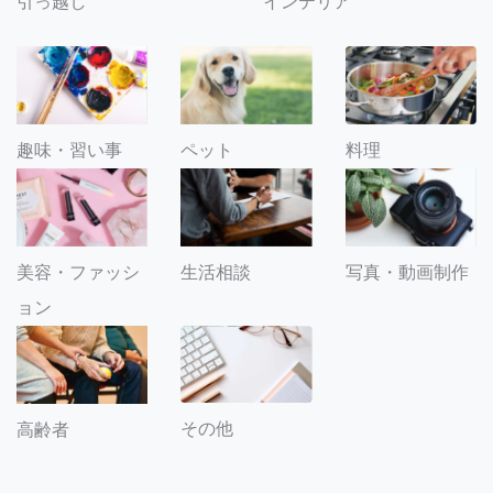
引っ越し
インテリア
趣味・習い事
ペット
料理
美容・ファッシ
生活相談
写真・動画制作
ョン
その他
高齢者