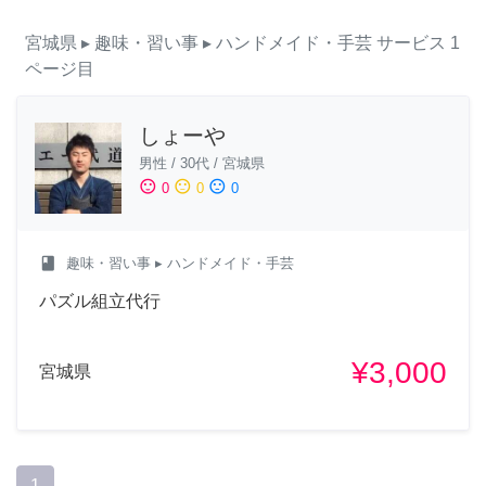
宮城県
▸ 趣味・習い事
▸ ハンドメイド・手芸
サービス
1
ページ目
しょーや
男性
/
30代
/
宮城県
sentiment_satisfied
sentiment_neutral
sentiment_dissatisfied
0
0
0
class
趣味・習い事
▸ ハンドメイド・手芸
パズル組立代行
¥3,000
宮城県
1