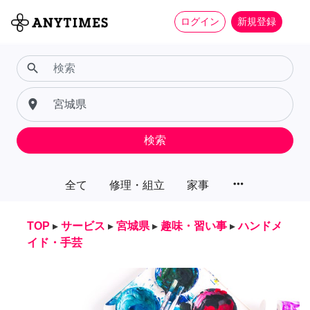
ログイン
新規登録
search
place
検索
more_horiz
全て
修理・組立
家事
TOP
▸
サービス
▸
宮城県
▸
趣味・習い事
▸
ハンドメ
イド・手芸