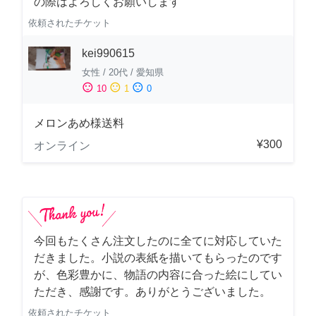
の際はよろしくお願いします
依頼されたチケット
kei990615
女性
/
20代
/
愛知県
sentiment_satisfied
sentiment_neutral
sentiment_dissatisfied
10
1
0
メロンあめ様送料
¥300
オンライン
今回もたくさん注文したのに全てに対応していた
だきました。小説の表紙を描いてもらったのです
が、色彩豊かに、物語の内容に合った絵にしてい
ただき、感謝です。ありがとうございました。
依頼されたチケット