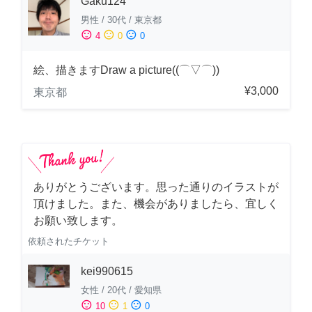
Gaku124
男性
/
30代
/
東京都
sentiment_satisfied
sentiment_neutral
sentiment_dissatisfied
4
0
0
絵、描きますDraw a picture((⌒▽⌒))
¥3,000
東京都
ありがとうございます。思った通りのイラストが
頂けました。また、機会がありましたら、宜しく
お願い致します。
依頼されたチケット
kei990615
女性
/
20代
/
愛知県
sentiment_satisfied
sentiment_neutral
sentiment_dissatisfied
10
1
0