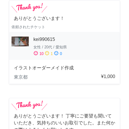
ありがとうございます！
依頼されたチケット
kei990615
女性
/
20代
/
愛知県
sentiment_satisfied
sentiment_neutral
sentiment_dissatisfied
10
1
0
イラストオーダーメイド作成
¥1,000
東京都
ありがとうございます！ 丁寧にご要望も聞いて
いただき、気持ちのいいお取引でした。また何か