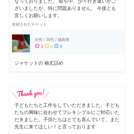
なっておりました。 取引中、少々行き違いがご
ざいましたが、特に問題ありません。 今後とも
宜しくお願いします。
依頼されたチケット
女性
/
20代
/
福島県
sentiment_satisfied
sentiment_neutral
sentiment_dissatisfied
1
0
0
ジャケットの 袖丈詰め
子どもたちと工作をしていただきました。子ども
たちの興味に合わせてフレキシブルにご対応いた
だきました。子供たちはとても喜んでいて、また
先生に来てほしい！と言っております