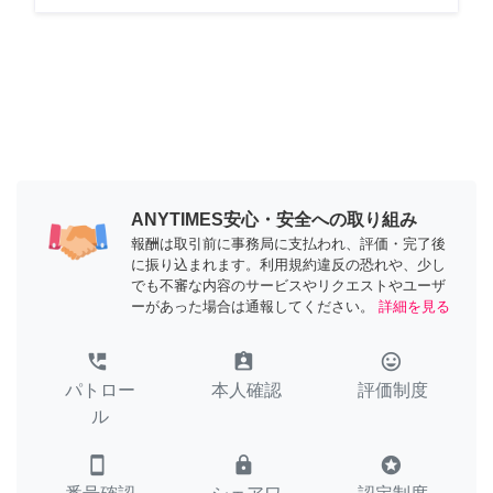
ANYTIMES安心・安全への取り組み
報酬は取引前に事務局に支払われ、評価・完了後
に振り込まれます。利用規約違反の恐れや、少し
でも不審な内容のサービスやリクエストやユーザ
ーがあった場合は通報してください。
詳細を見る
perm_phone_msg
assignment_ind
tag_faces
パトロー
本人確認
評価制度
ル
smartphone
lock
stars