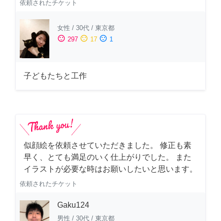
依頼されたチケット
女性
/
30代
/
東京都
sentiment_satisfied
sentiment_neutral
sentiment_dissatisfied
297
17
1
子どもたちと工作
似顔絵を依頼させていただきました。 修正も素
早く、とても満足のいく仕上がりでした。 また
イラストが必要な時はお願いしたいと思います。
依頼されたチケット
Gaku124
男性
/
30代
/
東京都