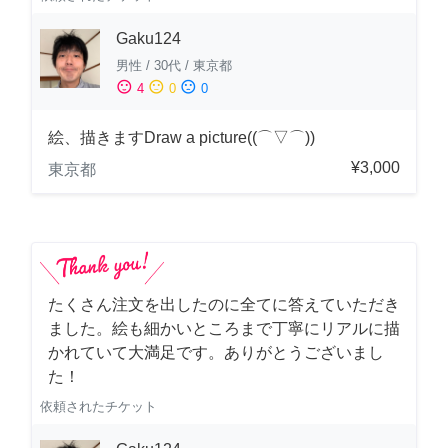
Gaku124
男性
/
30代
/
東京都
sentiment_satisfied
sentiment_neutral
sentiment_dissatisfied
4
0
0
絵、描きますDraw a picture((⌒▽⌒))
¥3,000
東京都
たくさん注文を出したのに全てに答えていただき
ました。絵も細かいところまで丁寧にリアルに描
かれていて大満足です。ありがとうございまし
た！
依頼されたチケット