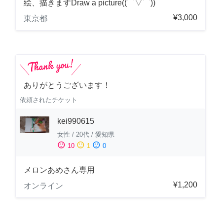
絵、描きますDraw a picture((⌒▽⌒))
¥3,000
東京都
ありがとうございます！
依頼されたチケット
kei990615
女性
/
20代
/
愛知県
sentiment_satisfied
sentiment_neutral
sentiment_dissatisfied
10
1
0
メロンあめさん専用
¥1,200
オンライン