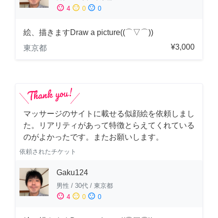
sentiment_satisfied
sentiment_neutral
sentiment_dissatisfied
4
0
0
絵、描きますDraw a picture((⌒▽⌒))
¥3,000
東京都
マッサージのサイトに載せる似顔絵を依頼しまし
た。リアリティがあって特徴とらえてくれている
のがよかったです。またお願いします。
依頼されたチケット
Gaku124
男性
/
30代
/
東京都
sentiment_satisfied
sentiment_neutral
sentiment_dissatisfied
4
0
0