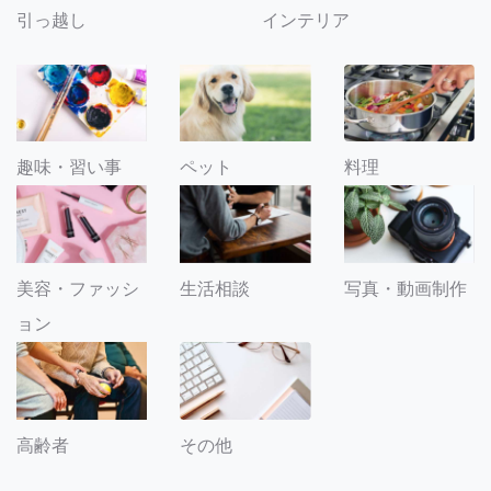
引っ越し
インテリア
趣味・習い事
ペット
料理
美容・ファッシ
生活相談
写真・動画制作
ョン
その他
高齢者