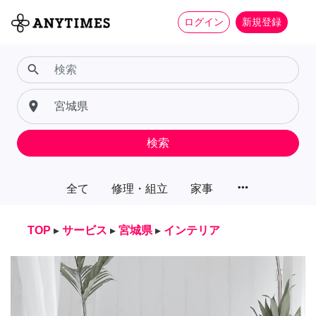
ログイン
新規登録
search
place
検索
more_horiz
全て
修理・組立
家事
TOP
▸
サービス
▸
宮城県
▸
インテリア