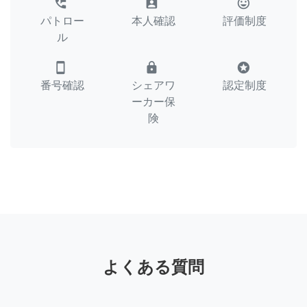
perm_phone_msg
assignment_ind
tag_faces
パトロー
本人確認
評価制度
ル
smartphone
lock
stars
番号確認
シェアワ
認定制度
ーカー保
険
よくある質問