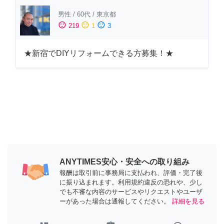
男性
/
60代
/
東京都
sentiment_satisfied
sentiment_neutral
sentiment_dissatisfied
219
1
3
★新宿でDIYリフォームできる方募集！★
ANYTIMES安心・安全への取り組み
報酬は取引前に事務局に支払われ、評価・完了後
に振り込まれます。利用規約違反の恐れや、少し
でも不審な内容のサービスやリクエストやユーザ
ーがあった場合は通報してください。
詳細を見る