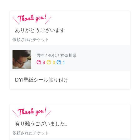
ありがとうございます
依頼されたチケット
男性
/
40代
/
神奈川県
sentiment_satisfied
sentiment_neutral
sentiment_dissatisfied
4
0
1
DYI壁紙シール貼り付け
有り難うございました。
依頼されたチケット