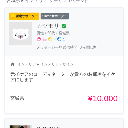
宮城県
▸ インテリア
サービス
1ページ目
認定サポーター
Silver サポーター
カツモリ
check_circle
男性
/
60代
/
宮城県
sentiment_satisfied
sentiment_neutral
sentiment_dissatisfied
65
4
1
メッセージ平均返信時間: 8時間以内
home
インテリア
▸ インテリアデザイン
元イケアのコーディネーターが貴方のお部屋をイケ
アにします
¥10,000
宮城県