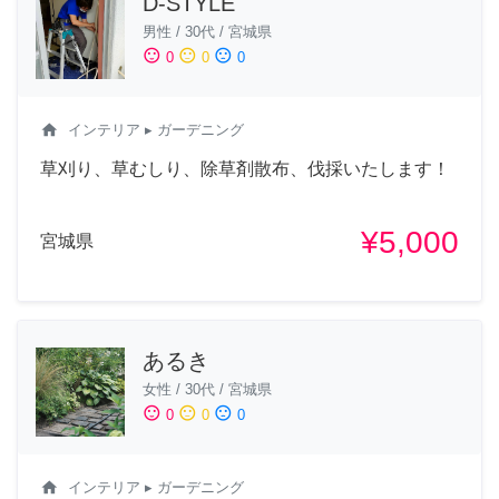
D-STYLE
男性
/
30代
/
宮城県
sentiment_satisfied
sentiment_neutral
sentiment_dissatisfied
0
0
0
home
インテリア
▸ ガーデニング
草刈り、草むしり、除草剤散布、伐採いたします！
¥5,000
宮城県
あるき
女性
/
30代
/
宮城県
sentiment_satisfied
sentiment_neutral
sentiment_dissatisfied
0
0
0
home
インテリア
▸ ガーデニング