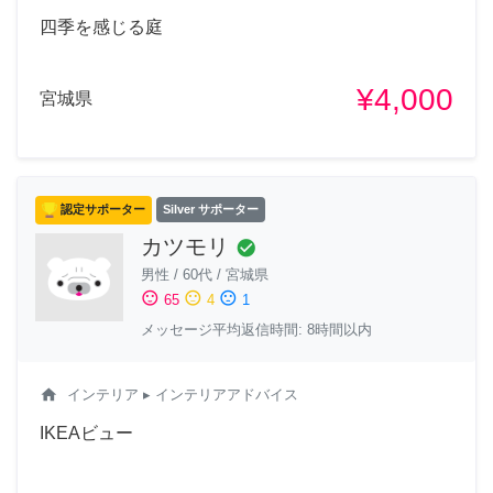
四季を感じる庭
¥4,000
宮城県
認定サポーター
Silver サポーター
カツモリ
check_circle
男性
/
60代
/
宮城県
sentiment_satisfied
sentiment_neutral
sentiment_dissatisfied
65
4
1
メッセージ平均返信時間: 8時間以内
home
インテリア
▸ インテリアアドバイス
IKEAビュー