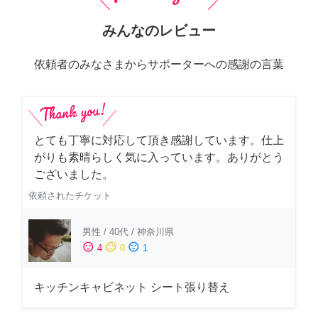
みんなのレビュー
依頼者のみなさまからサポーターへの感謝の言葉
とても丁寧に対応して頂き感謝しています。仕上
がりも素晴らしく気に入っています。ありがとう
ございました。
依頼されたチケット
男性
/
40代
/
神奈川県
sentiment_satisfied
sentiment_neutral
sentiment_dissatisfied
4
0
1
キッチンキャビネット シート張り替え