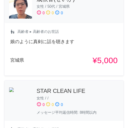
女性
/
50代
/
宮城県
sentiment_satisfied
sentiment_neutral
sentiment_dissatisfied
0
0
0
escalator_warning
高齢者
▸ 高齢者のお世話
娘のように真剣に話を聴きます
¥5,000
宮城県
STAR CLEAN LIFE
女性
/
/
sentiment_satisfied
sentiment_neutral
sentiment_dissatisfied
0
0
0
メッセージ平均返信時間: 8時間以内