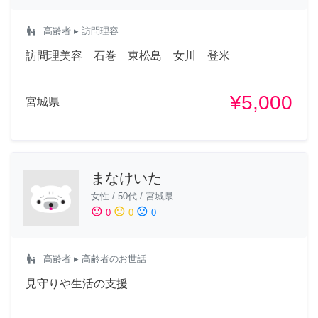
escalator_warning
高齢者
▸ 訪問理容
訪問理美容 石巻 東松島 女川 登米
¥5,000
宮城県
まなけいた
女性
/
50代
/
宮城県
sentiment_satisfied
sentiment_neutral
sentiment_dissatisfied
0
0
0
escalator_warning
高齢者
▸ 高齢者のお世話
見守りや生活の支援