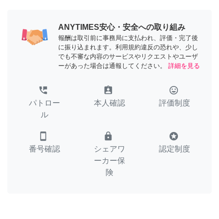
ANYTIMES安心・安全への取り組み
報酬は取引前に事務局に支払われ、評価・完了後
に振り込まれます。利用規約違反の恐れや、少し
でも不審な内容のサービスやリクエストやユーザ
ーがあった場合は通報してください。
詳細を見る
perm_phone_msg
assignment_ind
tag_faces
パトロー
本人確認
評価制度
ル
smartphone
lock
stars
番号確認
シェアワ
認定制度
ーカー保
険