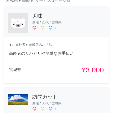
宮城県
▸ 高齢者
サービス
1ページ目
兎味
男性
/
20代
/
宮城県
sentiment_satisfied
sentiment_neutral
sentiment_dissatisfied
0
0
0
escalator_warning
高齢者
▸ 高齢者のお世話
高齢者のリハビリや簡単なお手伝い
¥3,000
宮城県
訪問カット
男性
/
30代
/
宮城県
sentiment_satisfied
sentiment_neutral
sentiment_dissatisfied
0
0
0