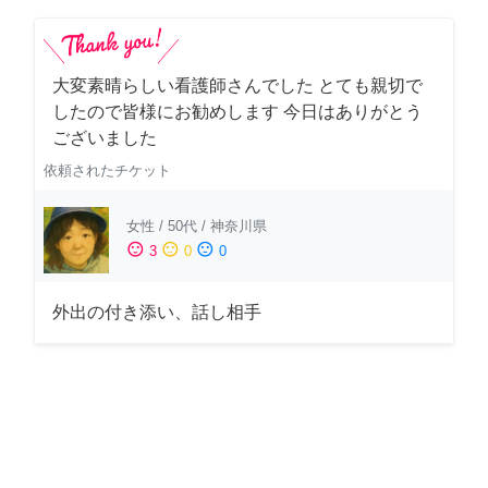
大変素晴らしい看護師さんでした とても親切で
したので皆様にお勧めします 今日はありがとう
ございました
依頼されたチケット
女性
/
50代
/
神奈川県
sentiment_satisfied
sentiment_neutral
sentiment_dissatisfied
3
0
0
外出の付き添い、話し相手