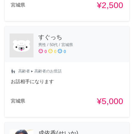
¥2,500
宮城県
すぐっち
男性
/
50代
/
宮城県
sentiment_satisfied
sentiment_neutral
sentiment_dissatisfied
0
0
0
escalator_warning
高齢者
▸ 高齢者のお世話
お話相手になります
¥5,000
宮城県
成依香(せいか)