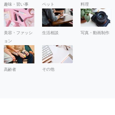
趣味・習い事
ペット
料理
美容・ファッシ
生活相談
写真・動画制作
ョン
その他
高齢者