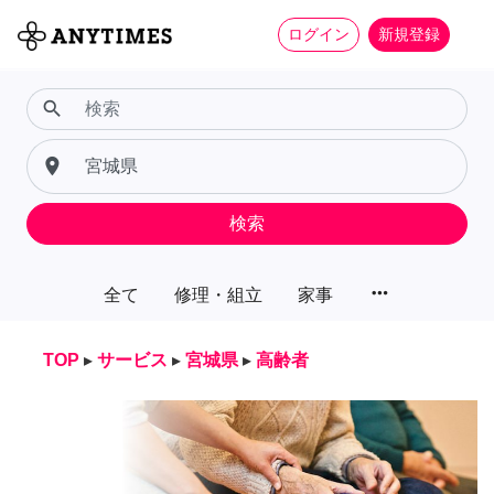
ログイン
新規登録
search
place
検索
more_horiz
全て
修理・組立
家事
TOP
▸
サービス
▸
宮城県
▸
高齢者