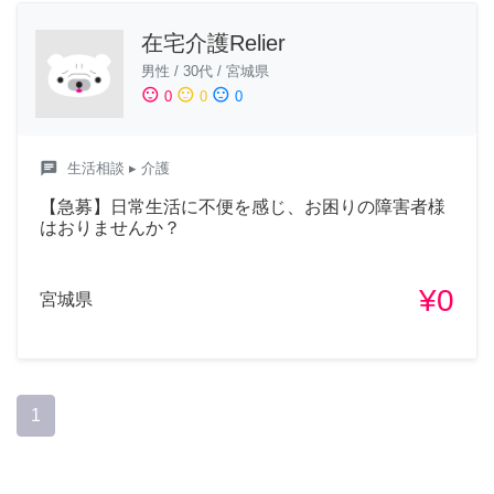
在宅介護Relier
男性
/
30代
/
宮城県
sentiment_satisfied
sentiment_neutral
sentiment_dissatisfied
0
0
0
chat
生活相談
▸ 介護
【急募】日常生活に不便を感じ、お困りの障害者様
はおりませんか？
¥0
宮城県
1