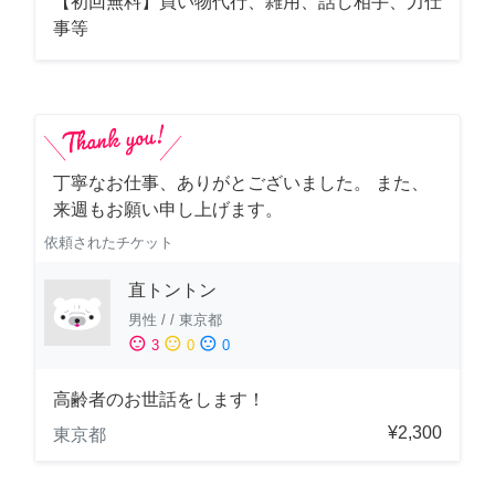
【初回無料】買い物代行、雑用、話し相手、力仕
事等
丁寧なお仕事、ありがとございました。 また、
来週もお願い申し上げます。
依頼されたチケット
直トントン
男性
/
/
東京都
sentiment_satisfied
sentiment_neutral
sentiment_dissatisfied
3
0
0
高齢者のお世話をします！
¥2,300
東京都