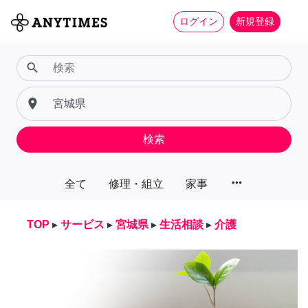
ログイン
新規登録
search
place
検索
more_horiz
全て
修理・組立
家事
TOP
▸
サービス
▸
宮城県
▸
生活相談
▸
介護