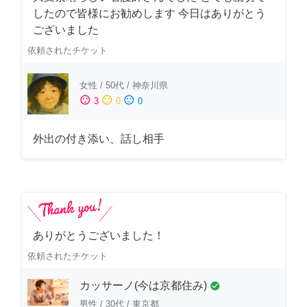
したので皆様にお勧めします 今日はありがとう
ございました
依頼されたチケット
女性
/
50代
/
神奈川県
sentiment_satisfied
sentiment_neutral
sentiment_dissatisfied
3
0
0
外出の付き添い、話し相手
ありがとうございました！
依頼されたチケット
カッサーノ(今は京都住み)
check_circle
男性
/
30代
/
東京都