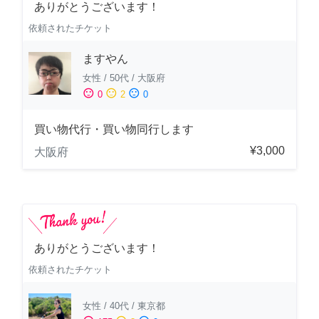
ありがとうございます！
依頼されたチケット
ますやん
女性
/
50代
/
大阪府
sentiment_satisfied
sentiment_neutral
sentiment_dissatisfied
0
2
0
買い物代行・買い物同行します
¥3,000
大阪府
ありがとうございます！
依頼されたチケット
女性
/
40代
/
東京都