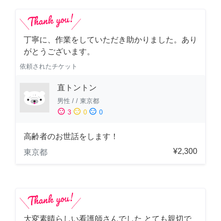
丁寧に、作業をしていただき助かりました。あり
がとうございます。
依頼されたチケット
直トントン
男性
/
/
東京都
sentiment_satisfied
sentiment_neutral
sentiment_dissatisfied
3
0
0
高齢者のお世話をします！
¥2,300
東京都
大変素晴らしい看護師さんでした とても親切で