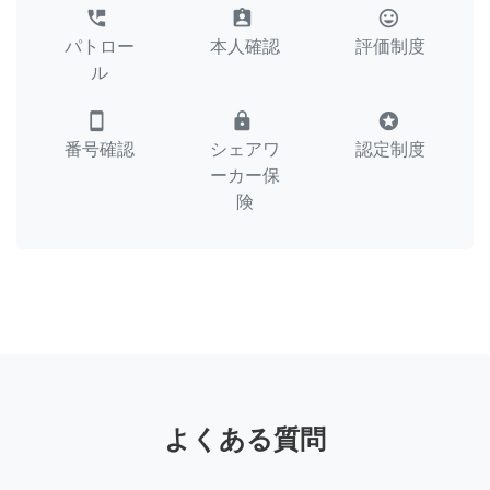
perm_phone_msg
assignment_ind
tag_faces
パトロー
本人確認
評価制度
ル
smartphone
lock
stars
番号確認
シェアワ
認定制度
ーカー保
険
よくある質問