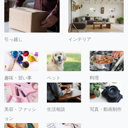
引っ越し
インテリア
趣味・習い事
ペット
料理
美容・ファッシ
生活相談
写真・動画制作
ョン