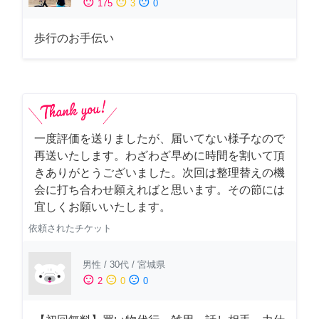
sentiment_satisfied
sentiment_neutral
sentiment_dissatisfied
175
3
0
歩行のお手伝い
一度評価を送りましたが、届いてない様子なので
再送いたします。わざわざ早めに時間を割いて頂
きありがとうございました。次回は整理替えの機
会に打ち合わせ願えればと思います。その節には
宜しくお願いいたします。
依頼されたチケット
男性
/
30代
/
宮城県
sentiment_satisfied
sentiment_neutral
sentiment_dissatisfied
2
0
0