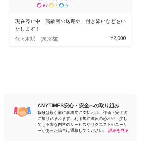
sentiment_satisfied
sentiment_neutral
sentiment_dissatisfied
67
3
0
現在停止中 高齢者の送迎や、付き添いなどをい
たします！
¥2,000
代々木駅 (東京都)
ANYTIMES安心・安全への取り組み
報酬は取引前に事務局に支払われ、評価・完了後
に振り込まれます。利用規約違反の恐れや、少し
でも不審な内容のサービスやリクエストやユーザ
ーがあった場合は通報してください。
詳細を見る