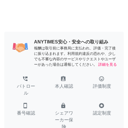
ANYTIMES安心・安全への取り組み
報酬は取引前に事務局に支払われ、評価・完了後
に振り込まれます。利用規約違反の恐れや、少し
でも不審な内容のサービスやリクエストやユーザ
ーがあった場合は通報してください。
詳細を見る
perm_phone_msg
assignment_ind
tag_faces
パトロー
本人確認
評価制度
ル
smartphone
lock
stars
番号確認
シェアワ
認定制度
ーカー保
険