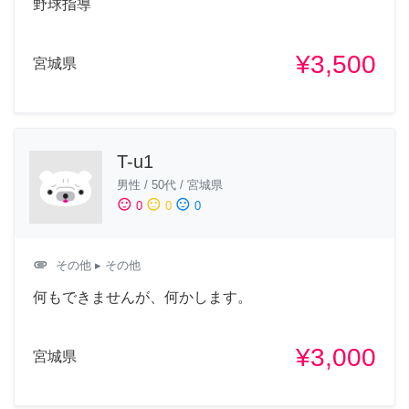
野球指導
¥3,500
宮城県
T-u1
男性
/
50代
/
宮城県
sentiment_satisfied
sentiment_neutral
sentiment_dissatisfied
0
0
0
attachment
その他
▸ その他
何もできませんが、何かします。
¥3,000
宮城県