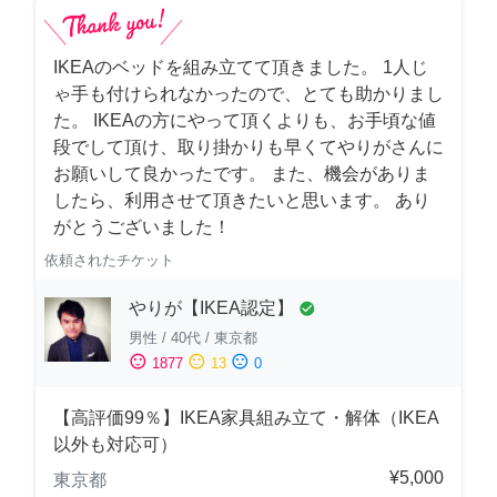
IKEAのベッドを組み立てて頂きました。 1人じ
ゃ手も付けられなかったので、とても助かりまし
た。 IKEAの方にやって頂くよりも、お手頃な値
段でして頂け、取り掛かりも早くてやりがさんに
お願いして良かったです。 また、機会がありま
したら、利用させて頂きたいと思います。 あり
がとうございました！
依頼されたチケット
やりが【IKEA認定】
check_circle
男性
/
40代
/
東京都
sentiment_satisfied
sentiment_neutral
sentiment_dissatisfied
1877
13
0
【高評価99％】IKEA家具組み立て・解体（IKEA
以外も対応可）
¥5,000
東京都