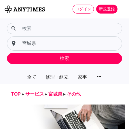
ログイン
新規登録
search
place
検索
more_horiz
全て
修理・組立
家事
TOP
▸
サービス
▸
宮城県
▸
その他