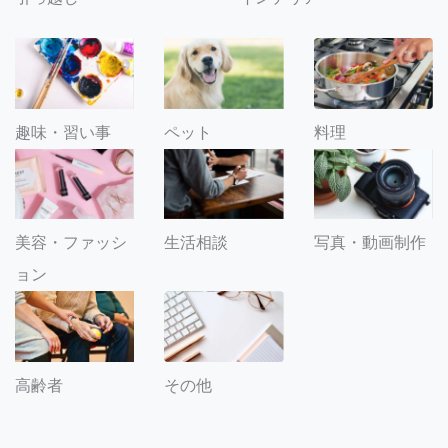
趣味・習い事
ペット
料理
美容・ファッシ
生活相談
写真・動画制作
ョン
その他
高齢者