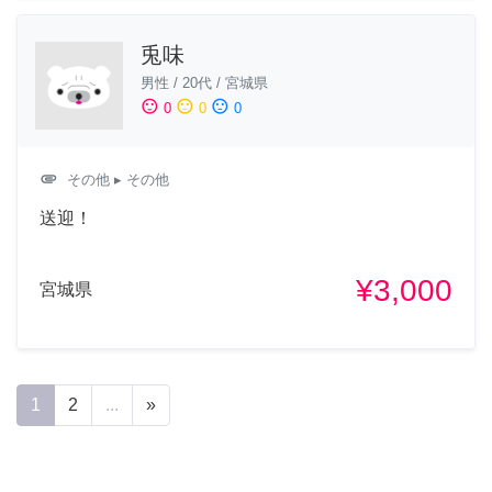
兎味
男性
/
20代
/
宮城県
sentiment_satisfied
sentiment_neutral
sentiment_dissatisfied
0
0
0
attachment
その他
▸ その他
送迎！
¥3,000
宮城県
1
2
...
»