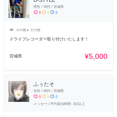
D-STYLE
男性
/
30代
/
宮城県
sentiment_satisfied
sentiment_neutral
sentiment_dissatisfied
0
0
0
attachment
その他
▸ その他
ドライブレコーダー取り付けいたします！
¥5,000
宮城県
ふぅたそ
女性
/
40代
/
宮城県
sentiment_satisfied
sentiment_neutral
sentiment_dissatisfied
0
0
0
メッセージ平均返信時間: 3日以上