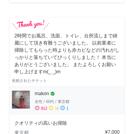
2時間でお風呂、洗面、トイレ、台所流しまで綺
麗にして頂き有難うございました。 以前業者に
掃除してもらった時よりも赤カビなどの汚れがし
っかりと落ちていてびっくりしました！ 本当に
ありがとうございました。 またよろしくお願い
申し上げますm(_ _)m
依頼されたチケット
makon
check_circle
女性
/
60代
/
東京都
sentiment_satisfied
sentiment_neutral
sentiment_dissatisfied
812
16
1
クオリティの高いお掃除
¥7,000
東京都