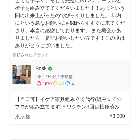
とても手早く、そして完璧にIKEAのテーブルと
椅子を組み立ててくださいました！！あっという
間に出来上がったのでびっくりしました。 年内
にという急なお願いにも関わらずすぐに来てくだ
さり、本当に感謝しております。 また機会があ
りましたら、是非お願いしたい方です！この度は
ありがとうございました。
依頼されたチケット
knsk
check_circle
男性
/
50代
/
東京都
sentiment_satisfied
sentiment_neutral
sentiment_dissatisfied
1670
49
4
【当日可】イケア家具組み立て代行(組み立ての
プロが組み立てます)＊ワクチン3回目接種済み
¥3,000
東京都