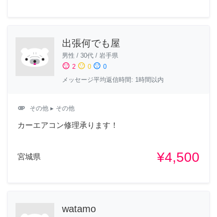
出張何でも屋
男性
/
30代
/
岩手県
sentiment_satisfied
sentiment_neutral
sentiment_dissatisfied
2
0
0
メッセージ平均返信時間: 1時間以内
attachment
その他
▸ その他
カーエアコン修理承ります！
¥4,500
宮城県
watamo