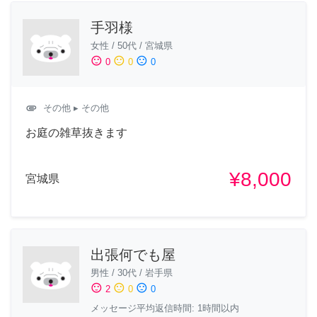
手羽様
女性
/
50代
/
宮城県
sentiment_satisfied
sentiment_neutral
sentiment_dissatisfied
0
0
0
attachment
その他
▸ その他
お庭の雑草抜きます
¥8,000
宮城県
出張何でも屋
男性
/
30代
/
岩手県
sentiment_satisfied
sentiment_neutral
sentiment_dissatisfied
2
0
0
メッセージ平均返信時間: 1時間以内