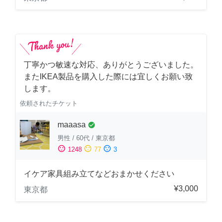
丁寧かつ敏速な対応、ありがとうございました。
またIKEA製品を購入した際には宜しくお願い致
します。
依頼されたチケット
maaasa
check_circle
男性
/
60代
/
東京都
sentiment_satisfied
sentiment_neutral
sentiment_dissatisfied
1248
77
3
イケア家具組み立てなどおまかせください
¥3,000
東京都