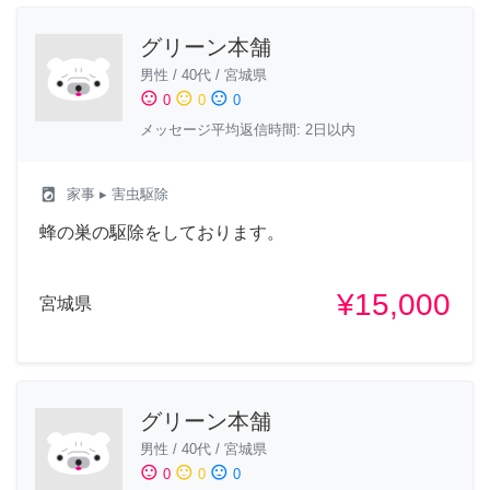
グリーン本舗
男性
/
40代
/
宮城県
sentiment_satisfied
sentiment_neutral
sentiment_dissatisfied
0
0
0
メッセージ平均返信時間: 2日以内
local_laundry_service
家事
▸ 害虫駆除
蜂の巣の駆除をしております。
¥15,000
宮城県
グリーン本舗
男性
/
40代
/
宮城県
sentiment_satisfied
sentiment_neutral
sentiment_dissatisfied
0
0
0