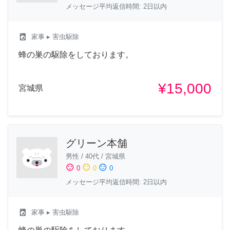
メッセージ平均返信時間: 2日以内
local_laundry_service
家事
▸ 害虫駆除
蜂の巣の駆除をしております。
¥15,000
宮城県
グリーン本舗
男性
/
40代
/
宮城県
sentiment_satisfied
sentiment_neutral
sentiment_dissatisfied
0
0
0
メッセージ平均返信時間: 2日以内
local_laundry_service
家事
▸ 害虫駆除