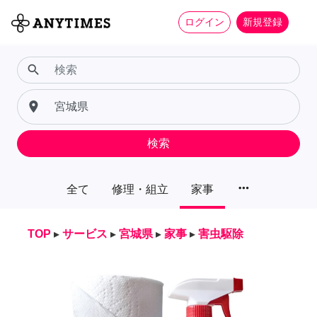
ログイン
新規登録
search
place
検索
more_horiz
全て
修理・組立
家事
TOP
▸
サービス
▸
宮城県
▸
家事
▸
害虫駆除