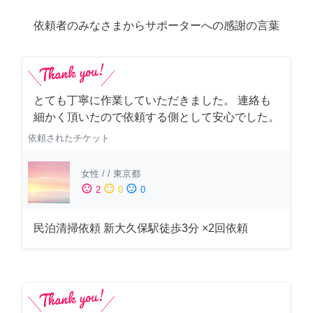
依頼者のみなさまからサポーターへの感謝の言葉
とても丁寧に作業していただきました。 連絡も
細かく頂いたので依頼する側として安心でした。
依頼されたチケット
女性
/
/
東京都
sentiment_satisfied
sentiment_neutral
sentiment_dissatisfied
2
0
0
民泊清掃依頼 新大久保駅徒歩3分 ×2回依頼