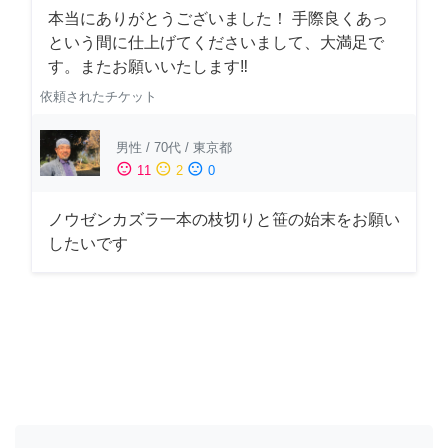
本当にありがとうございました！ 手際良くあっ
という間に仕上げてくださいまして、大満足で
す。またお願いいたします‼️
依頼されたチケット
男性
/
70代
/
東京都
sentiment_satisfied
sentiment_neutral
sentiment_dissatisfied
11
2
0
ノウゼンカズラ一本の枝切りと笹の始末をお願い
したいです