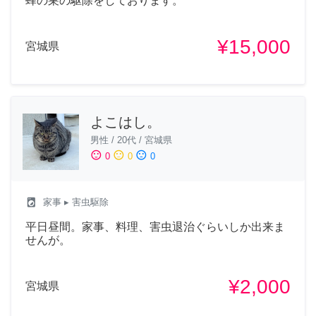
蜂の巣の駆除をしております。
¥15,000
宮城県
よこはし。
男性
/
20代
/
宮城県
sentiment_satisfied
sentiment_neutral
sentiment_dissatisfied
0
0
0
local_laundry_service
家事
▸ 害虫駆除
平日昼間。家事、料理、害虫退治ぐらいしか出来ま
せんが。
¥2,000
宮城県