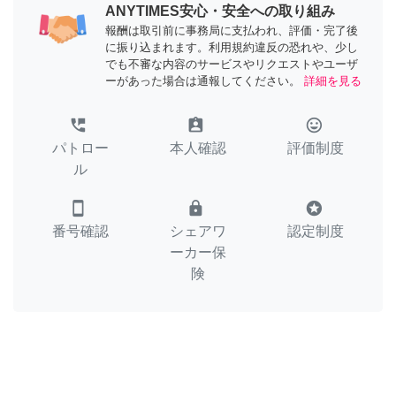
ANYTIMES安心・安全への取り組み
報酬は取引前に事務局に支払われ、評価・完了後
に振り込まれます。利用規約違反の恐れや、少し
でも不審な内容のサービスやリクエストやユーザ
ーがあった場合は通報してください。
詳細を見る
perm_phone_msg
assignment_ind
tag_faces
パトロー
本人確認
評価制度
ル
smartphone
lock
stars
番号確認
シェアワ
認定制度
ーカー保
険