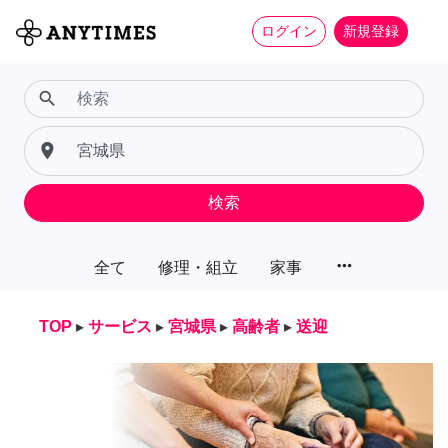
ログイン
新規登録
search
place
検索
more_horiz
全て
修理・組立
家事
TOP
▸
サービス
▸
宮城県
▸
高齢者
▸
送迎