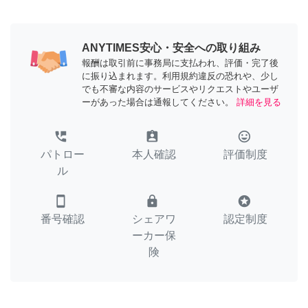
ANYTIMES安心・安全への取り組み
報酬は取引前に事務局に支払われ、評価・完了後
に振り込まれます。利用規約違反の恐れや、少し
でも不審な内容のサービスやリクエストやユーザ
ーがあった場合は通報してください。
詳細を見る
perm_phone_msg
assignment_ind
tag_faces
パトロー
本人確認
評価制度
ル
smartphone
lock
stars
番号確認
シェアワ
認定制度
ーカー保
険