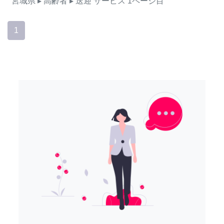
宮城県
▸ 高齢者
▸ 送迎
サービス
1ページ目
1