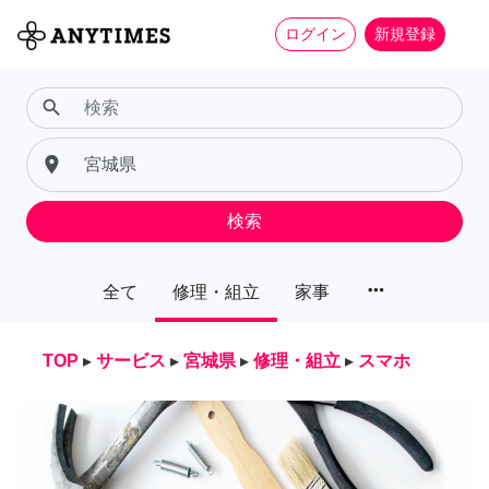
ログイン
新規登録
search
place
検索
more_horiz
全て
修理・組立
家事
TOP
▸
サービス
▸
宮城県
▸
修理・組立
▸
スマホ