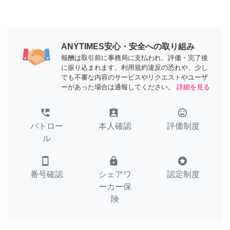
ANYTIMES安心・安全への取り組み
報酬は取引前に事務局に支払われ、評価・完了後
に振り込まれます。利用規約違反の恐れや、少し
でも不審な内容のサービスやリクエストやユーザ
ーがあった場合は通報してください。
詳細を見る
perm_phone_msg
assignment_ind
tag_faces
パトロー
本人確認
評価制度
ル
smartphone
lock
stars
番号確認
シェアワ
認定制度
ーカー保
険