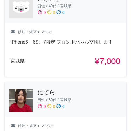
男性
/
40代
/
宮城県
sentiment_satisfied
sentiment_neutral
sentiment_dissatisfied
0
0
0
weekend
修理・組立
▸ スマホ
iPhone6、6S、7限定 フロントパネル交換します
¥7,000
宮城県
にてら
男性
/
30代
/
宮城県
sentiment_satisfied
sentiment_neutral
sentiment_dissatisfied
0
0
0
weekend
修理・組立
▸ スマホ