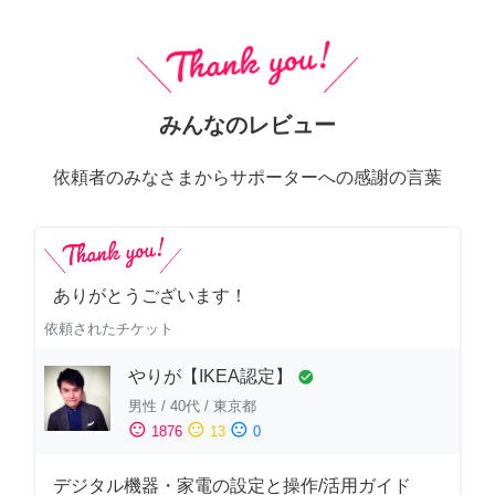
みんなのレビュー
依頼者のみなさまからサポーターへの感謝の言葉
ありがとうございます！
依頼されたチケット
やりが【IKEA認定】
check_circle
男性
/
40代
/
東京都
sentiment_satisfied
sentiment_neutral
sentiment_dissatisfied
1876
13
0
デジタル機器・家電の設定と操作/活用ガイド