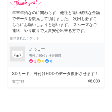
年末年始なのに関わらず、他社と違い破格な金額
でデータを復元して頂けました。 次回も必ずこ
ちらにお願いしようと思います。 スムーズなご
連絡、やり取りで大変安心出来る方です。
依頼されたチケット
よっしー！
男性
/
30代
/
神奈川県
sentiment_satisfied
sentiment_neutral
sentiment_dissatisfied
1
0
0
SDカード、外付けHDDのデータ復旧させます！
¥8,000
東京都