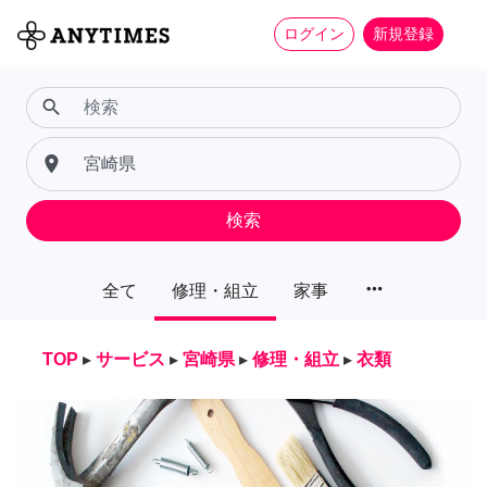
ログイン
新規登録
search
place
検索
more_horiz
全て
修理・組立
家事
TOP
▸
サービス
▸
宮崎県
▸
修理・組立
▸
衣類