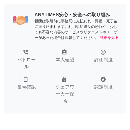
ANYTIMES安心・安全への取り組み
報酬は取引前に事務局に支払われ、評価・完了後
に振り込まれます。利用規約違反の恐れや、少し
でも不審な内容のサービスやリクエストやユーザ
ーがあった場合は通報してください。
詳細を見る
perm_phone_msg
assignment_ind
tag_faces
パトロー
本人確認
評価制度
ル
smartphone
lock
stars
番号確認
シェアワ
認定制度
ーカー保
険