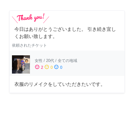
今日はありがとうございました。 引き続き宜し
くお願い致します。
依頼されたチケット
女性
/
20代
/
全ての地域
sentiment_satisfied
sentiment_neutral
sentiment_dissatisfied
2
0
0
衣服のリメイクをしていただきたいです。