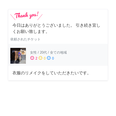
今日はありがとうございました。 引き続き宜し
くお願い致します。
依頼されたチケット
女性
/
20代
/
全ての地域
sentiment_satisfied
sentiment_neutral
sentiment_dissatisfied
2
0
0
衣服のリメイクをしていただきたいです。