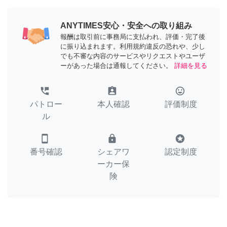
ANYTIMES安心・安全への取り組み
報酬は取引前に事務局に支払われ、評価・完了後
に振り込まれます。利用規約違反の恐れや、少し
でも不審な内容のサービスやリクエストやユーザ
ーがあった場合は通報してください。
詳細を見る
perm_phone_msg
assignment_ind
tag_faces
パトロー
本人確認
評価制度
ル
smartphone
lock
stars
番号確認
シェアワ
認定制度
ーカー保
険