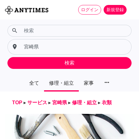
ログイン
新規登録
search
place
検索
more_horiz
全て
修理・組立
家事
TOP
▸
サービス
▸
宮崎県
▸
修理・組立
▸
衣類