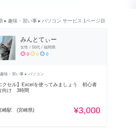
県
▸ 趣味・習い事
▸ パソコン
サービス
1ページ目
みんとてぃー
女性
/
50代
/
福岡県
sentiment_satisfied
sentiment_neutral
sentiment_dissatisfied
0
0
0
趣味・習い事
▸ パソコン
エクセル】Excelを使ってみましょう 初心者
方向け 3時間
¥3,000
宮崎駅 (宮崎県)