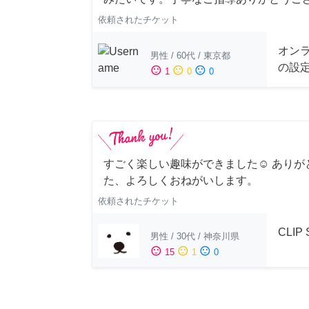
依頼されたチケット
オンラ
男性
/
60代
/
東京都
の設
sentiment_satisfied
sentiment_neutral
sentiment_dissatisfied
1
0
0
すごく楽しい趣味ができました☺︎ ありが
た、よろしくおねがいします。
依頼されたチケット
CLIP
男性
/
30代
/
神奈川県
sentiment_satisfied
sentiment_neutral
sentiment_dissatisfied
15
1
0