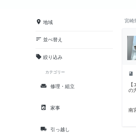
宮崎
place
地域
sort
並べ替え
local_offer
絞り込み
カテゴリー
class
【
weekend
修理・組立
の
local_laundry_service
家事
南
local_shipping
引っ越し