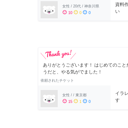
資料
女性
/
20代
/
神奈川県
い
sentiment_satisfied
sentiment_neutral
sentiment_dissatisfied
10
0
0
ありがとうございます！ はじめてのこと
うだと、やる気がでました！
依頼されたチケット
イラ
女性
/
/
東京都
す
sentiment_satisfied
sentiment_neutral
sentiment_dissatisfied
15
1
0