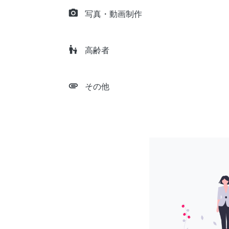
camera_alt
写真・動画制作
escalator_warning
高齢者
attachment
その他