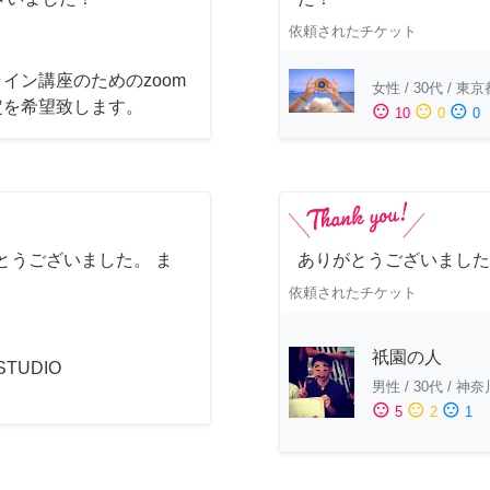
依頼されたチケット
イン講座のためのzoom
女性
/
30代
/
東京
定を希望致します。
sentiment_satisfied
sentiment_neutral
sentiment_dissatisfied
10
0
0
とうございました。 ま
ありがとうございました
依頼されたチケット
祇園の人
 STUDIO
男性
/
30代
/
神奈
sentiment_satisfied
sentiment_neutral
sentiment_dissatisfied
5
2
1