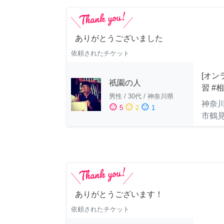
ありがとうございました
依頼されたチケット
[オン
祇園の人
習 #
男性
/
30代
/
神奈川県
神奈
sentiment_satisfied
sentiment_neutral
sentiment_dissatisfied
5
2
1
市鶴
ありがとうございます！
依頼されたチケット