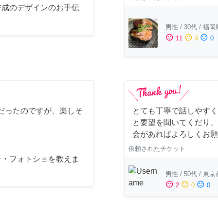
作成のデザインのお手伝
男性
/
30代
/
福岡
sentiment_satisfied
sentiment_neutral
sentiment_dissatisfied
11
4
0
だったのですが、楽しそ
とても丁寧で話しやすく
と要望を聞いてくだり、
会があればよろしくお願
依頼されたチケット
レ・フォトショを教えま
男性
/
50代
/
東京
sentiment_satisfied
sentiment_neutral
sentiment_dissatisfied
2
0
0