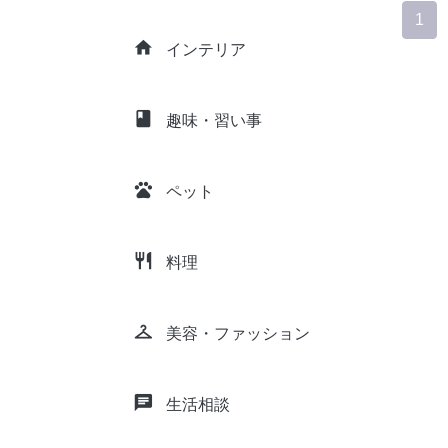
1
home
インテリア
class
趣味・習い事
pets
ペット
restaurant
料理
checkroom
美容・ファッション
chat
生活相談