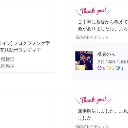
ご丁寧に基礎から教えて
会がありましたら、よろ
依頼されたチケット
ライン] プログラミング学
相互扶助ボランティア
祇園の人
川県横浜
男性
/
30代
/
神奈
見区馬場
sentiment_satisfied
sentiment_neutral
sentiment_dissatisfied
5
2
1
無事解決しました。これ
ました。
依頼されたチケット