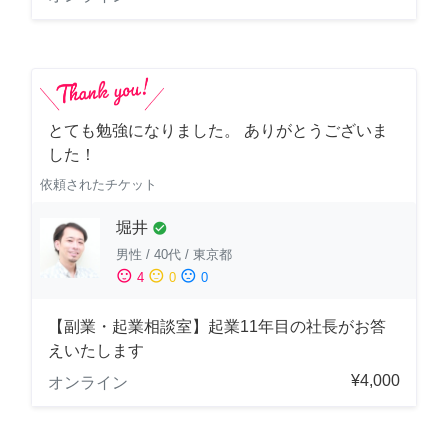
とても勉強になりました。 ありがとうございま
した！
依頼されたチケット
堀井
check_circle
男性
/
40代
/
東京都
sentiment_satisfied
sentiment_neutral
sentiment_dissatisfied
4
0
0
【副業・起業相談室】起業11年目の社長がお答
えいたします
¥4,000
オンライン