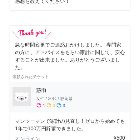
感想を教えてください！
急な時間変更でご迷惑おかけしました。 専門家
の方に、アドバイスをもらい家計に関して、安心
することが出来ました。ありがとうございまし
た。
依頼されたチケット
慈雨
女性
/
30代
/
静岡県
sentiment_satisfied
sentiment_neutral
sentiment_dissatisfied
1
0
0
マンツーマンで家計の見直し！ゼロから始めても
1年で100万円貯蓄できました。
¥500
オンライン