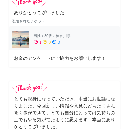
ありがとうございました！
依頼されたチケット
男性
/
30代
/
神奈川県
sentiment_satisfied
sentiment_neutral
sentiment_dissatisfied
1
0
0
お金のアンケートにご協力をお願いします！
とても親身になっていただき、本当にお世話にな
りました。今回新しい情報や意見などもたくさん
聞く事ができて、とても自分にとっては気持ちの
上でもやる気がでたように思えます。本当にあり
がとうございました。