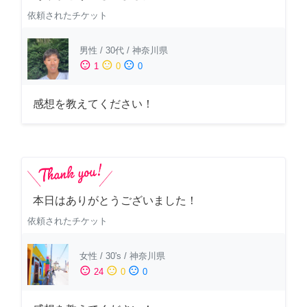
依頼されたチケット
男性
/
30代
/
神奈川県
sentiment_satisfied
sentiment_neutral
sentiment_dissatisfied
1
0
0
感想を教えてください！
本日はありがとうございました！
依頼されたチケット
女性
/
30's
/
神奈川県
sentiment_satisfied
sentiment_neutral
sentiment_dissatisfied
24
0
0