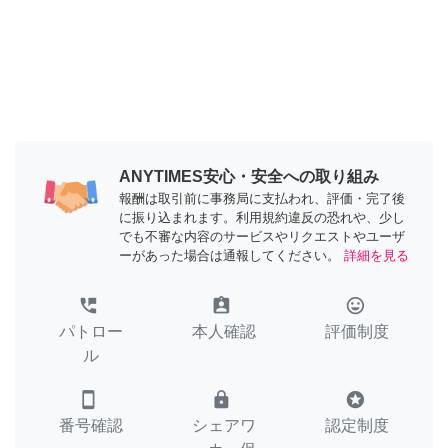
ANYTIMES安心・安全への取り組み
報酬は取引前に事務局に支払われ、評価・完了後
に振り込まれます。利用規約違反の恐れや、少し
でも不審な内容のサービスやリクエストやユーザ
ーがあった場合は通報してください。
詳細を見る
perm_phone_msg
assignment_ind
tag_faces
パトロー
本人確認
評価制度
ル
smartphone
lock
stars
番号確認
シェアワ
認定制度