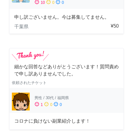
sentiment_satisfied
sentiment_neutral
sentiment_dissatisfied
10
0
0
申し訳ございません。今は募集してません。
¥50
千葉県
細かな回答などありがとうございます！質問責め
で申し訳ありませんでした。
依頼されたチケット
男性
/
30代
/
福岡県
sentiment_satisfied
sentiment_neutral
sentiment_dissatisfied
1
0
0
コロナに負けない副業紹介します！