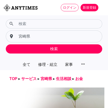
ログイン
新規登録
search
place
検索
more_horiz
全て
修理・組立
家事
TOP
▸
サービス
▸
宮崎県
▸
生活相談
▸
お金