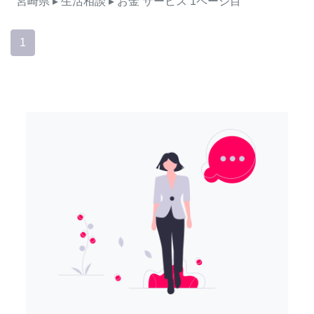
宮崎県
▸ 生活相談
▸ お金
サービス
1ページ目
1