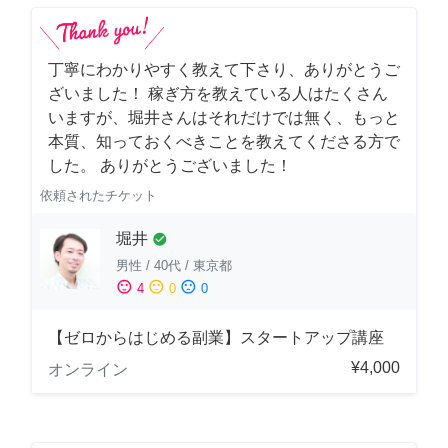
丁寧にわかりやすく教えて下さり、ありがとうご
ざいました！ 稼ぎ方を教えている人はたくさん
いますが、堀井さんはそれだけでは無く、もっと
本質、知っておくべきことを教えてくださる方で
した。 ありがとうございました！
依頼されたチケット
堀井
check_circle
男性
/
40代
/
東京都
sentiment_satisfied
sentiment_neutral
sentiment_dissatisfied
4
0
0
【ゼロからはじめる副業】スタートアップ講座
¥4,000
オンライン