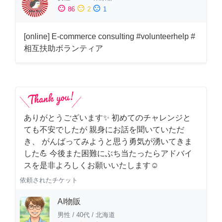
sentiment_satisfied
sentiment_neutral
sentiment_dissatisfied
86
2
1
[online] E-commerce consulting #volunteerhelp #
相互扶助ボランティア
ありがとうございます✨ 初めてのチャレンジと
ても不安でしたが 親身にお話を聞いていただ
き、 がんばってみようと思う勇気が湧いてきま
した💪 今後また困難にぶち当たったらアドバイ
スを是非よろしくお願いいたします☺️
依頼されたチケット
AI物販
男性
/
40代
/
北海道