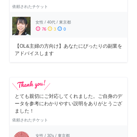
依頼されたチケット
女性
/
40代
/
東京都
sentiment_satisfied
sentiment_neutral
sentiment_dissatisfied
76
3
0
【OL&主婦の方向け】あなたにぴったりの副業を
アドバイスします
とても親切にご対応してくれました。ご自身のデ
ータを参考にわかりやすい説明をありがとうござ
ました！
依頼されたチケット
女性
/
30's
/
東京都