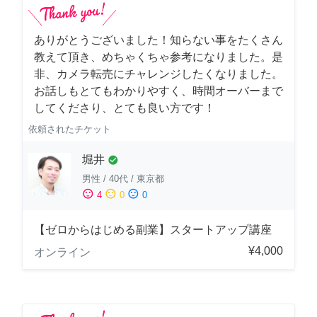
ありがとうございました！知らない事をたくさん
教えて頂き、めちゃくちゃ参考になりました。是
非、カメラ転売にチャレンジしたくなりました。
お話しもとてもわかりやすく、時間オーバーまで
してくださり、とても良い方です！
依頼されたチケット
堀井
check_circle
男性
/
40代
/
東京都
sentiment_satisfied
sentiment_neutral
sentiment_dissatisfied
4
0
0
【ゼロからはじめる副業】スタートアップ講座
¥4,000
オンライン