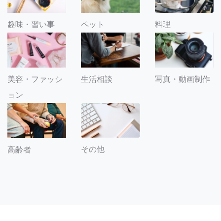
趣味・習い事
ペット
料理
美容・ファッシ
生活相談
写真・動画制作
ョン
その他
高齢者