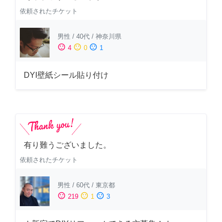
依頼されたチケット
男性
/
40代
/
神奈川県
sentiment_satisfied
sentiment_neutral
sentiment_dissatisfied
4
0
1
DYI壁紙シール貼り付け
有り難うございました。
依頼されたチケット
男性
/
60代
/
東京都
sentiment_satisfied
sentiment_neutral
sentiment_dissatisfied
219
1
3