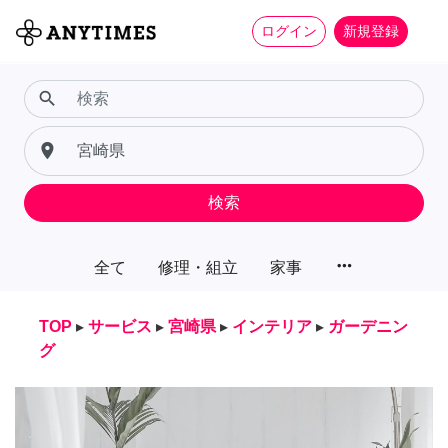
ログイン
新規登録
search
place
検索
more_horiz
全て
修理・組立
家事
TOP
▸
サービス
▸
宮崎県
▸
インテリア
▸
ガーデニン
グ