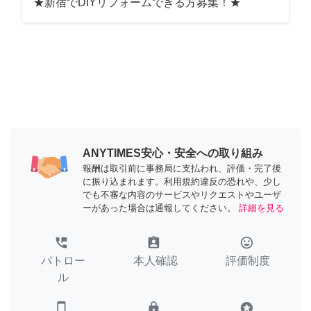
★新宿でDIYリフォームできる方募集！★
ANYTIMES安心・安全への取り組み
報酬は取引前に事務局に支払われ、評価・完了後
に振り込まれます。利用規約違反の恐れや、少し
でも不審な内容のサービスやリクエストやユーザ
ーがあった場合は通報してください。
詳細を見る
perm_phone_msg
assignment_ind
tag_faces
パトロー
本人確認
評価制度
ル
smartphone
lock
stars