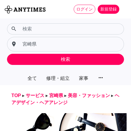
ログイン
新規登録
search
place
検索
more_horiz
全て
修理・組立
家事
TOP
▸
サービス
▸
宮崎県
▸
美容・ファッション
▸
ヘ
アデザイン・ヘアアレンジ