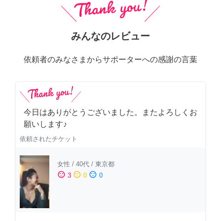
みんなのレビュー
依頼者のみなさまからサポーターへの感謝の言葉
今日はありがとうございました。またよろしくお
願いします♪
依頼されたチケット
女性
/
40代
/
東京都
sentiment_satisfied
sentiment_neutral
sentiment_dissatisfied
3
0
0