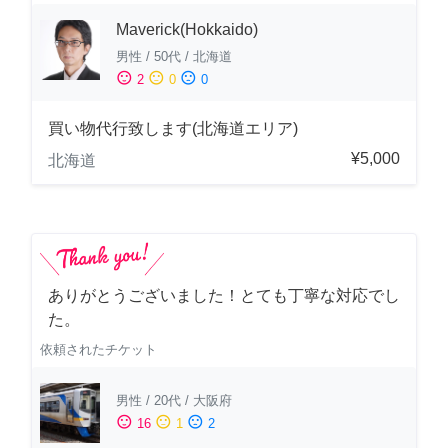
Maverick(Hokkaido)
男性
/
50代
/
北海道
sentiment_satisfied
sentiment_neutral
sentiment_dissatisfied
2
0
0
買い物代行致します(北海道エリア)
¥5,000
北海道
ありがとうございました！とても丁寧な対応でし
た。
依頼されたチケット
男性
/
20代
/
大阪府
sentiment_satisfied
sentiment_neutral
sentiment_dissatisfied
16
1
2