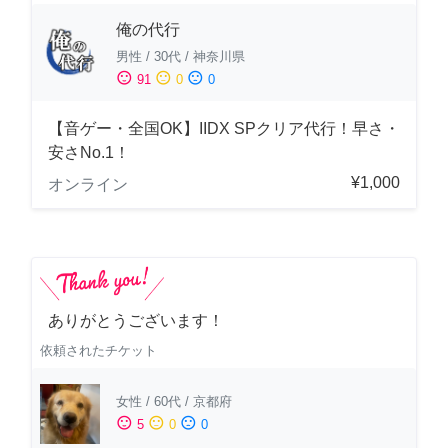
俺の代行
男性
/
30代
/
神奈川県
sentiment_satisfied
sentiment_neutral
sentiment_dissatisfied
91
0
0
【音ゲー・全国OK】IIDX SPクリア代行！早さ・
安さNo.1！
¥1,000
オンライン
ありがとうございます！
依頼されたチケット
女性
/
60代
/
京都府
sentiment_satisfied
sentiment_neutral
sentiment_dissatisfied
5
0
0