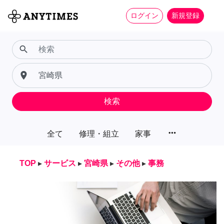
ログイン
新規登録
search
place
検索
more_horiz
全て
修理・組立
家事
TOP
▸
サービス
▸
宮崎県
▸
その他
▸
事務