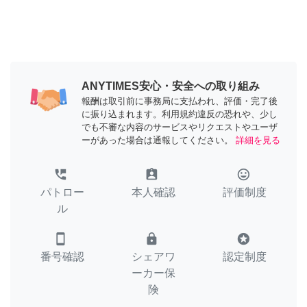
ANYTIMES安心・安全への取り組み
報酬は取引前に事務局に支払われ、評価・完了後
に振り込まれます。利用規約違反の恐れや、少し
でも不審な内容のサービスやリクエストやユーザ
ーがあった場合は通報してください。
詳細を見る
perm_phone_msg
assignment_ind
tag_faces
パトロー
本人確認
評価制度
ル
smartphone
lock
stars
番号確認
シェアワ
認定制度
ーカー保
険