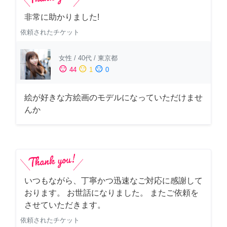
非常に助かりました!
依頼されたチケット
女性
/
40代
/
東京都
sentiment_satisfied
sentiment_neutral
sentiment_dissatisfied
44
1
0
絵が好きな方絵画のモデルになっていただけませ
んか
いつもながら、丁寧かつ迅速なご対応に感謝して
おります。 お世話になりました。 またご依頼を
させていただきます。
依頼されたチケット