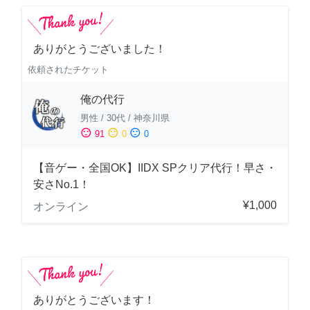
ありがとうございました！
依頼されたチケット
俺の代行
男性
/
30代
/
神奈川県
sentiment_satisfied
sentiment_neutral
sentiment_dissatisfied
91
0
0
【音ゲー・全国OK】IIDX SPクリア代行！早さ・
安さNo.1！
¥1,000
オンライン
ありがとうございます！