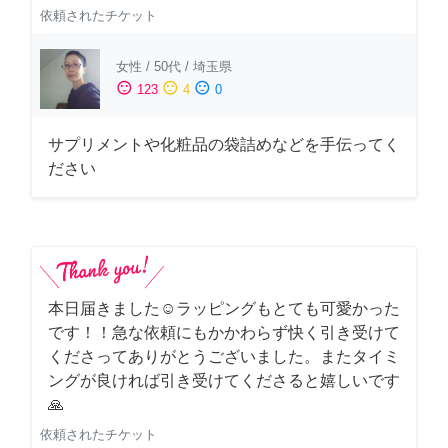
依頼されたチケット
女性
/
50代
/
埼玉県
sentiment_satisfied
sentiment_neutral
sentiment_dissatisfied
123
4
0
サプリメントや化粧品の袋詰めなどを手伝ってく
ださい
本日届きました☺️ラッピングもとても可愛かった
です！！急な依頼にもかかわらず快く引き受けて
くださってありがとうございました。またタイミ
ングが良ければ引き受けてくださると嬉しいです
🙏
依頼されたチケット