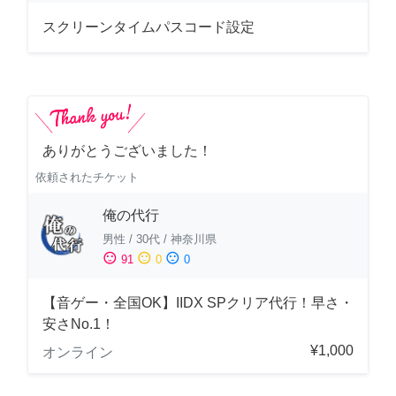
スクリーンタイムパスコード設定
ありがとうございました！
依頼されたチケット
俺の代行
男性
/
30代
/
神奈川県
sentiment_satisfied
sentiment_neutral
sentiment_dissatisfied
91
0
0
【音ゲー・全国OK】IIDX SPクリア代行！早さ・
安さNo.1！
¥1,000
オンライン