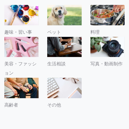
趣味・習い事
ペット
料理
美容・ファッシ
生活相談
写真・動画制作
ョン
その他
高齢者