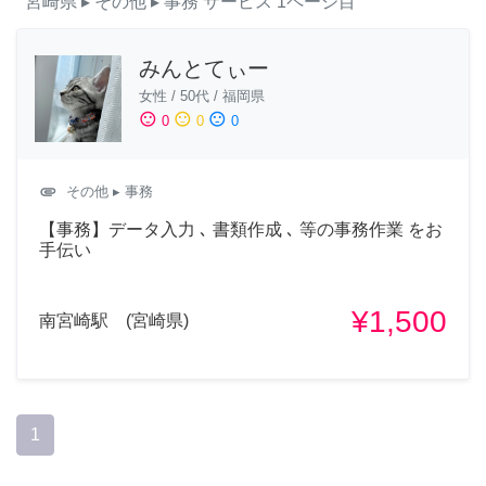
宮崎県
▸ その他
▸ 事務
サービス
1ページ目
みんとてぃー
女性
/
50代
/
福岡県
sentiment_satisfied
sentiment_neutral
sentiment_dissatisfied
0
0
0
attachment
その他
▸ 事務
【事務】データ入力 ､ 書類作成 ､ 等の事務作業 をお
手伝い
¥1,500
南宮崎駅 (宮崎県)
1