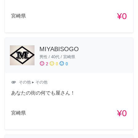
¥0
宮崎県
MIYABISOGO
男性
/
40代
/
宮崎県
sentiment_satisfied
sentiment_neutral
sentiment_dissatisfied
2
0
0
attachment
その他
▸ その他
あなたの街の何でも屋さん！
¥0
宮崎県