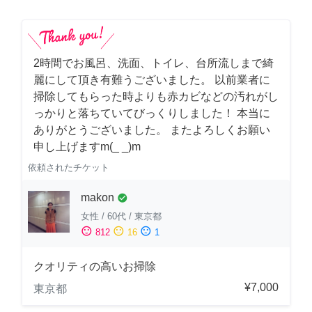
2時間でお風呂、洗面、トイレ、台所流しまで綺
麗にして頂き有難うございました。 以前業者に
掃除してもらった時よりも赤カビなどの汚れがし
っかりと落ちていてびっくりしました！ 本当に
ありがとうございました。 またよろしくお願い
申し上げますm(_ _)m
依頼されたチケット
makon
check_circle
女性
/
60代
/
東京都
sentiment_satisfied
sentiment_neutral
sentiment_dissatisfied
812
16
1
クオリティの高いお掃除
¥7,000
東京都