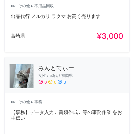
attachment
その他
▸ 不用品回収
出品代行 メルカリ ラクマ お高く売ります
¥3,000
宮崎県
みんとてぃー
女性
/
50代
/
福岡県
sentiment_satisfied
sentiment_neutral
sentiment_dissatisfied
0
0
0
attachment
その他
▸ 事務
【事務】データ入力 ､ 書類作成 ､ 等の事務作業 をお
手伝い