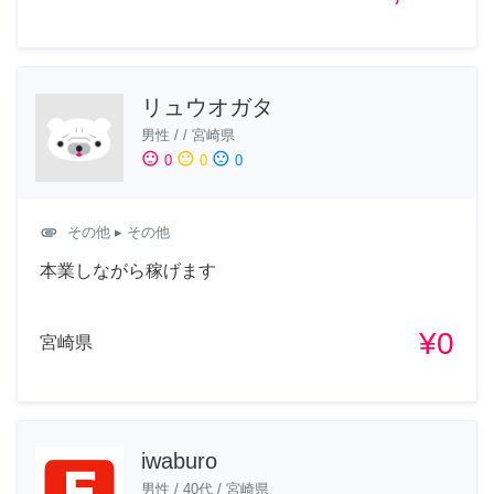
リュウオガタ
男性
/
/
宮崎県
sentiment_satisfied
sentiment_neutral
sentiment_dissatisfied
0
0
0
attachment
その他
▸ その他
本業しながら稼げます
¥0
宮崎県
iwaburo
男性
/
40代
/
宮崎県