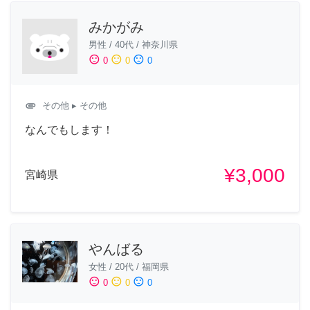
みかがみ
男性
/
40代
/
神奈川県
sentiment_satisfied
sentiment_neutral
sentiment_dissatisfied
0
0
0
attachment
その他
▸ その他
なんでもします！
¥3,000
宮崎県
やんばる
女性
/
20代
/
福岡県
sentiment_satisfied
sentiment_neutral
sentiment_dissatisfied
0
0
0