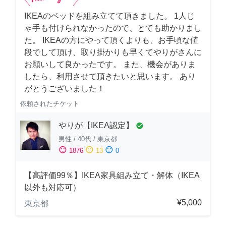
IKEAのベッドを組み立てて頂きました。 1人じ
ゃ手も付けられなかったので、とても助かりまし
た。 IKEAの方にやって頂くよりも、お手頃な値
段でして頂け、取り掛かりも早くてやりがさんに
お願いして良かったです。 また、機会がありま
したら、利用させて頂きたいと思います。 あり
がとうございました！
依頼されたチケット
やりが【IKEA認定】
check_circle
男性
/
40代
/
東京都
sentiment_satisfied
sentiment_neutral
sentiment_dissatisfied
1876
13
0
【高評価99％】IKEA家具組み立て・解体（IKEA
以外も対応可）
¥5,000
東京都