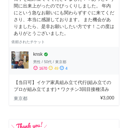
間に出来上がったのでびっくりしました。 年内
にという急なお願いにも関わらずすぐに来てくだ
さり、本当に感謝しております。 また機会があ
りましたら、是非お願いしたい方です！この度は
ありがとうございました。
依頼されたチケット
knsk
check_circle
男性
/
50代
/
東京都
sentiment_satisfied
sentiment_neutral
sentiment_dissatisfied
1670
49
4
【当日可】イケア家具組み立て代行(組み立ての
プロが組み立てます)＊ワクチン3回目接種済み
¥3,000
東京都