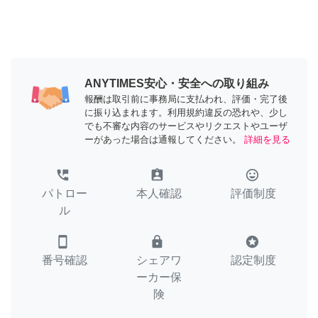
ANYTIMES安心・安全への取り組み
報酬は取引前に事務局に支払われ、評価・完了後
に振り込まれます。利用規約違反の恐れや、少し
でも不審な内容のサービスやリクエストやユーザ
ーがあった場合は通報してください。
詳細を見る
perm_phone_msg
assignment_ind
tag_faces
パトロー
本人確認
評価制度
ル
smartphone
lock
stars
番号確認
シェアワ
認定制度
ーカー保
険