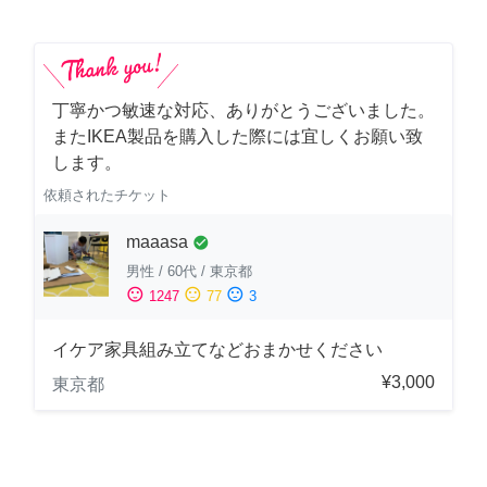
丁寧かつ敏速な対応、ありがとうございました。
またIKEA製品を購入した際には宜しくお願い致
します。
依頼されたチケット
maaasa
check_circle
男性
/
60代
/
東京都
sentiment_satisfied
sentiment_neutral
sentiment_dissatisfied
1247
77
3
イケア家具組み立てなどおまかせください
¥3,000
東京都