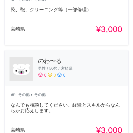
靴、鞄、クリーニング等（一部修理）
¥3,000
宮崎県
のわ〜る
男性
/
50代
/
宮崎県
sentiment_satisfied
sentiment_neutral
sentiment_dissatisfied
0
0
0
attachment
その他
▸ その他
なんでも相談してください。経験とスキルからなん
らかお応えします。
¥3,000
宮崎県