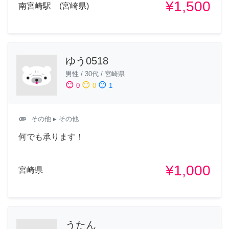
¥1,500
南宮崎駅 (宮崎県)
ゆう0518
男性
/
30代
/
宮崎県
sentiment_satisfied
sentiment_neutral
sentiment_dissatisfied
0
0
1
attachment
その他
▸ その他
何でも承ります！
¥1,000
宮崎県
うたん