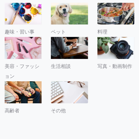
趣味・習い事
ペット
料理
美容・ファッシ
生活相談
写真・動画制作
ョン
その他
高齢者