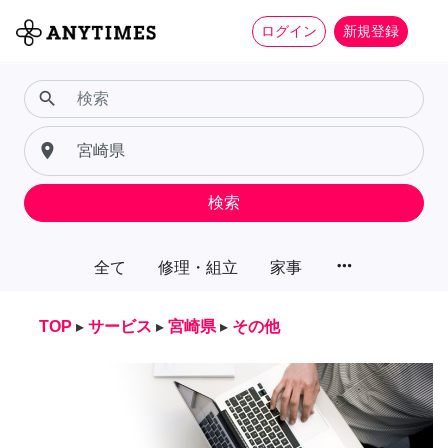
ログイン
新規登録
search
place
検索
more_horiz
全て
修理・組立
家事
TOP
▸
サービス
▸
宮崎県
▸
その他