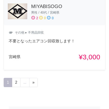
MIYABISOGO
男性
/
40代
/
宮崎県
sentiment_satisfied
sentiment_neutral
sentiment_dissatisfied
2
0
0
attachment
その他
▸ 不用品回収
不要となったエアコン回収致します！
¥3,000
宮崎県
1
2
...
»