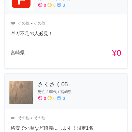
sentiment_satisfied
sentiment_neutral
sentiment_dissatisfied
0
0
0
attachment
その他
▸ その他
ギガ不足の人必見！
¥0
宮崎県
さくさく05
男性
/
60代
/
宮崎県
sentiment_satisfied
sentiment_neutral
sentiment_dissatisfied
0
0
0
attachment
その他
▸ その他
格安で外塀など綺麗にします！限定1名