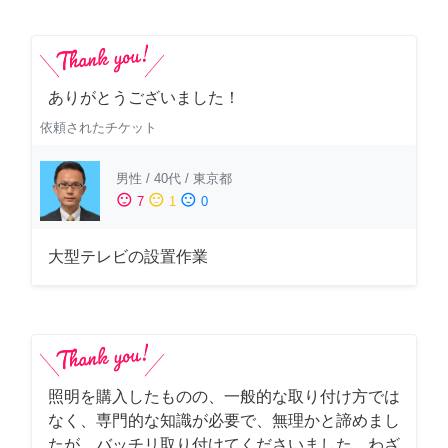
ありがとうございました！
依頼されたチケット
男性
/
40代
/
東京都
sentiment_satisfied
sentiment_neutral
sentiment_dissatisfied
7
1
0
大型テレビの設置作業
照明を購入したものの、一般的な取り付け方では
なく、専門的な知識が必要で、無理かと諦めまし
たが、バッチリ取り付けてくださいました。わざ