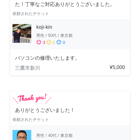
た！丁寧なご対応ありがとうございました。
依頼されたチケット
koji-kin
男性
/
50代
/
東京都
sentiment_satisfied
sentiment_neutral
sentiment_dissatisfied
3
0
0
パソコンの修理いたします。
¥5,000
三鷹市新川
ありがとうございました！
依頼されたチケット
男性
/
40代
/
東京都