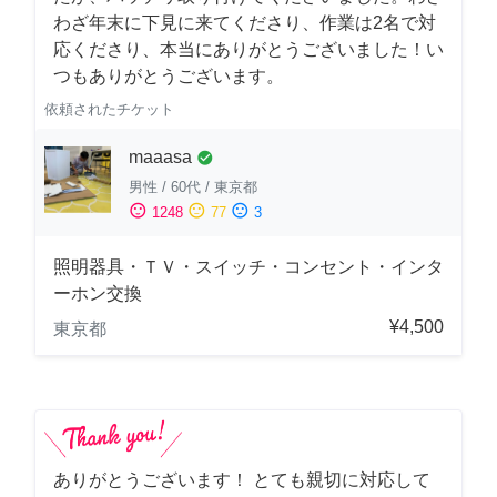
わざ年末に下見に来てくださり、作業は2名で対
応くださり、本当にありがとうございました！い
つもありがとうございます。
依頼されたチケット
maaasa
check_circle
男性
/
60代
/
東京都
sentiment_satisfied
sentiment_neutral
sentiment_dissatisfied
1248
77
3
照明器具・ＴＶ・スイッチ・コンセント・インタ
ーホン交換
¥4,500
東京都
ありがとうございます！ とても親切に対応して