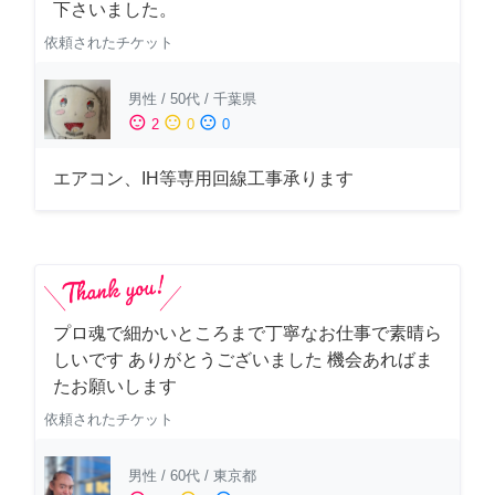
下さいました。
依頼されたチケット
男性
/
50代
/
千葉県
sentiment_satisfied
sentiment_neutral
sentiment_dissatisfied
2
0
0
エアコン、IH等専用回線工事承ります
プロ魂で細かいところまで丁寧なお仕事で素晴ら
しいです ありがとうございました 機会あればま
たお願いします
依頼されたチケット
男性
/
60代
/
東京都