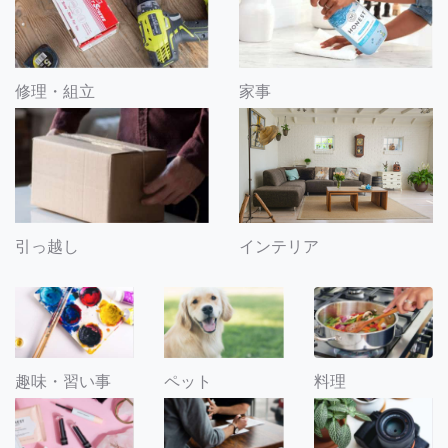
修理・組立
家事
引っ越し
インテリア
趣味・習い事
ペット
料理