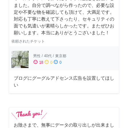
ました。自分で調べながら作ったので、必要な設
定や不要な物を確認しても頂けて、大満足です。
対応も丁寧に教えて下さったり、セキュリティの
面でも気遣いが素晴らしかったです。またぜひお
願いします。本当にありがとうございました！
依頼されたチケット
男性
/
40代
/
東京都
sentiment_satisfied
sentiment_neutral
sentiment_dissatisfied
18
0
0
ブログにグーグルアドセンス広告を設置してほし
い
お陰さまで、無事にデータの取り出しが出来まし