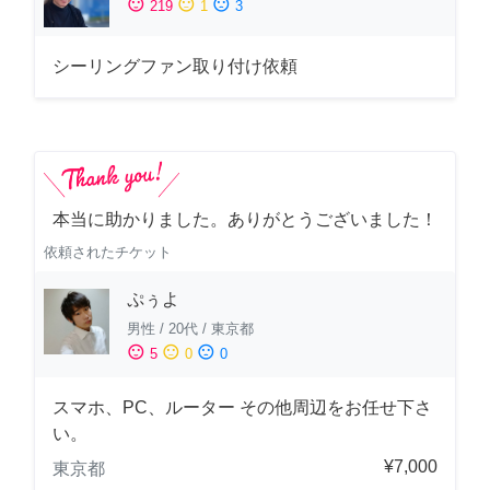
sentiment_satisfied
sentiment_neutral
sentiment_dissatisfied
219
1
3
シーリングファン取り付け依頼
本当に助かりました。ありがとうございました！
依頼されたチケット
ぷぅよ
男性
/
20代
/
東京都
sentiment_satisfied
sentiment_neutral
sentiment_dissatisfied
5
0
0
スマホ、PC、ルーター その他周辺をお任せ下さ
い。
¥7,000
東京都