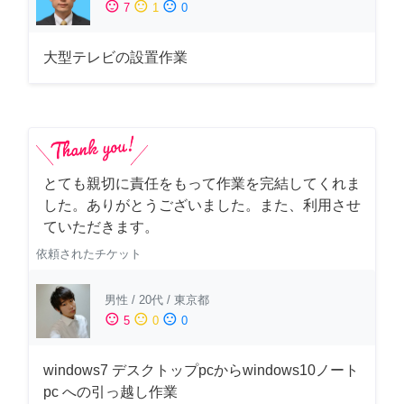
sentiment_satisfied
sentiment_neutral
sentiment_dissatisfied
7
1
0
大型テレビの設置作業
とても親切に責任をもって作業を完結してくれま
した。ありがとうございました。また、利用させ
ていただきます。
依頼されたチケット
男性
/
20代
/
東京都
sentiment_satisfied
sentiment_neutral
sentiment_dissatisfied
5
0
0
windows7 デスクトップpcからwindows10ノート
pc への引っ越し作業