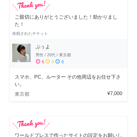
ご親切にありがとうございました！助かりまし
た！
依頼されたチケット
ぷぅよ
男性
/
20代
/
東京都
sentiment_satisfied
sentiment_neutral
sentiment_dissatisfied
5
0
0
スマホ、PC、ルーター その他周辺をお任せ下さ
い。
¥7,000
東京都
ワールドプレスで作ったサイトの設定をお願いし