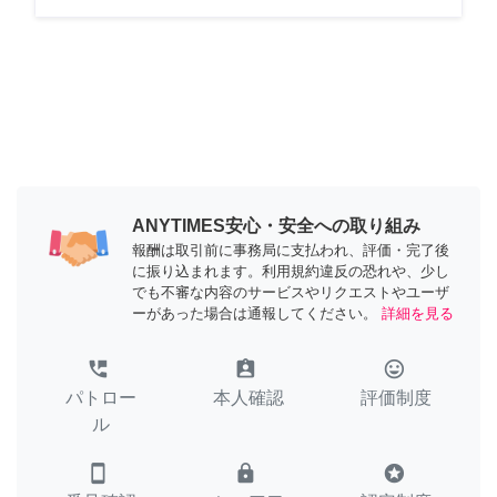
ANYTIMES安心・安全への取り組み
報酬は取引前に事務局に支払われ、評価・完了後
に振り込まれます。利用規約違反の恐れや、少し
でも不審な内容のサービスやリクエストやユーザ
ーがあった場合は通報してください。
詳細を見る
perm_phone_msg
assignment_ind
tag_faces
パトロー
本人確認
評価制度
ル
smartphone
lock
stars