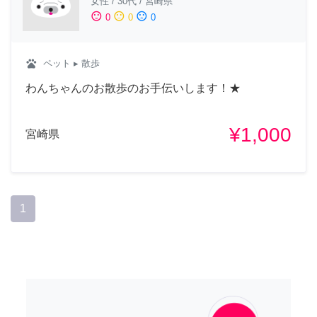
女性
/
30代
/
宮崎県
sentiment_satisfied
sentiment_neutral
sentiment_dissatisfied
0
0
0
pets
ペット
▸ 散歩
わんちゃんのお散歩のお手伝いします！★
¥1,000
宮崎県
1