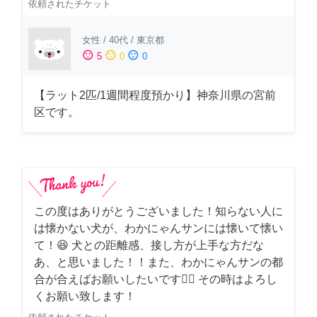
依頼されたチケット
女性
/
40代
/
東京都
sentiment_satisfied
sentiment_neutral
sentiment_dissatisfied
5
0
0
【ラット2匹/1週間程度預かり】神奈川県の宮前
区です。
この度はありがとうございました！知らない人に
は懐かない犬が、わかにゃんサンには懐いて懐い
て！😆 犬との距離感、接し方が上手な方だな
あ、と思いました！！また、わかにゃんサンの都
合が合えばお願いしたいです🙇‍♂️ その時はよろし
くお願い致します！