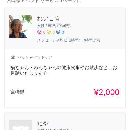
宮崎県
▸ ペット
サービス
1ページ目
れいこ☆
女性
/
60代
/
宮崎県
sentiment_satisfied
sentiment_neutral
sentiment_dissatisfied
0
0
0
メッセージ平均返信時間: 12時間以内
pets
ペット
▸ ペットケア
猫ちゃん・わんちゃんの健康食事やお散歩など、お
世話いたします☆
¥2,000
宮崎県
たや