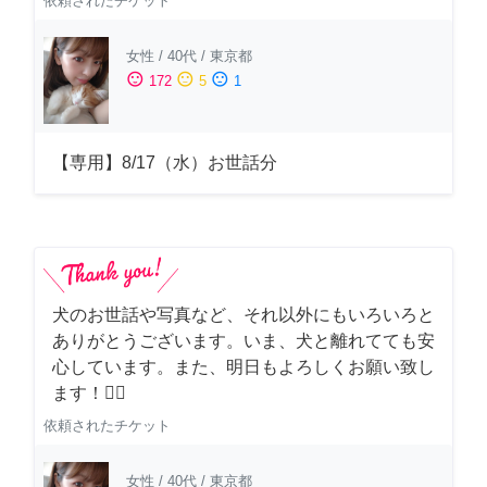
依頼されたチケット
女性
/
40代
/
東京都
sentiment_satisfied
sentiment_neutral
sentiment_dissatisfied
172
5
1
【専用】8/17（水）お世話分
犬のお世話や写真など、それ以外にもいろいろと
ありがとうございます。いま、犬と離れてても安
心しています。また、明日もよろしくお願い致し
ます！🙇‍♂️
依頼されたチケット
女性
/
40代
/
東京都