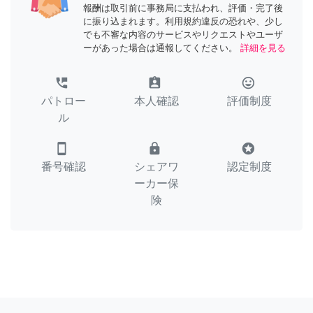
報酬は取引前に事務局に支払われ、評価・完了後
に振り込まれます。利用規約違反の恐れや、少し
でも不審な内容のサービスやリクエストやユーザ
ーがあった場合は通報してください。
詳細を見る
perm_phone_msg
assignment_ind
tag_faces
パトロー
本人確認
評価制度
ル
smartphone
lock
stars
番号確認
シェアワ
認定制度
ーカー保
険