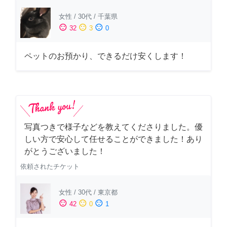
女性
/
30代
/
千葉県
sentiment_satisfied
sentiment_neutral
sentiment_dissatisfied
32
3
0
ペットのお預かり、できるだけ安くします！
写真つきで様子などを教えてくださりました。優
しい方で安心して任せることができました！あり
がとうございました！
依頼されたチケット
女性
/
30代
/
東京都
sentiment_satisfied
sentiment_neutral
sentiment_dissatisfied
42
0
1