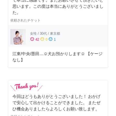
て本当に感謝です。またお願いさせて頂きたいと
思います。この度は本当にありがとうございまし
た。
依頼されたチケット
女性
/
30代
/
東京都
sentiment_satisfied
sentiment_neutral
sentiment_dissatisfied
42
0
1
江東/中央/墨田…☺︎犬お預かりします☺︎ 【ケージ
なし】
今回はどうもありがとうございました！ おかげ
で安心して出かけることができました。 またぜ
ひ機会ありましたらよろしくお願い致します。