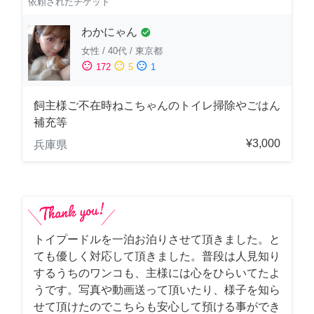
依頼されたチケット
わかにゃん
check_circle
女性
/
40代
/
東京都
sentiment_satisfied
sentiment_neutral
sentiment_dissatisfied
172
5
1
飼主様ご不在時ねこちゃんのトイレ掃除やごはん
補充等
¥3,000
兵庫県
トイプードルを一泊お泊りさせて頂きました。と
ても優しく対応して頂きました。普段は人見知り
するうちのワンコも、主様には心をひらいてたよ
うです。写真や動画送って頂いたり、様子を知ら
せて頂けたのでこちらも安心して預ける事ができ