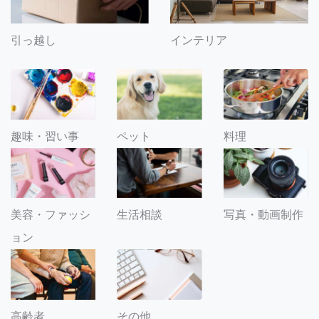
引っ越し
インテリア
趣味・習い事
ペット
料理
美容・ファッシ
生活相談
写真・動画制作
ョン
その他
高齢者