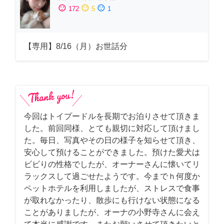
sentiment_satisfied
sentiment_neutral
sentiment_dissatisfied
172
5
1
【専用】8/16（月）お世話分
今回はトイプードルを長期でお泊りさせて頂きま
した。前回同様、とても親切に対応して頂けまし
た。毎日、写真やその日の様子を知らせて頂き、
安心して預けることができました。預けた愛犬は
ビビりの性格でしたが、オーナーさんに懐いてリ
ラックスして過ごせたようです。今までｈ何度か
ペットホテルを利用しましたが、ストレスで食事
が取れなかったり、散歩にも行けない状態になる
ことがありましたが、オーナの小野寺さんに会え