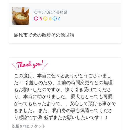
女性
/
40代
/
長崎県
sentiment_satisfied
sentiment_neutral
sentiment_dissatisfied
8
0
0
島原市で犬の散歩その他世話
この度は、本当に色々とありがとうございまし
た！ 引越しのため、直前の時間変更などの無理
もお願いしたのですが、快く引き受けてくださ
り、本当に助かりました。 愛犬もとっても可愛
がってもらったようで、、安心して預ける事がで
きました。 また、私自身の事も気遣ってくださ
り感謝です😭 必ずまたお願いしたいです！！
依頼されたチケット