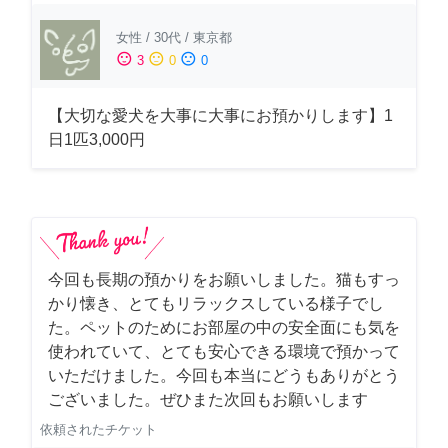
女性
/
30代
/
東京都
sentiment_satisfied
sentiment_neutral
sentiment_dissatisfied
3
0
0
【大切な愛犬を大事に大事にお預かりします】1
日1匹3,000円
今回も長期の預かりをお願いしました。猫もすっ
かり懐き、とてもリラックスしている様子でし
た。ペットのためにお部屋の中の安全面にも気を
使われていて、とても安心できる環境で預かって
いただけました。今回も本当にどうもありがとう
ございました。ぜひまた次回もお願いします
依頼されたチケット