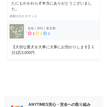
たにもかかわらず本当にありがとうございまし
た。
依頼されたチケット
女性
/
30代
/
東京都
sentiment_satisfied
sentiment_neutral
sentiment_dissatisfied
3
0
0
【大切な愛犬を大事に大事にお預かりします】1
日1匹3,000円
ANYTIMES安心・安全への取り組み