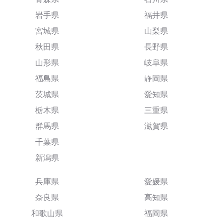
岩手県
福井県
宮城県
山梨県
秋田県
長野県
山形県
岐阜県
福島県
静岡県
茨城県
愛知県
栃木県
三重県
群馬県
滋賀県
千葉県
新潟県
兵庫県
愛媛県
奈良県
高知県
和歌山県
福岡県