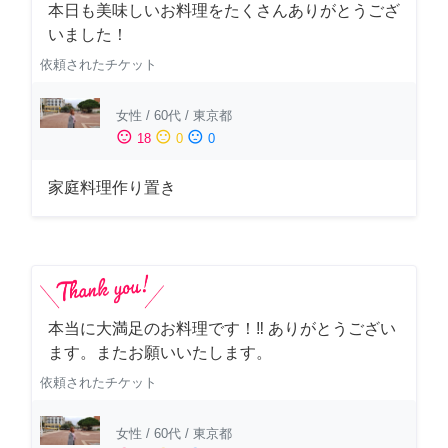
本日も美味しいお料理をたくさんありがとうござ
いました！
依頼されたチケット
女性
/
60代
/
東京都
sentiment_satisfied
sentiment_neutral
sentiment_dissatisfied
18
0
0
家庭料理作り置き
本当に大満足のお料理です！‼️ ありがとうござい
ます。またお願いいたします。
依頼されたチケット
女性
/
60代
/
東京都