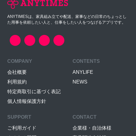
ANYTIMESは、家具組み立てや配送、家事などの日常のちょっとし
た用事を依頼したい人と、仕事をしたい人をつなげるアプリです。
COMPANY
CONTENTS
会社概要
ANYLIFE
利用規約
NEWS
特定商取引に基づく表記
個人情報保護方針
SUPPORT
CONTACT
ご利用ガイド
企業様・自治体様