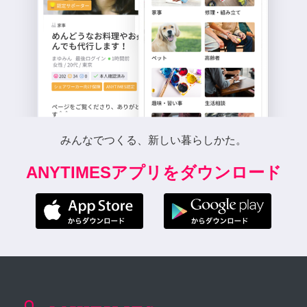
みんなでつくる、新しい暮らしかた。
ANYTIMESアプリをダウンロード