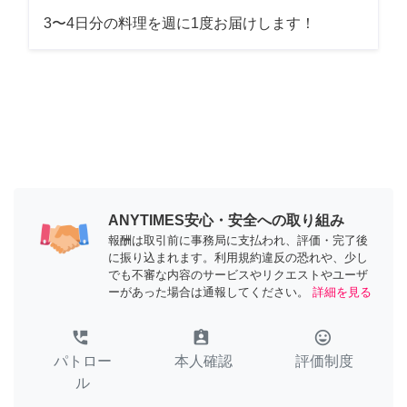
3〜4日分の料理を週に1度お届けします！
ANYTIMES安心・安全への取り組み
報酬は取引前に事務局に支払われ、評価・完了後
に振り込まれます。利用規約違反の恐れや、少し
でも不審な内容のサービスやリクエストやユーザ
ーがあった場合は通報してください。
詳細を見る
perm_phone_msg
assignment_ind
tag_faces
パトロー
本人確認
評価制度
ル