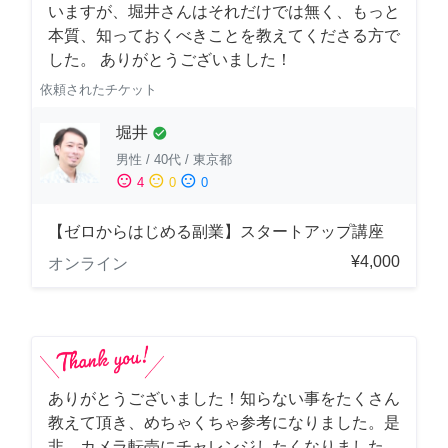
いますが、堀井さんはそれだけでは無く、もっと
本質、知っておくべきことを教えてくださる方で
した。 ありがとうございました！
依頼されたチケット
堀井
check_circle
男性
/
40代
/
東京都
sentiment_satisfied
sentiment_neutral
sentiment_dissatisfied
4
0
0
【ゼロからはじめる副業】スタートアップ講座
¥4,000
オンライン
ありがとうございました！知らない事をたくさん
教えて頂き、めちゃくちゃ参考になりました。是
非、カメラ転売にチャレンジしたくなりました。