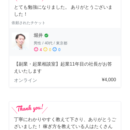
とても勉強になりました。 ありがとうございま
した！
依頼されたチケット
堀井
check_circle
男性
/
40代
/
東京都
sentiment_satisfied
sentiment_neutral
sentiment_dissatisfied
4
0
0
【副業・起業相談室】起業11年目の社長がお答
えいたします
¥4,000
オンライン
丁寧にわかりやすく教えて下さり、ありがとうご
ざいました！ 稼ぎ方を教えている人はたくさん