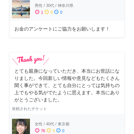
男性
/
30代
/
神奈川県
sentiment_satisfied
sentiment_neutral
sentiment_dissatisfied
1
0
0
お金のアンケートにご協力をお願いします！
とても親身になっていただき、本当にお世話にな
りました。今回新しい情報や意見などもたくさん
聞く事ができて、とても自分にとっては気持ちの
上でもやる気がでたように思えます。本当にあり
がとうございました。
依頼されたチケット
女性
/
40代
/
東京都
sentiment_satisfied
sentiment_neutral
sentiment_dissatisfied
76
3
0