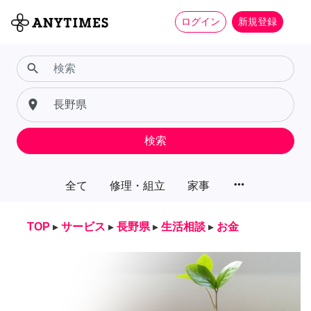
ログイン
新規登録
search
place
検索
more_horiz
全て
修理・組立
家事
TOP
▸
サービス
▸
長野県
▸
生活相談
▸
お金