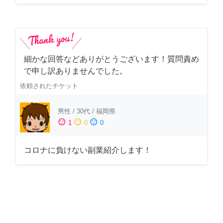
細かな回答などありがとうございます！質問責め
で申し訳ありませんでした。
依頼されたチケット
男性
/
30代
/
福岡県
sentiment_satisfied
sentiment_neutral
sentiment_dissatisfied
1
0
0
コロナに負けない副業紹介します！