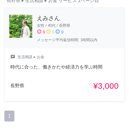
長野県
▸ 生活相談
▸ お金
サービス
1ページ目
えみさん
女性
/
40代
/
長野県
sentiment_satisfied
sentiment_neutral
sentiment_dissatisfied
0
0
0
メッセージ平均返信時間: 1時間以内
chat
生活相談
▸ お金
時代に合った、働きかたや経済力を学ぶ時間
¥3,000
長野県
1