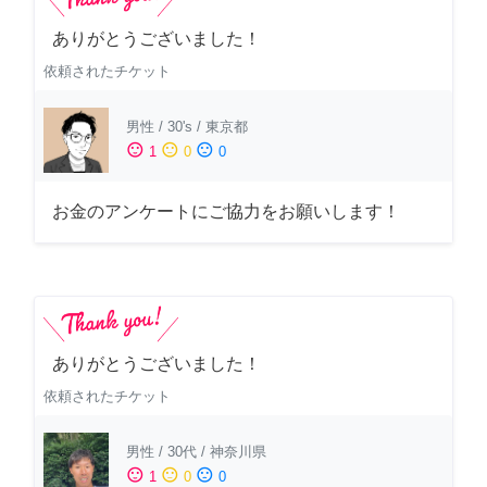
ありがとうございました！
依頼されたチケット
男性
/
30's
/
東京都
sentiment_satisfied
sentiment_neutral
sentiment_dissatisfied
1
0
0
お金のアンケートにご協力をお願いします！
ありがとうございました！
依頼されたチケット
男性
/
30代
/
神奈川県
sentiment_satisfied
sentiment_neutral
sentiment_dissatisfied
1
0
0