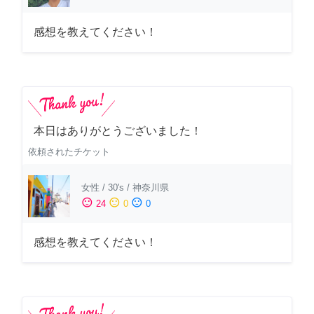
感想を教えてください！
本日はありがとうございました！
依頼されたチケット
女性
/
30's
/
神奈川県
sentiment_satisfied
sentiment_neutral
sentiment_dissatisfied
24
0
0
感想を教えてください！