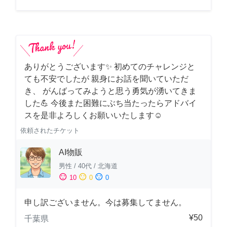
ありがとうございます✨ 初めてのチャレンジと
ても不安でしたが 親身にお話を聞いていただ
き、 がんばってみようと思う勇気が湧いてきま
した💪 今後また困難にぶち当たったらアドバイ
スを是非よろしくお願いいたします☺️
依頼されたチケット
AI物販
男性
/
40代
/
北海道
sentiment_satisfied
sentiment_neutral
sentiment_dissatisfied
10
0
0
申し訳ございません。今は募集してません。
¥50
千葉県