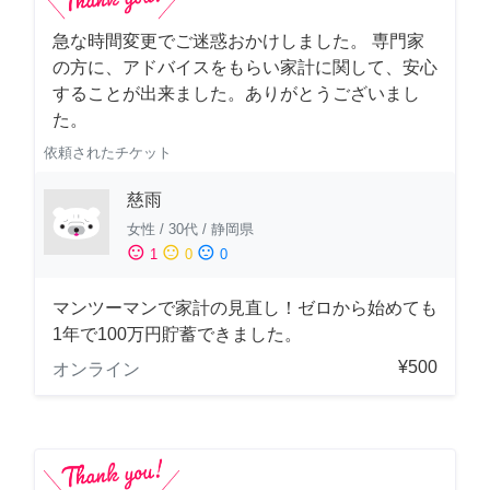
急な時間変更でご迷惑おかけしました。 専門家
の方に、アドバイスをもらい家計に関して、安心
することが出来ました。ありがとうございまし
た。
依頼されたチケット
慈雨
女性
/
30代
/
静岡県
sentiment_satisfied
sentiment_neutral
sentiment_dissatisfied
1
0
0
マンツーマンで家計の見直し！ゼロから始めても
1年で100万円貯蓄できました。
¥500
オンライン