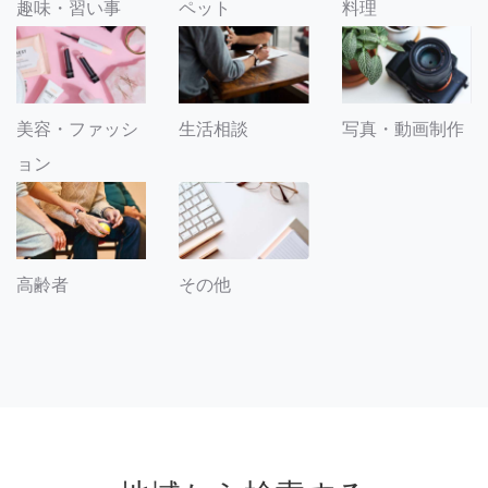
趣味・習い事
ペット
料理
美容・ファッシ
生活相談
写真・動画制作
ョン
その他
高齢者