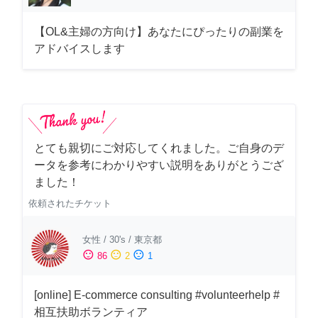
【OL&主婦の方向け】あなたにぴったりの副業を
アドバイスします
とても親切にご対応してくれました。ご自身のデ
ータを参考にわかりやすい説明をありがとうござ
ました！
依頼されたチケット
女性
/
30's
/
東京都
sentiment_satisfied
sentiment_neutral
sentiment_dissatisfied
86
2
1
[online] E-commerce consulting #volunteerhelp #
相互扶助ボランティア