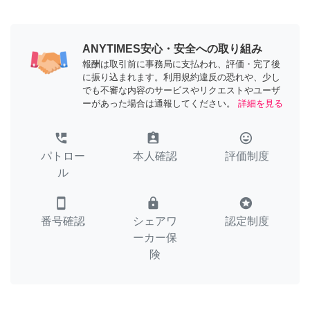
ANYTIMES安心・安全への取り組み
報酬は取引前に事務局に支払われ、評価・完了後
に振り込まれます。利用規約違反の恐れや、少し
でも不審な内容のサービスやリクエストやユーザ
ーがあった場合は通報してください。
詳細を見る
perm_phone_msg
assignment_ind
tag_faces
パトロー
本人確認
評価制度
ル
smartphone
lock
stars
番号確認
シェアワ
認定制度
ーカー保
険