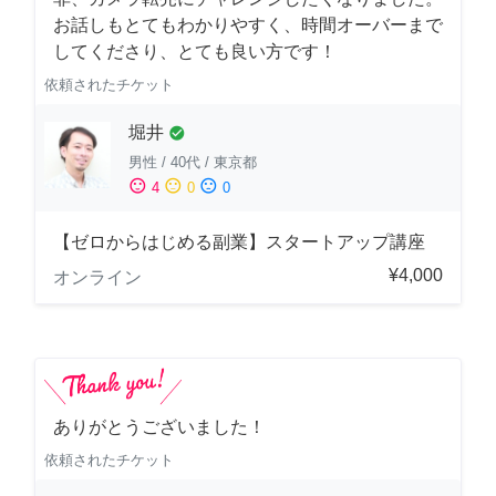
お話しもとてもわかりやすく、時間オーバーまで
してくださり、とても良い方です！
依頼されたチケット
堀井
check_circle
男性
/
40代
/
東京都
sentiment_satisfied
sentiment_neutral
sentiment_dissatisfied
4
0
0
【ゼロからはじめる副業】スタートアップ講座
¥4,000
オンライン
ありがとうございました！
依頼されたチケット