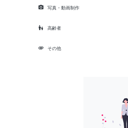
camera_alt
写真・動画制作
escalator_warning
高齢者
attachment
その他