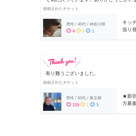
依頼されたチケット
キッ
男性
/
40代
/
神奈川県
張り
sentiment_satisfied
sentiment_neutral
sentiment_dissatisfied
4
0
1
有り難うございました。
依頼されたチケット
★新宿
男性
/
60代
/
東京都
方募
sentiment_satisfied
sentiment_neutral
sentiment_dissatisfied
219
1
3