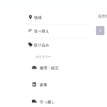
長野
place
地域
sort
1
並べ替え
local_offer
絞り込み
カテゴリー
weekend
修理・組立
local_laundry_service
家事
local_shipping
引っ越し