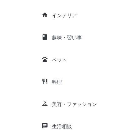
home
インテリア
class
趣味・習い事
pets
ペット
restaurant
料理
checkroom
美容・ファッション
chat
生活相談