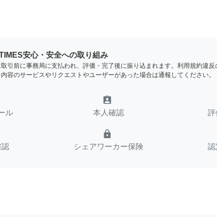
YTIMES安心・安全への取り組み
は取引前に事務局に支払われ、評価・完了後に振り込まれます。利用規約違反
な内容のサービスやリクエストやユーザーがあった場合は通報してください。
assignment_ind
ール
本人確認
評
lock
確認
シェアワーカー保険
認