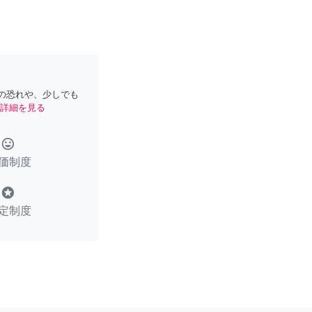
の恐れや、少しでも
詳細を見る
tag_faces
価制度
stars
定制度