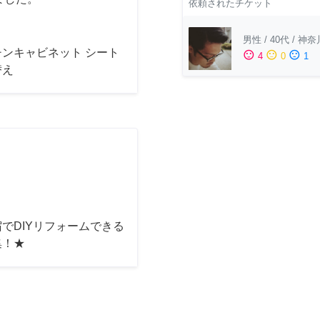
依頼されたチケット
男性
/
40代
/
神奈
チンキャビネット シート
sentiment_satisfied
sentiment_neutral
sentiment_dissatisfied
4
0
1
替え
でDIYリフォームできる
集！★