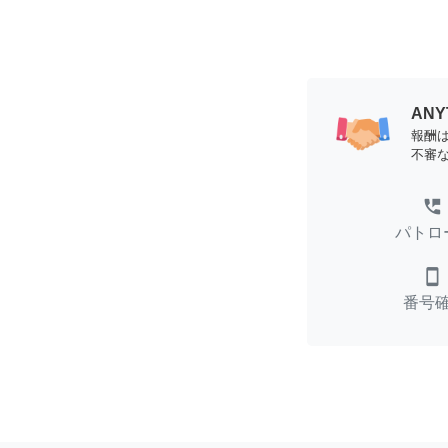
AN
報酬
不審
perm_phone_msg
パトロ
smartphone
番号