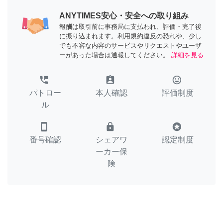
ANYTIMES安心・安全への取り組み
報酬は取引前に事務局に支払われ、評価・完了後
に振り込まれます。利用規約違反の恐れや、少し
でも不審な内容のサービスやリクエストやユーザ
ーがあった場合は通報してください。
詳細を見る
perm_phone_msg
assignment_ind
tag_faces
パトロー
本人確認
評価制度
ル
smartphone
lock
stars
番号確認
シェアワ
認定制度
ーカー保
険