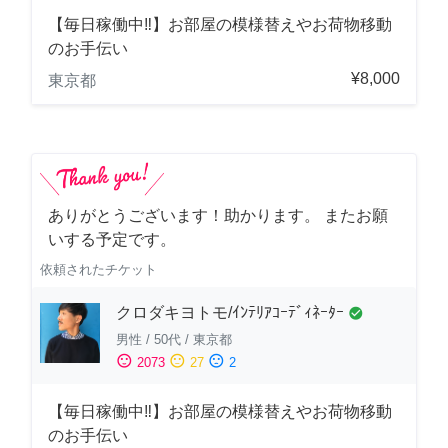
【毎日稼働中‼︎】お部屋の模様替えやお荷物移動
のお手伝い
¥8,000
東京都
ありがとうございます！助かります。 またお願
いする予定です。
依頼されたチケット
クロダキヨトモ/ｲﾝﾃﾘｱｺｰﾃﾞｨﾈｰﾀｰ
check_circle
男性
/
50代
/
東京都
sentiment_satisfied
sentiment_neutral
sentiment_dissatisfied
2073
27
2
【毎日稼働中‼︎】お部屋の模様替えやお荷物移動
のお手伝い