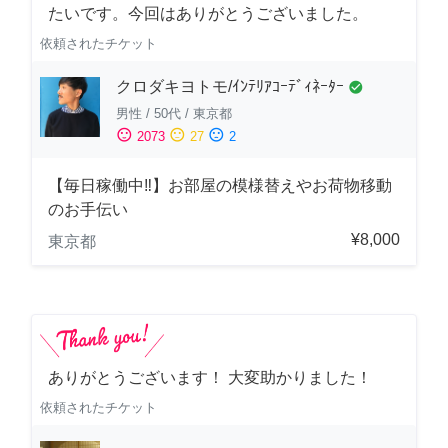
たいです。今回はありがとうございました。
依頼されたチケット
クロダキヨトモ/ｲﾝﾃﾘｱｺｰﾃﾞｨﾈｰﾀｰ
check_circle
男性
/
50代
/
東京都
sentiment_satisfied
sentiment_neutral
sentiment_dissatisfied
2073
27
2
【毎日稼働中‼︎】お部屋の模様替えやお荷物移動
のお手伝い
¥8,000
東京都
ありがとうございます！ 大変助かりました！
依頼されたチケット