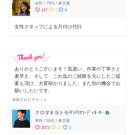
女性
/
70代
/
東京都
sentiment_satisfied
sentiment_neutral
sentiment_dissatisfied
107
1
0
女性スタッフによる片付け代行
ありがとうございます！気遣い、作業の丁寧さと
素早さ、そして、これ迄のご経験を元にしたご提
案も頂け、大変助かりました。また別の機会でお
願いしたいです。
依頼されたチケット
クロダキヨトモ/ｲﾝﾃﾘｱｺｰﾃﾞｨﾈｰﾀｰ
check_circle
男性
/
50代
/
東京都
sentiment_satisfied
sentiment_neutral
sentiment_dissatisfied
2073
27
2