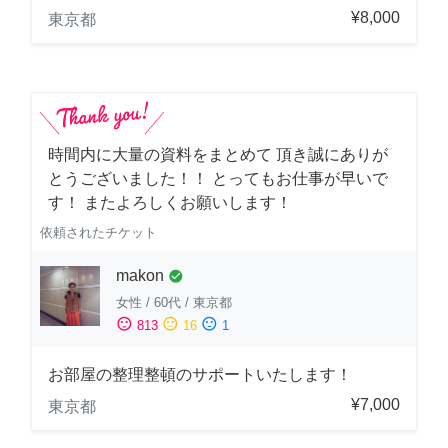
¥8,000
東京都
時間内に大量の資料をまとめて 頂き誠にありが
とうございました！！ とってもお仕事が早いで
す！ またよろしくお願いします！
依頼されたチケット
makon
check_circle
女性
/
60代
/
東京都
sentiment_satisfied
sentiment_neutral
sentiment_dissatisfied
813
16
1
お部屋の整理整頓のサポートいたします！
¥7,000
東京都