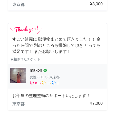
¥8,000
東京都
すごい綺麗に 郵便物まとめて頂きました！！ 余
った時間で 別のところも掃除して頂き とっても
満足です！ またお願いします！！
依頼されたチケット
makon
check_circle
女性
/
60代
/
東京都
sentiment_satisfied
sentiment_neutral
sentiment_dissatisfied
813
16
1
お部屋の整理整頓のサポートいたします！
¥7,000
東京都