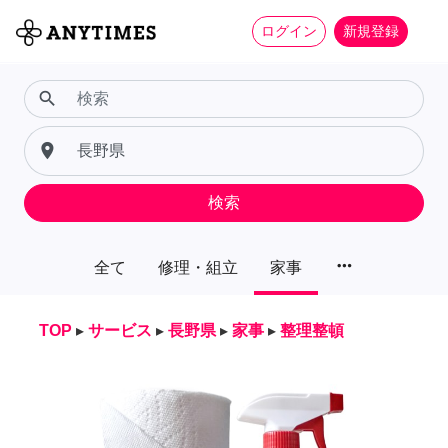
ログイン
新規登録
search
place
検索
more_horiz
全て
修理・組立
家事
TOP
▸
サービス
▸
長野県
▸
家事
▸
整理整頓