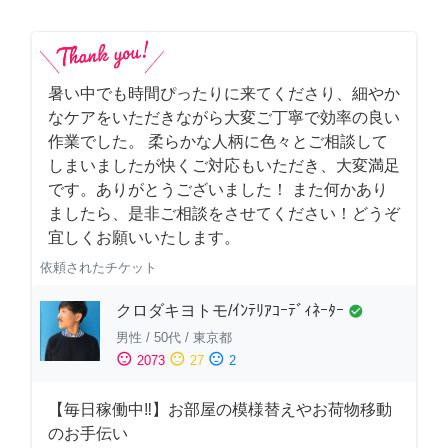
暑い中でも時間ぴったりに来てくださり、細やか
なケアをいただきながら大変ご丁寧で効率の良い
作業でした。 柔らかな人柄に色々とご相談して
しまいましたが快くご対応もいただき、大変満足
です。ありがとうございました！ また何かあり
ましたら、是非ご相談をさせてください！どうぞ
宜しくお願いいたします。
依頼されたチケット
クロダキヨトモ/ｲﾝﾃﾘｱｺｰﾃﾞｨﾈｰﾀｰ
check_circle
男性
/
50代
/
東京都
sentiment_satisfied
sentiment_neutral
sentiment_dissatisfied
2073
27
2
【毎日稼働中‼︎】お部屋の模様替えやお荷物移動
のお手伝い