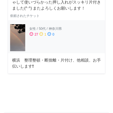
ゃして使いづらかった押し入れがスッキリ片付き
ました(^ ^) またよろしくお願いします！
依頼されたチケット
女性
/
50代
/
神奈川県
sentiment_satisfied
sentiment_neutral
sentiment_dissatisfied
27
1
0
横浜 整理整頓・断捨離・片付け、他相談、お手
伝いします❗