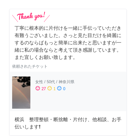
丁寧に根本的に片付けを一緒に手伝っていただき
有難うございました。さっと見た目だけを綺麗に
するのならばもっと簡単に出来たと思いますが一
緒に私の場合ならと考えて頂き感謝しています。
また宜しくお願い致します。
依頼されたチケット
女性
/
50代
/
神奈川県
sentiment_satisfied
sentiment_neutral
sentiment_dissatisfied
27
1
0
横浜 整理整頓・断捨離・片付け、他相談、お手
伝いします❗