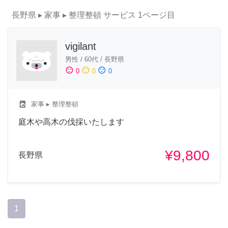
長野県
▸ 家事
▸ 整理整頓
サービス
1ページ目
vigilant
男性
/
60代
/
長野県
sentiment_satisfied
sentiment_neutral
sentiment_dissatisfied
0
0
0
local_laundry_service
家事
▸ 整理整頓
庭木や高木の伐採いたします
¥9,800
長野県
1