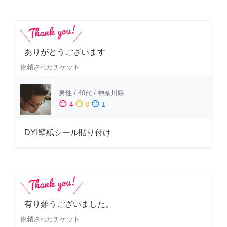
ありがとうございます
依頼されたチケット
男性
/
40代
/
神奈川県
sentiment_satisfied
sentiment_neutral
sentiment_dissatisfied
4
0
1
DYI壁紙シール貼り付け
有り難うございました。
依頼されたチケット