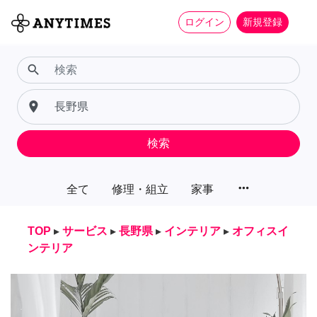
ログイン
新規登録
search
place
検索
more_horiz
全て
修理・組立
家事
TOP
▸
サービス
▸
長野県
▸
インテリア
▸
オフィスイ
ンテリア