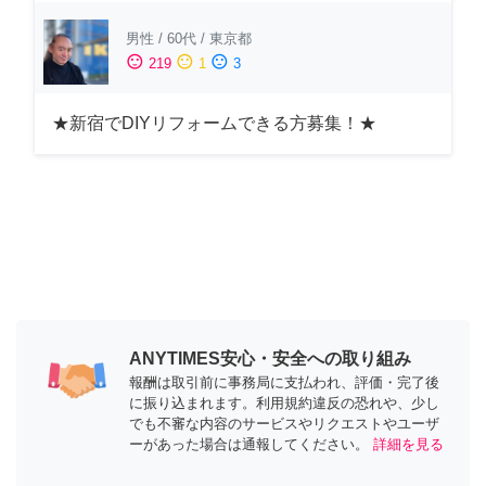
男性
/
60代
/
東京都
sentiment_satisfied
sentiment_neutral
sentiment_dissatisfied
219
1
3
★新宿でDIYリフォームできる方募集！★
ANYTIMES安心・安全への取り組み
報酬は取引前に事務局に支払われ、評価・完了後
に振り込まれます。利用規約違反の恐れや、少し
でも不審な内容のサービスやリクエストやユーザ
ーがあった場合は通報してください。
詳細を見る