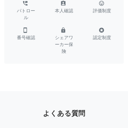
perm_phone_msg
assignment_ind
tag_faces
パトロー
本人確認
評価制度
ル
smartphone
lock
stars
番号確認
シェアワ
認定制度
ーカー保
険
よくある質問