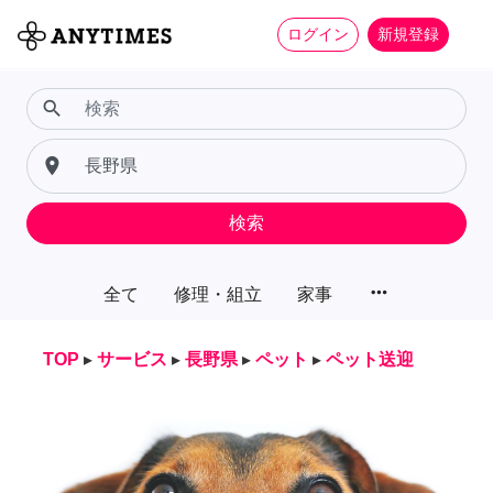
ログイン
新規登録
search
place
検索
more_horiz
全て
修理・組立
家事
TOP
▸
サービス
▸
長野県
▸
ペット
▸
ペット送迎