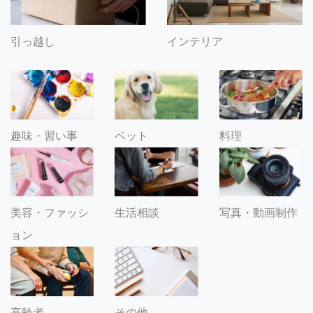
引っ越し
インテリア
趣味・習い事
ペット
料理
美容・ファッシ
生活相談
写真・動画制作
ョン
その他
高齢者