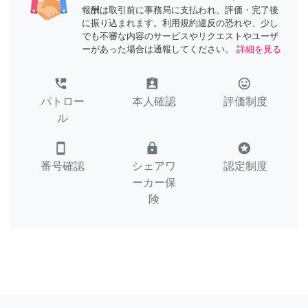
報酬は取引前に事務局に支払われ、評価・完了後
に振り込まれます。利用規約違反の恐れや、少し
でも不審な内容のサービスやリクエストやユーザ
ーがあった場合は通報してください。
詳細を見る
perm_phone_msg
assignment_ind
tag_faces
パトロー
本人確認
評価制度
ル
smartphone
lock
stars
番号確認
シェアワ
認定制度
ーカー保
険