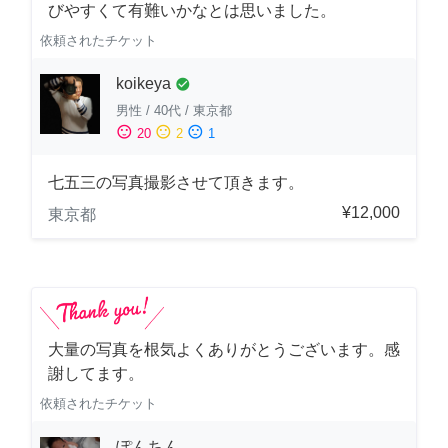
びやすくて有難いかなとは思いました。
依頼されたチケット
koikeya
check_circle
男性
/
40代
/
東京都
sentiment_satisfied
sentiment_neutral
sentiment_dissatisfied
20
2
1
七五三の写真撮影させて頂きます。
¥12,000
東京都
大量の写真を根気よくありがとうございます。感
謝してます。
依頼されたチケット
ぽんちん