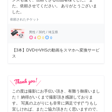
た、依頼させてください。 ありがとうございま
した。
依頼されたチケット
男性
/
30代
/
埼玉県
sentiment_satisfied
sentiment_neutral
sentiment_dissatisfied
4
0
0
【3本】DVDやVHSの動画をスマホへ変換サービ
ス
この度は撮影にお手伝い頂き、有難う御座いまし
た！ 納得がいくまで撮影頂き感謝しておりま
す。 写真の上がりにも非常に満足です(^ ^) もし
宜しければ、またご協力頂きたく思いますので、