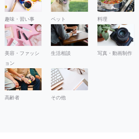
趣味・習い事
ペット
料理
美容・ファッシ
生活相談
写真・動画制作
ョン
その他
高齢者