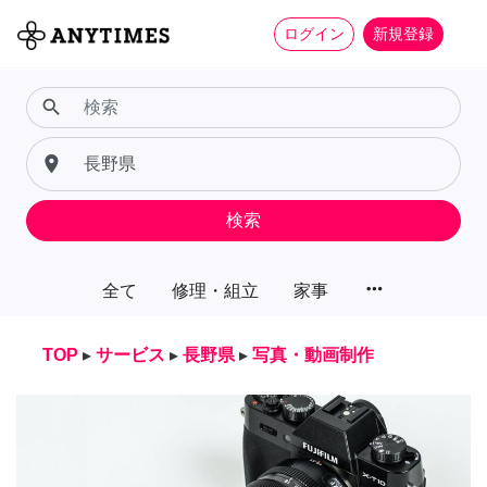
ログイン
新規登録
search
place
検索
more_horiz
全て
修理・組立
家事
TOP
▸
サービス
▸
長野県
▸
写真・動画制作