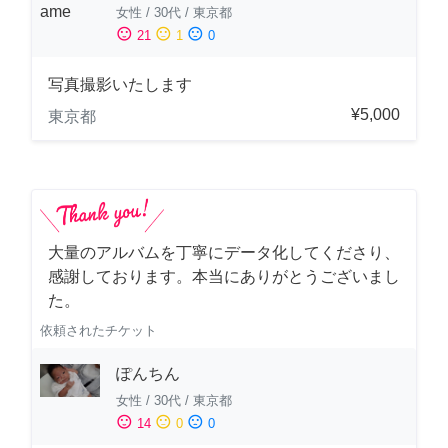
女性
/
30代
/
東京都
sentiment_satisfied
sentiment_neutral
sentiment_dissatisfied
21
1
0
写真撮影いたします
¥5,000
東京都
大量のアルバムを丁寧にデータ化してくださり、
感謝しております。本当にありがとうございまし
た。
依頼されたチケット
ぽんちん
女性
/
30代
/
東京都
sentiment_satisfied
sentiment_neutral
sentiment_dissatisfied
14
0
0