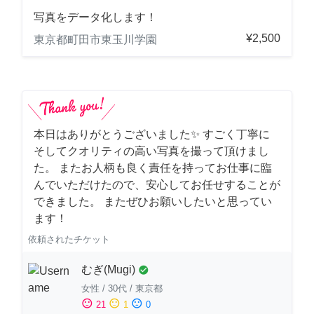
写真をデータ化します！
¥2,500
東京都町田市東玉川学園
本日はありがとうございました✨ すごく丁寧に
そしてクオリティの高い写真を撮って頂けまし
た。 またお人柄も良く責任を持ってお仕事に臨
んでいただけたので、安心してお任せすることが
できました。 またぜひお願いしたいと思ってい
ます！
依頼されたチケット
むぎ(Mugi)
check_circle
女性
/
30代
/
東京都
sentiment_satisfied
sentiment_neutral
sentiment_dissatisfied
21
1
0