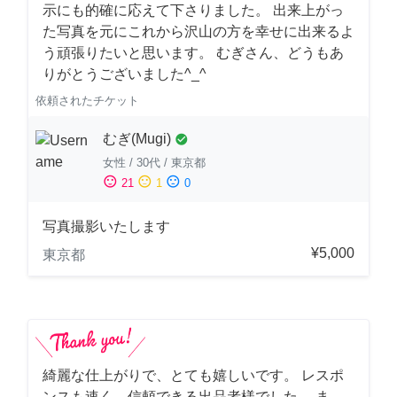
示にも的確に応えて下さりました。 出来上がっ
た写真を元にこれから沢山の方を幸せに出来るよ
う頑張りたいと思います。 むぎさん、どうもあ
りがとうございました^_^
依頼されたチケット
むぎ(Mugi)
check_circle
女性
/
30代
/
東京都
sentiment_satisfied
sentiment_neutral
sentiment_dissatisfied
21
1
0
写真撮影いたします
¥5,000
東京都
綺麗な仕上がりで、とても嬉しいです。 レスポ
ンスも速く、信頼できる出品者様でした。 ま