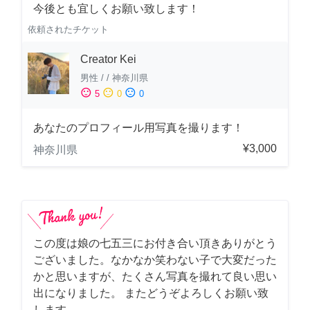
今後とも宜しくお願い致します！
依頼されたチケット
Creator Kei
男性
/
/
神奈川県
sentiment_satisfied
sentiment_neutral
sentiment_dissatisfied
5
0
0
あなたのプロフィール用写真を撮ります！
¥3,000
神奈川県
この度は娘の七五三にお付き合い頂きありがとう
ございました。なかなか笑わない子で大変だった
かと思いますが、たくさん写真を撮れて良い思い
出になりました。 またどうぞよろしくお願い致
します。