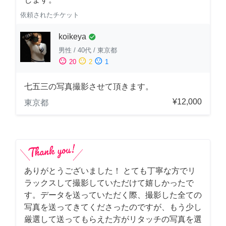
依頼されたチケット
koikeya
check_circle
男性
/
40代
/
東京都
sentiment_satisfied
sentiment_neutral
sentiment_dissatisfied
20
2
1
七五三の写真撮影させて頂きます。
¥12,000
東京都
ありがとうございました！ とても丁寧な方でリ
ラックスして撮影していただけて嬉しかったで
す。データを送っていただく際、撮影した全ての
写真を送ってきてくださったのですが、もう少し
厳選して送ってもらえた方がリタッチの写真を選