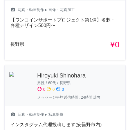
camera_alt
写真・動画制作
▸ 画像・写真加工
【ワンコインサポートプロジェクト第1弾】名刺・
各種デザイン500円〜
¥0
長野県
Hiroyuki Shinohara
男性
/
60代
/
長野県
sentiment_satisfied
sentiment_neutral
sentiment_dissatisfied
0
0
0
メッセージ平均返信時間: 24時間以内
camera_alt
写真・動画制作
▸ 写真撮影
インスタグラム代理投稿します(安曇野市内)