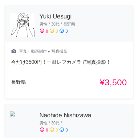
Yuki Uesugi
男性
/
30代
/
長野県
sentiment_satisfied
sentiment_neutral
sentiment_dissatisfied
0
0
0
camera_alt
写真・動画制作
▸ 写真撮影
今だけ3500円！一眼レフカメラで写真撮影！
¥3,500
長野県
Naohide Nishizawa
男性
/
30代
/
sentiment_satisfied
sentiment_neutral
sentiment_dissatisfied
0
0
0