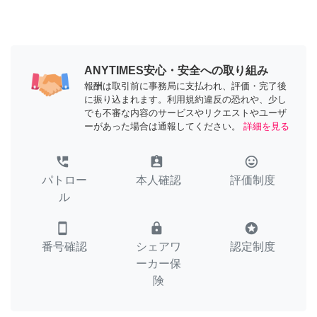
ANYTIMES安心・安全への取り組み
報酬は取引前に事務局に支払われ、評価・完了後
に振り込まれます。利用規約違反の恐れや、少し
でも不審な内容のサービスやリクエストやユーザ
ーがあった場合は通報してください。
詳細を見る
perm_phone_msg
assignment_ind
tag_faces
パトロー
本人確認
評価制度
ル
smartphone
lock
stars
番号確認
シェアワ
認定制度
ーカー保
険