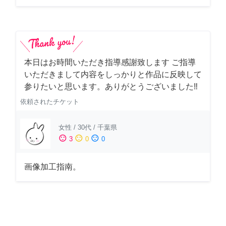
本日はお時間いただき指導感謝致します ご指導
いただきまして内容をしっかりと作品に反映して
参りたいと思います。ありがとうございました‼️
依頼されたチケット
女性
/
30代
/
千葉県
sentiment_satisfied
sentiment_neutral
sentiment_dissatisfied
3
0
0
画像加工指南。