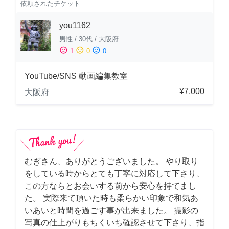
依頼されたチケット
you1162
男性
/
30代
/
大阪府
sentiment_satisfied
sentiment_neutral
sentiment_dissatisfied
1
0
0
YouTube/SNS 動画編集教室
¥7,000
大阪府
むぎさん、ありがとうございました。 やり取り
をしている時からとても丁寧に対応して下さり、
この方ならとお会いする前から安心を持てまし
た。 実際来て頂いた時も柔らかい印象で和気あ
いあいと時間を過ごす事が出来ました。 撮影の
写真の仕上がりもちくいち確認させて下さり、指