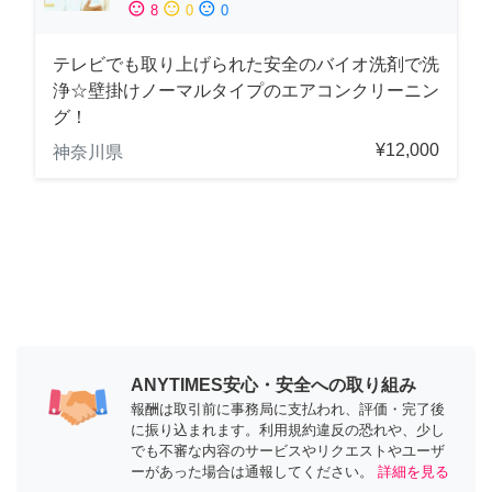
sentiment_satisfied
sentiment_neutral
sentiment_dissatisfied
8
0
0
テレビでも取り上げられた安全のバイオ洗剤で洗
浄☆壁掛けノーマルタイプのエアコンクリーニン
グ！
¥12,000
神奈川県
ANYTIMES安心・安全への取り組み
報酬は取引前に事務局に支払われ、評価・完了後
に振り込まれます。利用規約違反の恐れや、少し
でも不審な内容のサービスやリクエストやユーザ
ーがあった場合は通報してください。
詳細を見る