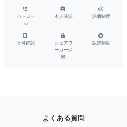
perm_phone_msg
assignment_ind
tag_faces
パトロー
本人確認
評価制度
ル
smartphone
lock
stars
番号確認
シェアワ
認定制度
ーカー保
険
よくある質問