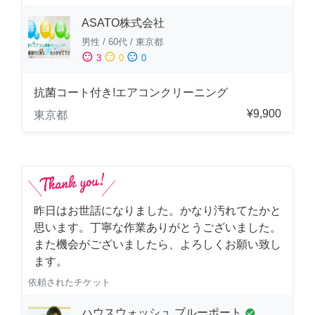
ASATO株式会社
男性
/
60代
/
東京都
sentiment_satisfied
sentiment_neutral
sentiment_dissatisfied
3
0
0
抗菌コート付き!エアコンクリーニング
¥9,900
東京都
昨日はお世話になりました。かなり汚れてたかと
思います。丁寧な作業ありがとうございました。
また機会がございましたら、よろしくお願い致し
ます。
依頼されたチケット
ハウスウォッシュ ブルーポート
check_circle