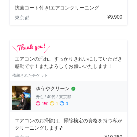
抗菌コート付き!エアコンクリーニング
¥9,900
東京都
エアコンの汚れ、すっかりきれいにしていただき
感動です！またよろしくお願いいたします！
依頼されたチケット
ゆうやクリーン
check_circle
男性
/
40代
/
東京都
sentiment_satisfied
sentiment_neutral
sentiment_dissatisfied
150
1
0
エアコンのお掃除は、掃除検定の資格を持つ私が
クリーニングします🎵