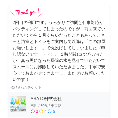
2回目の利用です。うっかりご訪問と仕事対応が
バッティングしてしまったのですが、前回来てい
ただいてから１月くらいだったこともあって、さ
っと浴室とトイレをご案内して以降は「この部屋
お願いします！」で丸投げしてしまいました（申
し訳ないです・・・）。 １時間後にはぴっかぴ
か、真っ黒になった掃除の水を見せていただいて
スムーズにお掃除していただきました。丁寧で安
心しておまかせできますし、またぜひお願いした
いです！
依頼されたチケット
ASATO株式会社
男性
/
60代
/
東京都
sentiment_satisfied
sentiment_neutral
sentiment_dissatisfied
3
0
0