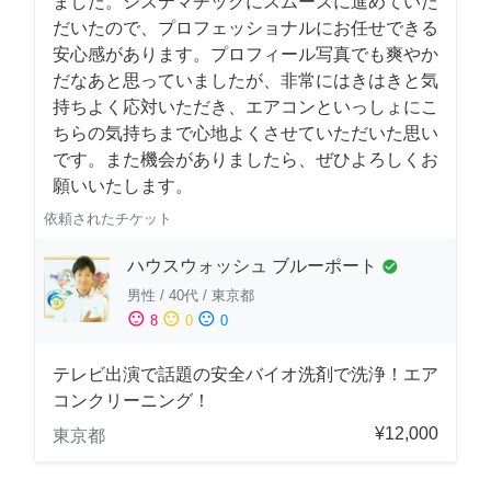
ました。システマチックにスムーズに進めていた
だいたので、プロフェッショナルにお任せできる
安心感があります。プロフィール写真でも爽やか
だなあと思っていましたが、非常にはきはきと気
持ちよく応対いただき、エアコンといっしょにこ
ちらの気持ちまで心地よくさせていただいた思い
です。また機会がありましたら、ぜひよろしくお
願いいたします。
依頼されたチケット
ハウスウォッシュ ブルーポート
check_circle
男性
/
40代
/
東京都
sentiment_satisfied
sentiment_neutral
sentiment_dissatisfied
8
0
0
テレビ出演で話題の安全バイオ洗剤で洗浄！エア
コンクリーニング！
¥12,000
東京都