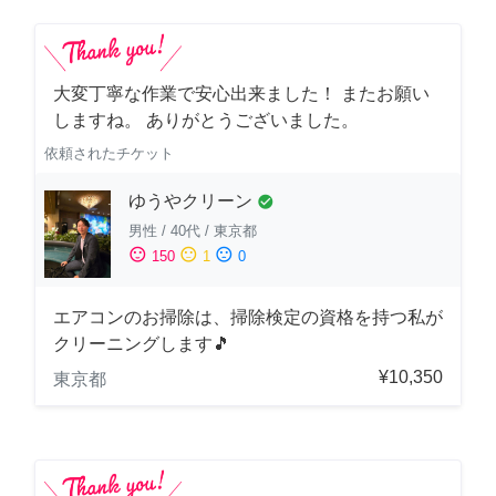
大変丁寧な作業で安心出来ました！ またお願い
しますね。 ありがとうございました。
依頼されたチケット
ゆうやクリーン
check_circle
男性
/
40代
/
東京都
sentiment_satisfied
sentiment_neutral
sentiment_dissatisfied
150
1
0
エアコンのお掃除は、掃除検定の資格を持つ私が
クリーニングします🎵
¥10,350
東京都