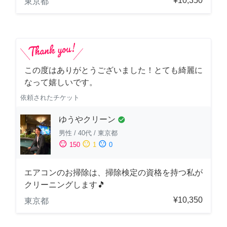
¥10,350
東京都
この度はありがとうございました！とても綺麗に
なって嬉しいです。
依頼されたチケット
ゆうやクリーン
check_circle
男性
/
40代
/
東京都
sentiment_satisfied
sentiment_neutral
sentiment_dissatisfied
150
1
0
エアコンのお掃除は、掃除検定の資格を持つ私が
クリーニングします🎵
¥10,350
東京都