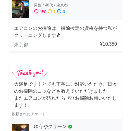
男性
/
40代
/
東京都
sentiment_satisfied
sentiment_neutral
sentiment_dissatisfied
150
1
0
エアコンのお掃除は、掃除検定の資格を持つ私が
クリーニングします🎵
¥10,350
東京都
大満足です！とても丁寧にご対応いただき、日々
のお掃除のコツなども教えていただきました！
またエアコンが汚れたらぜひお掃除お願いいたし
ます！
依頼されたチケット
ゆうやクリーン
check_circle