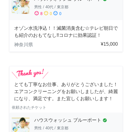
男性
/
40代
/
東京都
sentiment_satisfied
sentiment_neutral
sentiment_dissatisfied
8
0
0
オゾン水洗浄込！！滅菌消臭含む☆テレビ朝日で
も紹介のおもてなし‼コロナに効果認証！
¥15,000
神奈川県
とても丁寧なお仕事、ありがとうございました！
エアコンクリーニングをお願いしましたが、綺麗
になり、満足です。また宜しくお願いします！
依頼されたチケット
ハウスウォッシュ ブルーポート
check_circle
男性
/
40代
/
東京都