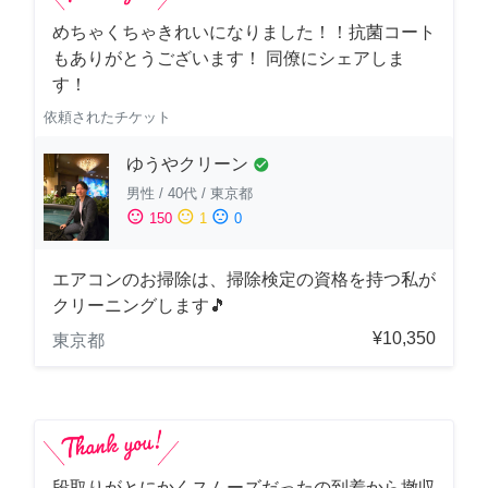
めちゃくちゃきれいになりました！！抗菌コート
もありがとうございます！ 同僚にシェアしま
す！
依頼されたチケット
ゆうやクリーン
check_circle
男性
/
40代
/
東京都
sentiment_satisfied
sentiment_neutral
sentiment_dissatisfied
150
1
0
エアコンのお掃除は、掃除検定の資格を持つ私が
クリーニングします🎵
¥10,350
東京都
段取りがとにかくスムーズだったの到着から撤収