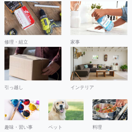
修理・組立
家事
引っ越し
インテリア
趣味・習い事
ペット
料理