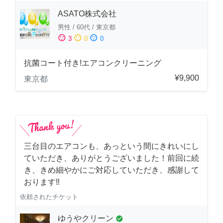
ASATO株式会社
男性
/
60代
/
東京都
sentiment_satisfied
sentiment_neutral
sentiment_dissatisfied
3
0
0
抗菌コート付き!エアコンクリーニング
¥9,900
東京都
三台目のエアコンも、あっという間にきれいにし
ていただき、ありがとうございました！前回に続
き、きめ細やかにご対応していただき、感謝して
おります‼️
依頼されたチケット
ゆうやクリーン
check_circle