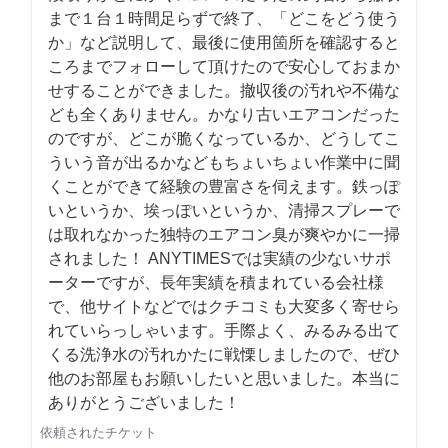
まで１台１時間足らずで終了、「どこをどう使う
か」など説明して、最後に使用箇所を確認すると
ころまでフォローして頂けたので安心しておまか
せすることができました。撤収後の汚れや不備な
ども全くありません。かなり古いエアコンだった
のですが、どこが脆くなっているか、どうしてこ
ういう音が出るかなどもちょいちょい作業中に聞
くことができて経験の豊富さを伺えます。鉄っぽ
いというか、埃っぽいというか、清掃スプレーで
は取れなかった独特のエアコン臭が爽やかに一掃
されました！ ANYTIMESでは実績の少ないサポ
ーターですが、長年実績を積まれている会社様
で、他サイトなどではクチコミも大変多く寄せら
れていらっしゃいます。手際よく、みるみる出て
くる洗浄水の汚れかたに戦慄しましたので、ぜひ
他のお部屋もお願いしたいと思いました。本当に
ありがとうございました！
依頼されたチケット