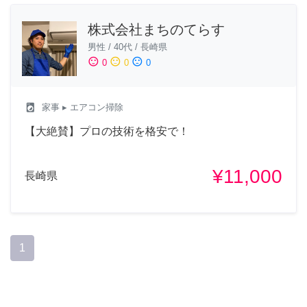
株式会社まちのてらす
男性
/
40代
/
長崎県
sentiment_satisfied
sentiment_neutral
sentiment_dissatisfied
0
0
0
local_laundry_service
家事
▸ エアコン掃除
【大絶賛】プロの技術を格安で！
¥11,000
長崎県
1