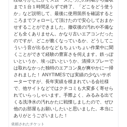
まで１台１時間足らずで終了、「どこをどう使う
か」など説明して、最後に使用箇所を確認すると
ころまでフォローして頂けたので安心しておまか
せすることができました。撤収後の汚れや不備な
ども全くありません。かなり古いエアコンだった
のですが、どこが脆くなっているか、どうしてこ
ういう音が出るかなどもちょいちょい作業中に聞
くことができて経験の豊富さを伺えます。鉄っぽ
いというか、埃っぽいというか、清掃スプレーで
は取れなかった独特のエアコン臭が爽やかに一掃
されました！ ANYTIMESでは実績の少ないサポ
ーターですが、長年実績を積まれている会社様
で、他サイトなどではクチコミも大変多く寄せら
れていらっしゃいます。手際よく、みるみる出て
くる洗浄水の汚れかたに戦慄しましたので、ぜひ
他のお部屋もお願いしたいと思いました。本当に
ありがとうございました！
依頼されたチケット