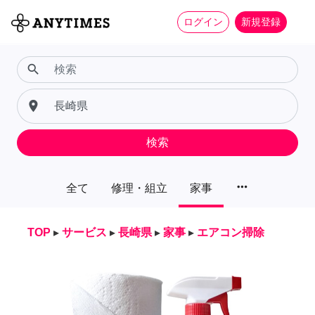
ログイン
新規登録
search
place
検索
more_horiz
全て
修理・組立
家事
TOP
▸
サービス
▸
長崎県
▸
家事
▸
エアコン掃除