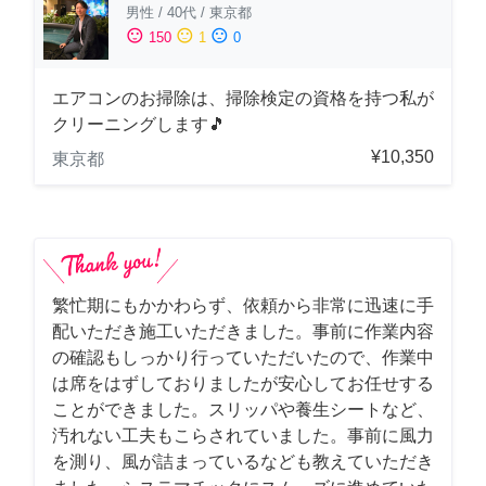
男性
/
40代
/
東京都
sentiment_satisfied
sentiment_neutral
sentiment_dissatisfied
150
1
0
エアコンのお掃除は、掃除検定の資格を持つ私が
クリーニングします🎵
¥10,350
東京都
繁忙期にもかかわらず、依頼から非常に迅速に手
配いただき施工いただきました。事前に作業内容
の確認もしっかり行っていただいたので、作業中
は席をはずしておりましたが安心してお任せする
ことができました。スリッパや養生シートなど、
汚れない工夫もこらされていました。事前に風力
を測り、風が詰まっているなども教えていただき