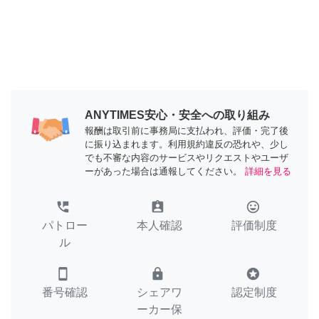
ANYTIMES安心・安全への取り組み
報酬は取引前に事務局に支払われ、評価・完了後
に振り込まれます。利用規約違反の恐れや、少し
でも不審な内容のサービスやリクエストやユーザ
ーがあった場合は通報してください。
詳細を見る
perm_phone_msg
assignment_ind
tag_faces
パトロー
本人確認
評価制度
ル
smartphone
lock
stars
番号確認
シェアワ
認定制度
ーカー保