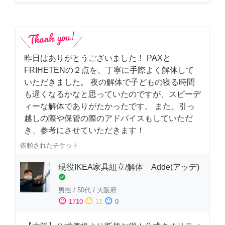
昨日はありがとうございました！ PAXと
FRIHETENの２点を、丁寧に手際よく解体して
いただきました。 夜の解体で子どもの寝る時間
も遅くなるかなと思っていたのですが、スピーデ
ィーな解体でありがたかったです。 また、引っ
越しの際や保管の際のアドバイスもしていただ
き、参考にさせていただきます！
依頼されたチケット
現役IKEA家具組立/解体 Adde(アッデ)
check_circle
男性
/
50代
/
大阪府
sentiment_satisfied
sentiment_neutral
sentiment_dissatisfied
1710
11
0