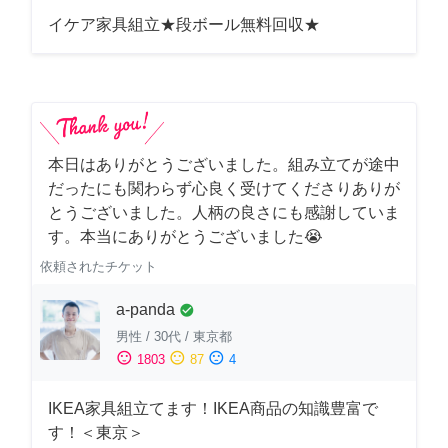
イケア家具組立★段ボール無料回収★
本日はありがとうございました。組み立てが途中
だったにも関わらず心良く受けてくださりありが
とうございました。人柄の良さにも感謝していま
す。本当にありがとうございました😭
依頼されたチケット
a-panda
check_circle
男性
/
30代
/
東京都
sentiment_satisfied
sentiment_neutral
sentiment_dissatisfied
1803
87
4
IKEA家具組立てます！IKEA商品の知識豊富で
す！＜東京＞