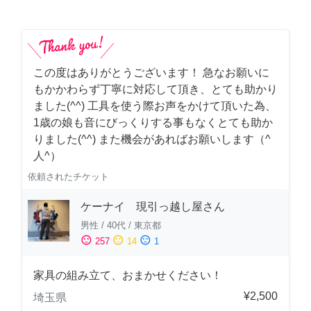
この度はありがとうございます！ 急なお願いに
もかかわらず丁寧に対応して頂き、とても助かり
ました(^^) 工具を使う際お声をかけて頂いた為、
1歳の娘も音にびっくりする事もなくとても助か
りました(^^) また機会があればお願いします（^
人^）
依頼されたチケット
ケーナイ 現引っ越し屋さん
男性
/
40代
/
東京都
sentiment_satisfied
sentiment_neutral
sentiment_dissatisfied
257
14
1
家具の組み立て、おまかせください！
¥2,500
埼玉県