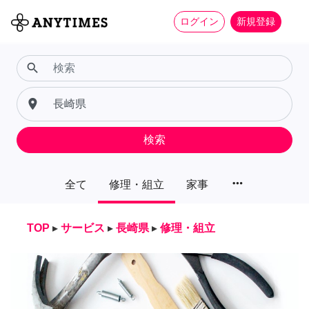
ログイン
新規登録
search
place
検索
more_horiz
全て
修理・組立
家事
TOP
▸
サービス
▸
長崎県
▸
修理・組立