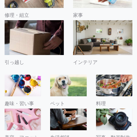
修理・組立
家事
引っ越し
インテリア
趣味・習い事
ペット
料理