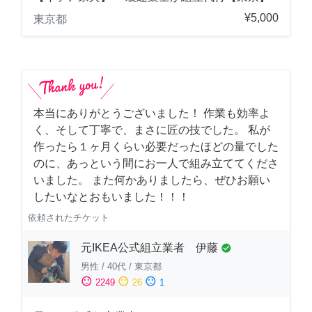
¥5,000
東京都
本当にありがとうございました！ 作業も効率よ
く、そして丁寧で、まさに匠の技でした。 私が
作ったら１ヶ月くらい必要だったほどの量でした
のに、あっという間にお一人で組み立ててくださ
いました。 また何かありましたら、ぜひお願い
したいなとおもいました！！！
依頼されたチケット
元IKEA公式組立業者 伊藤
check_circle
男性
/
40代
/
東京都
sentiment_satisfied
sentiment_neutral
sentiment_dissatisfied
2249
26
1