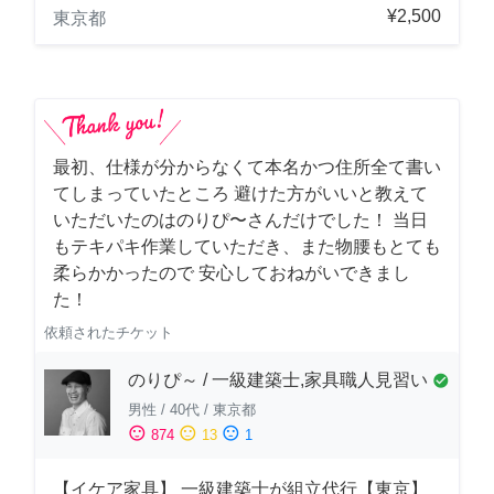
¥2,500
東京都
最初、仕様が分からなくて本名かつ住所全て書い
てしまっていたところ 避けた方がいいと教えて
いただいたのはのりぴ〜さんだけでした！ 当日
もテキパキ作業していただき、また物腰もとても
柔らかかったので 安心しておねがいできまし
た！
依頼されたチケット
のりぴ～ / 一級建築士,家具職人見習い
check_circle
男性
/
40代
/
東京都
sentiment_satisfied
sentiment_neutral
sentiment_dissatisfied
874
13
1
【イケア家具】 一級建築士が組立代行【東京】