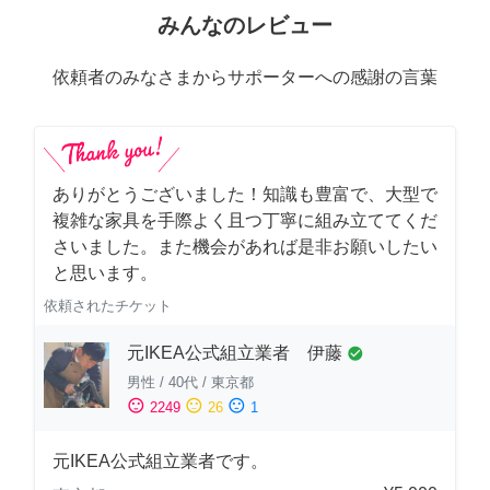
みんなのレビュー
依頼者のみなさまからサポーターへの感謝の言葉
ありがとうございました！知識も豊富で、大型で
複雑な家具を手際よく且つ丁寧に組み立ててくだ
さいました。また機会があれば是非お願いしたい
と思います。
依頼されたチケット
元IKEA公式組立業者 伊藤
check_circle
男性
/
40代
/
東京都
sentiment_satisfied
sentiment_neutral
sentiment_dissatisfied
2249
26
1
元IKEA公式組立業者です。