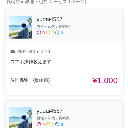
長崎県
▸ 修理・組立
サービス
1ページ目
yudai4557
男性
/
20代
/
長崎県
sentiment_satisfied
sentiment_neutral
sentiment_dissatisfied
0
0
0
weekend
修理・組立
▸ スマホ
スマホ操作教えます
¥1,000
佐世保駅 (長崎県)
yudai4557
男性
/
20代
/
長崎県
sentiment_satisfied
sentiment_neutral
sentiment_dissatisfied
0
0
0