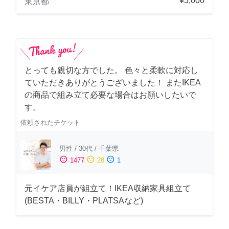
¥5,000
東京都
とっても親切な方でした。 色々と柔軟に対応し
ていただきありがとうございました！ またIKEA
の商品で組み立て必要な場合はお願いしたいで
す。
依頼されたチケット
男性
/
30代
/
千葉県
sentiment_satisfied
sentiment_neutral
sentiment_dissatisfied
1477
28
1
元イケア店員が組立て！IKEA収納家具組立て
(BESTA・BILLY・PLATSAなど)