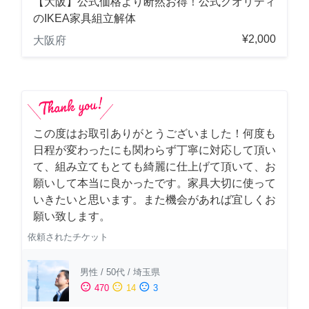
【大阪】公式価格より断然お得！公式クオリティ
のIKEA家具組立解体
¥2,000
大阪府
この度はお取引ありがとうございました！何度も
日程が変わったにも関わらず丁寧に対応して頂い
て、組み立てもとても綺麗に仕上げて頂いて、お
願いして本当に良かったです。家具大切に使って
いきたいと思います。また機会があれば宜しくお
願い致します。
依頼されたチケット
男性
/
50代
/
埼玉県
sentiment_satisfied
sentiment_neutral
sentiment_dissatisfied
470
14
3