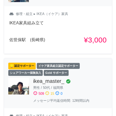
weekend
修理・組立
▸ IKEA（イケア）家具
IKEA家具組み立て
¥3,000
佐世保駅 (長崎県)
認定サポーター
イケア家具組立認定サポーター
シェアワーカー保険加入
Gold サポーター
ikea_master_
check_circle
男性
/
50代
/
福岡県
sentiment_satisfied
sentiment_neutral
sentiment_dissatisfied
509
15
0
メッセージ平均返信時間: 12時間以内
weekend
修理・組立
▸ IKEA（イケア）家具