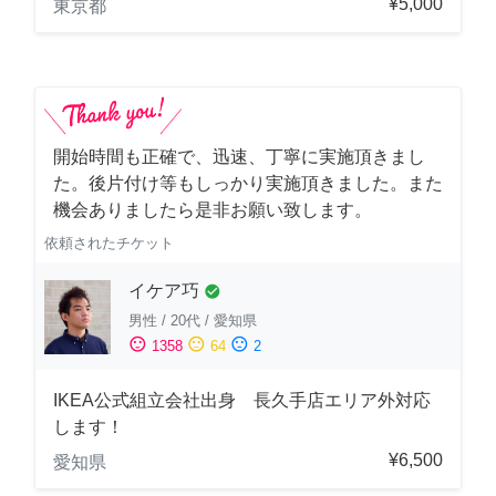
¥5,000
東京都
開始時間も正確で、迅速、丁寧に実施頂きまし
た。後片付け等もしっかり実施頂きました。また
機会ありましたら是非お願い致します。
依頼されたチケット
イケア巧
check_circle
男性
/
20代
/
愛知県
sentiment_satisfied
sentiment_neutral
sentiment_dissatisfied
1358
64
2
IKEA公式組立会社出身 長久手店エリア外対応
します！
¥6,500
愛知県