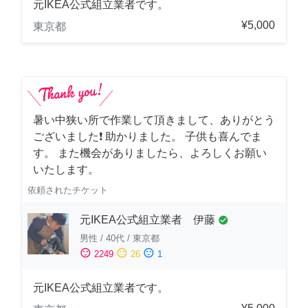
元IKEA公式組立業者です。
¥5,000
東京都
暑い中狭い所で作業して頂きまして、ありがとう
ございました❗️ 助かりました。 子供も喜んでま
す。 また機会がありましたら、よろしくお願い
いたします。
依頼されたチケット
元IKEA公式組立業者 伊藤
check_circle
男性
/
40代
/
東京都
sentiment_satisfied
sentiment_neutral
sentiment_dissatisfied
2249
26
1
元IKEA公式組立業者です。