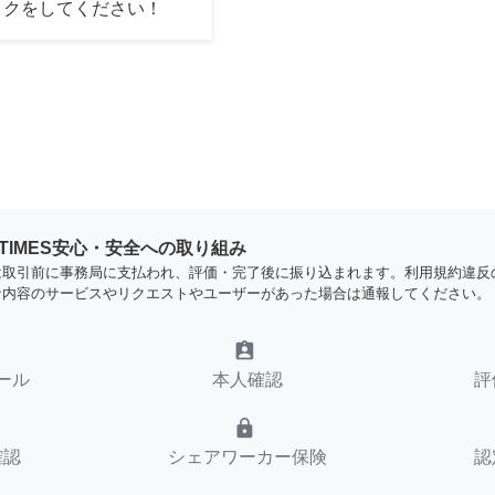
イクをしてください！
YTIMES安心・安全への取り組み
は取引前に事務局に支払われ、評価・完了後に振り込まれます。利用規約違反
な内容のサービスやリクエストやユーザーがあった場合は通報してください。
assignment_ind
ール
本人確認
評
lock
確認
シェアワーカー保険
認