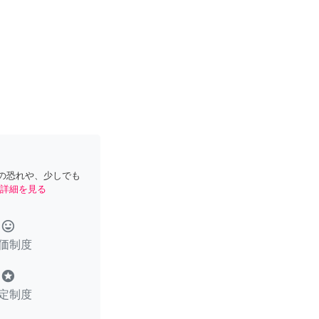
の恐れや、少しでも
詳細を見る
tag_faces
価制度
stars
定制度