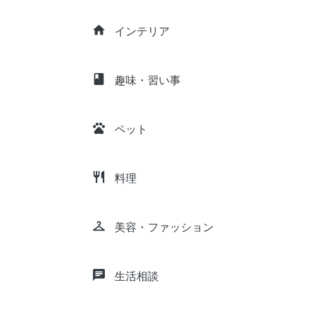
home
インテリア
class
趣味・習い事
pets
ペット
restaurant
料理
checkroom
美容・ファッション
chat
生活相談