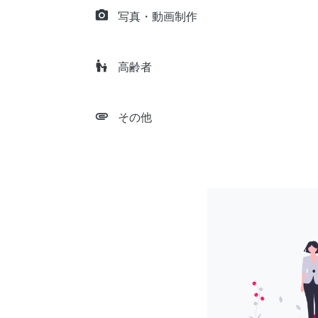
camera_alt
写真・動画制作
escalator_warning
高齢者
attachment
その他