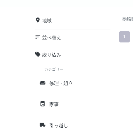
長崎
place
地域
sort
1
並べ替え
local_offer
絞り込み
カテゴリー
weekend
修理・組立
local_laundry_service
家事
local_shipping
引っ越し