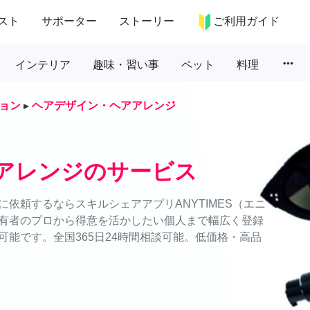
スト
サポーター
ストーリー
ご利用ガイド
more_horiz
インテリア
趣味・習い事
ペット
料理
ョン
▸
ヘアデザイン・ヘアアレンジ
アレンジのサービス
依頼するならスキルシェアアプリANYTIMES（エニ
有者のプロから得意を活かしたい個人まで幅広く登録
能です。全国365日24時間相談可能。低価格・高品