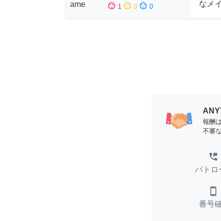
なメ
sentiment_satisfied
sentiment_neutral
sentiment_dissatisfied
1
0
0
AN
報酬
不審
perm_phone_msg
パトロ
smartphone
番号