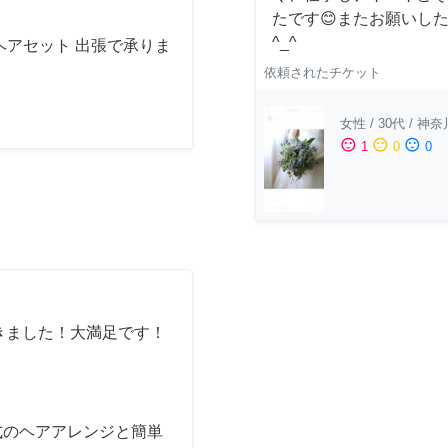
たです😊またお願いし
^_^
ヘアセット 出張で承りま
依頼されたチケット
女性
/
30代
/
神奈
sentiment_satisfied
sentiment_neutral
sentiment_dissatisfied
1
0
0
きました！大満足です！
式のヘアアレンジと簡単