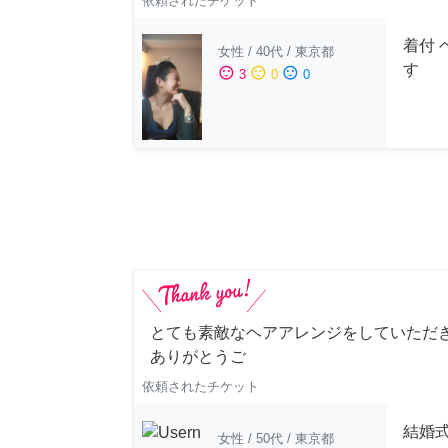
依頼されたチケット
着付 
女性
/
40代
/
東京都
す
sentiment_satisfied
sentiment_neutral
sentiment_dissatisfied
3
0
0
とても素敵なヘアアレンジをしていただ
ありがとうご
依頼されたチケット
結婚
女性
/
50代
/
東京都