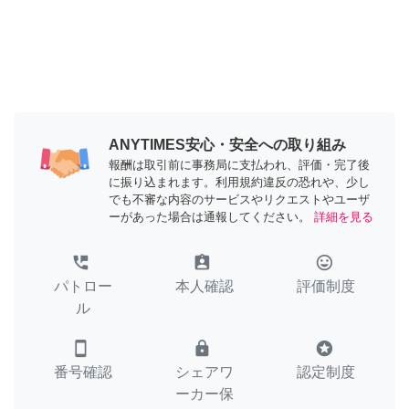
ANYTIMES安心・安全への取り組み
報酬は取引前に事務局に支払われ、評価・完了後
に振り込まれます。利用規約違反の恐れや、少し
でも不審な内容のサービスやリクエストやユーザ
ーがあった場合は通報してください。
詳細を見る
perm_phone_msg
assignment_ind
tag_faces
パトロー
本人確認
評価制度
ル
smartphone
lock
stars
番号確認
シェアワ
認定制度
ーカー保