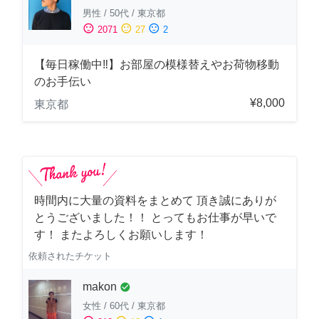
男性
/
50代
/
東京都
sentiment_satisfied
sentiment_neutral
sentiment_dissatisfied
2071
27
2
【毎日稼働中‼︎】お部屋の模様替えやお荷物移動
のお手伝い
¥8,000
東京都
時間内に大量の資料をまとめて 頂き誠にありが
とうございました！！ とってもお仕事が早いで
す！ またよろしくお願いします！
依頼されたチケット
makon
check_circle
女性
/
60代
/
東京都