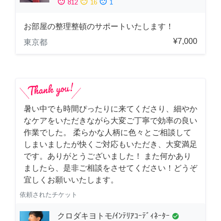
sentiment_satisfied
sentiment_neutral
sentiment_dissatisfied
812
16
1
お部屋の整理整頓のサポートいたします！
¥7,000
東京都
暑い中でも時間ぴったりに来てくださり、細やか
なケアをいただきながら大変ご丁寧で効率の良い
作業でした。 柔らかな人柄に色々とご相談して
しまいましたが快くご対応もいただき、大変満足
です。ありがとうございました！ また何かあり
ましたら、是非ご相談をさせてください！どうぞ
宜しくお願いいたします。
依頼されたチケット
クロダキヨトモ/ｲﾝﾃﾘｱｺｰﾃﾞｨﾈｰﾀｰ
check_circle