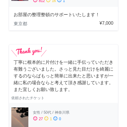
sentiment_satisfied
sentiment_neutral
sentiment_dissatisfied
812
16
1
お部屋の整理整頓のサポートいたします！
¥7,000
東京都
丁寧に根本的に片付けを一緒に手伝っていただき
有難うございました。さっと見た目だけを綺麗に
するのならばもっと簡単に出来たと思いますが一
緒に私の場合ならと考えて頂き感謝しています。
また宜しくお願い致します。
依頼されたチケット
女性
/
50代
/
神奈川県
sentiment_satisfied
sentiment_neutral
sentiment_dissatisfied
27
1
0