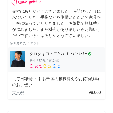
先程はありがとうございました。時間ぴったりに
来ていただき、手袋などを準備いただいて家具を
丁寧に扱っていただきました。お陰様で模様替え
が進みました。また機会がありましたらお願いし
たいです。今回はありがとうございました。
依頼されたチケット
クロダキヨトモ/ｲﾝﾃﾘｱｺｰﾃﾞｨﾈｰﾀｰ
check_circle
男性
/
50代
/
東京都
sentiment_satisfied
sentiment_neutral
sentiment_dissatisfied
2071
27
2
【毎日稼働中‼︎】お部屋の模様替えやお荷物移動
のお手伝い
¥8,000
東京都