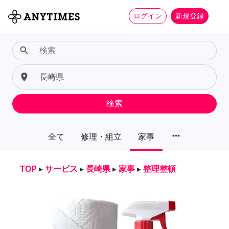
ログイン
新規登録
search
place
検索
more_horiz
全て
修理・組立
家事
TOP
▸
サービス
▸
長崎県
▸
家事
▸
整理整頓