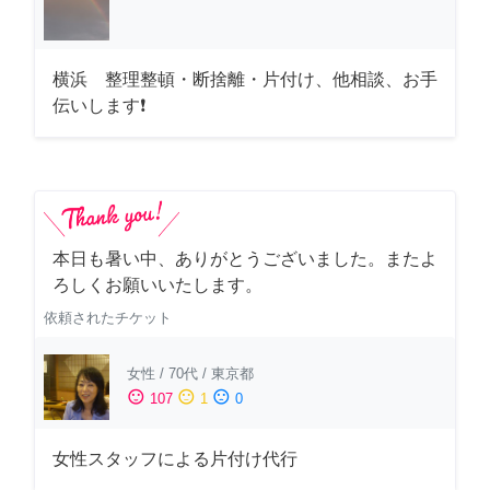
横浜 整理整頓・断捨離・片付け、他相談、お手
伝いします❗
本日も暑い中、ありがとうございました。またよ
ろしくお願いいたします。
依頼されたチケット
女性
/
70代
/
東京都
sentiment_satisfied
sentiment_neutral
sentiment_dissatisfied
107
1
0
女性スタッフによる片付け代行