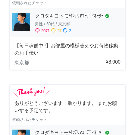
依頼されたチケット
クロダキヨトモ/ｲﾝﾃﾘｱｺｰﾃﾞｨﾈｰﾀｰ
check_circle
男性
/
50代
/
東京都
sentiment_satisfied
sentiment_neutral
sentiment_dissatisfied
2071
27
2
【毎日稼働中‼︎】お部屋の模様替えやお荷物移動
のお手伝い
¥8,000
東京都
ありがとうございます！助かります。 またお願
いする予定です。
依頼されたチケット
クロダキヨトモ/ｲﾝﾃﾘｱｺｰﾃﾞｨﾈｰﾀｰ
check_circle