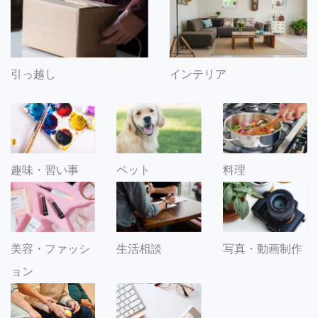
引っ越し
インテリア
趣味・習い事
ペット
料理
美容・ファッシ
生活相談
写真・動画制作
ョン