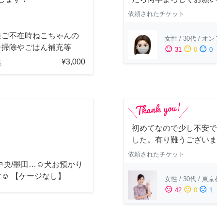
依頼されたチケット
様ご不在時ねこちゃんの
女性
/
30代
/
オン
レ掃除やごはん補充等
sentiment_satisfied
sentiment_neutral
sentiment_dissatisfied
31
0
0
¥3,000
県
初めてなので少し不安で
した。有り難うございま
依頼されたチケット
中央/墨田…☺︎犬お預かり
☺︎ 【ケージなし】
女性
/
30代
/
東京
sentiment_satisfied
sentiment_neutral
sentiment_dissatisfied
42
0
1