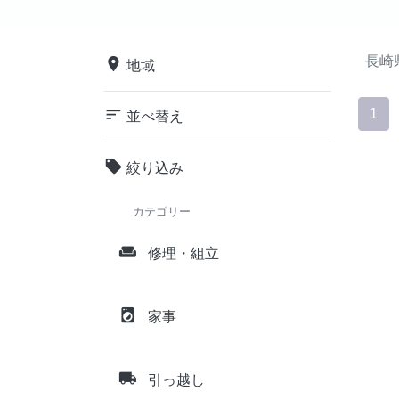
長崎
place
地域
sort
1
並べ替え
local_offer
絞り込み
カテゴリー
weekend
修理・組立
local_laundry_service
家事
local_shipping
引っ越し