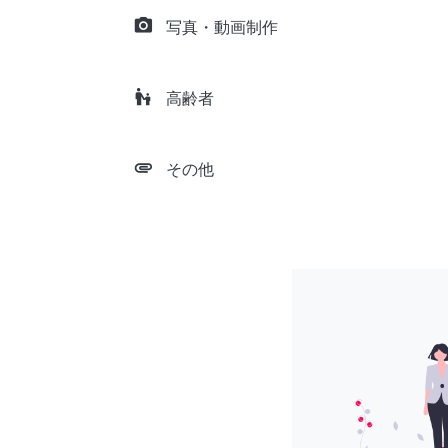
camera_alt
写真・動画制作
escalator_warning
高齢者
attachment
その他