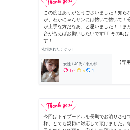
この度はありがとうございました！知ら
が、わかにゃんサンには懐いて懐いて！
が上手な方だなあ、と思いました！！ま
合が合えばお願いしたいです🙇‍♂️ その
す！
依頼されたチケット
【専用
女性
/
40代
/
東京都
sentiment_satisfied
sentiment_neutral
sentiment_dissatisfied
172
5
1
今回はトイプードルを長期でお泊りさせ
様、とても親切に対応して頂けました。