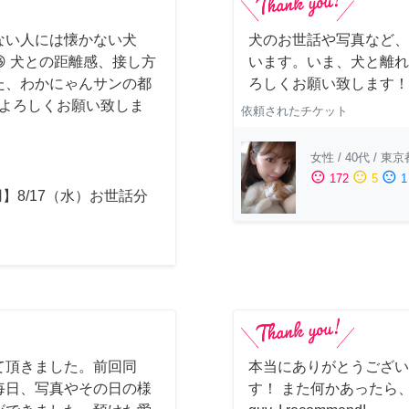
ない人には懐かない犬
犬のお世話や写真など、
 犬との距離感、接し方
います。いま、犬と離れ
た、わかにゃんサンの都
ろしくお願い致します！🙇‍
時はよろしくお願い致しま
依頼されたチケット
女性
/
40代
/
東京
sentiment_satisfied
sentiment_neutral
sentiment_dissatisfied
172
5
1
】8/17（水）お世話分
て頂きました。前回同
本当にありがとうござい
毎日、写真やその日の様
す！ また何かあったら、ぜ