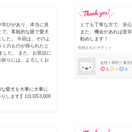
や学びがあり、本当に良
とても丁寧な方で、安心
とで、客観的な眼で愛犬
また、機会があれば是非
した。 今回は、そのよ
勧めします！
多くのものが得られたと
依頼されたチケット
ました。 また、お世話に
の折りには、よろしくお
女性
/
40代
/
東京
sentiment_satisfied
sentiment_neutral
sentiment_dissatisfied
5
0
0
切な愛犬を大事に大事に
りします】1日1匹3,000