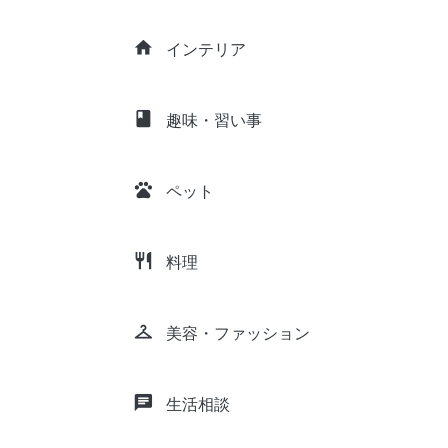
home
インテリア
class
趣味・習い事
pets
ペット
restaurant
料理
checkroom
美容・ファッション
chat
生活相談