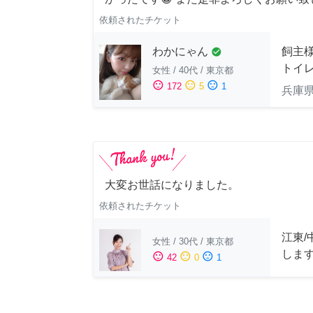
依頼されたチケット
わかにゃん
飼主
check_circle
トイ
女性
/
40代
/
東京都
sentiment_satisfied
sentiment_neutral
sentiment_dissatisfied
172
5
1
兵庫
大変お世話になりました。
依頼されたチケット
江東/
女性
/
30代
/
東京都
します
sentiment_satisfied
sentiment_neutral
sentiment_dissatisfied
42
0
1