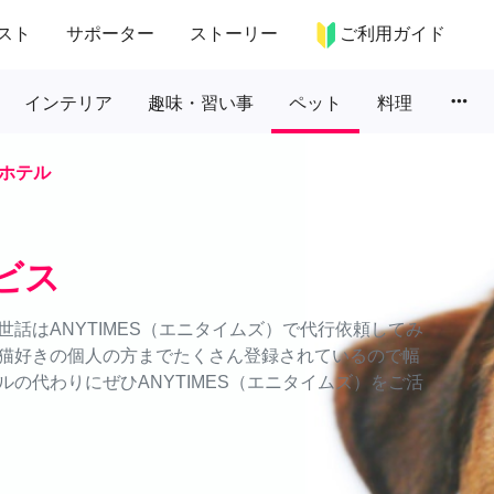
スト
サポーター
ストーリー
ご利用ガイド
more_horiz
インテリア
趣味・習い事
ペット
料理
ホテル
ビス
話はANYTIMES（エニタイムズ）で代行依頼してみ
猫好きの個人の方までたくさん登録されているので幅
の代わりにぜひANYTIMES（エニタイムズ）をご活