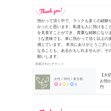
預かって頂く中で、ラックも多くの経験
かったと思います。私達も人に預けるこ
を見直すことができ、貴重な経験になりま
うな意味でも、単に預かって頂く以上の
感じています。 本当にありがとうござい
なることも、あるかもしれませんが、そ
願いします。
依頼されたチケット
【大
女性
/
30代
/
東京都
お預か
sentiment_satisfied
sentiment_neutral
sentiment_dissatisfied
3
0
0
円