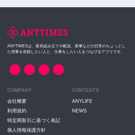
ANYTIMESは、家具組み立てや配送、家事などの日常のちょっとし
た用事を依頼したい人と、仕事をしたい人をつなげるアプリです。
COMPANY
CONTENTS
会社概要
ANYLIFE
利用規約
NEWS
特定商取引に基づく表記
個人情報保護方針