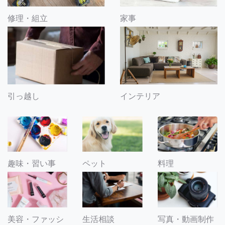
修理・組立
家事
引っ越し
インテリア
趣味・習い事
ペット
料理
美容・ファッシ
生活相談
写真・動画制作