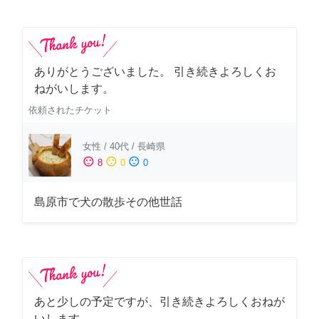
ありがとうございました。 引き続きよろしくお
ねがいします。
依頼されたチケット
女性
/
40代
/
長崎県
sentiment_satisfied
sentiment_neutral
sentiment_dissatisfied
8
0
0
島原市で犬の散歩その他世話
あと少しの予定ですが、引き続きよろしくおねが
いします。