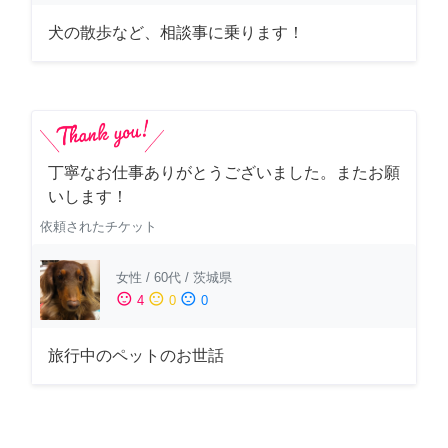
犬の散歩など、相談事に乗ります！
丁寧なお仕事ありがとうございました。またお願
いします！
依頼されたチケット
女性
/
60代
/
茨城県
sentiment_satisfied
sentiment_neutral
sentiment_dissatisfied
4
0
0
旅行中のペットのお世話