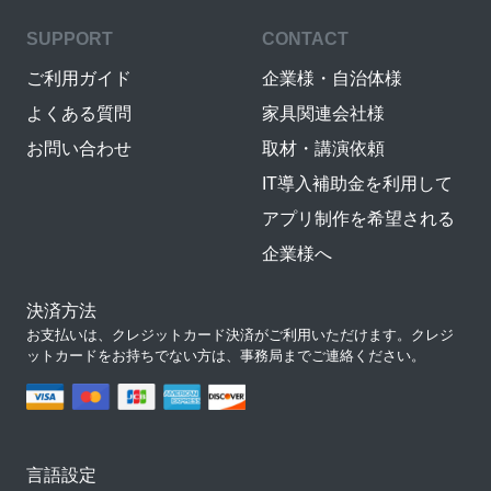
SUPPORT
CONTACT
ご利用ガイド
企業様・自治体様
よくある質問
家具関連会社様
お問い合わせ
取材・講演依頼
IT導入補助金を利用して
アプリ制作を希望される
企業様へ
決済方法
お支払いは、クレジットカード決済がご利用いただけます。クレジ
ットカードをお持ちでない方は、事務局までご連絡ください。
言語設定