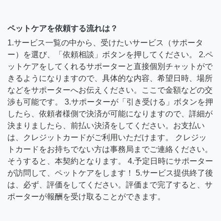
ペットケアを依頼する流れは？
1.サービス一覧の中から、受けたいサービス（サポータ
ー）を選び、「依頼相談」ボタンを押してください。 2.ペ
ットケアをしてくれるサポーターと直接個別チャットがで
きるようになりますので、具体的な内容、希望日時、場所
などをサポーターへお伝えください。ここで金額などの交
渉も可能です。 3.サポーターが「引き受ける」ボタンを押
したら、依頼者様側で決済が可能になりますので、詳細が
決まりましたら、前払い決済をしてください。お支払い
は、クレジットカードがご利用いただけます。 クレジッ
トカードをお持ちでない方は事務局までご連絡ください。
そうすると、本契約となります。 4.予定日時にサポーター
が訪問して、ペットケアをします！ 5.サービス提供終了後
は、必ず、評価をしてください。評価まで完了すると、サ
ポーターが報酬を受け取ることができます。