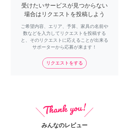
受けたいサービスが見つからない
場合はリクエストを投稿しよう
ご希望内容、エリア、予算、家具の名前や
数などを入力してリクエストを投稿する
と、そのリクエストに応えることが出来る
サポーターから応募が来ます！
リクエストをする
みんなのレビュー