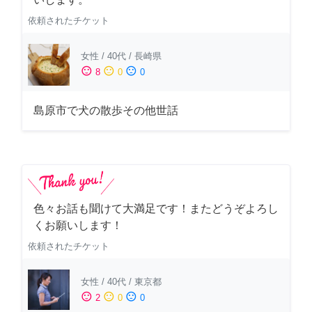
依頼されたチケット
女性
/
40代
/
長崎県
sentiment_satisfied
sentiment_neutral
sentiment_dissatisfied
8
0
0
島原市で犬の散歩その他世話
色々お話も聞けて大満足です！またどうぞよろし
くお願いします！
依頼されたチケット
女性
/
40代
/
東京都
sentiment_satisfied
sentiment_neutral
sentiment_dissatisfied
2
0
0