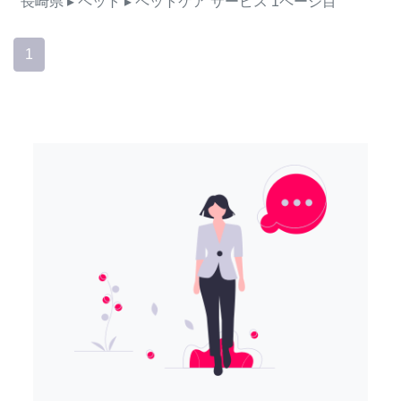
長崎県
▸ ペット
▸ ペットケア
サービス
1ページ目
1