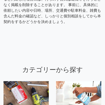
なく掲載を削除することがあります。 事前に、具体的に
依頼したい内容や日時、場所、交通費や駐車料金、雑費も
含んだ料金の確認など、しっかりと個別相談をしてから本
契約をするかどうかを決めましょう。
カテゴリーから探す