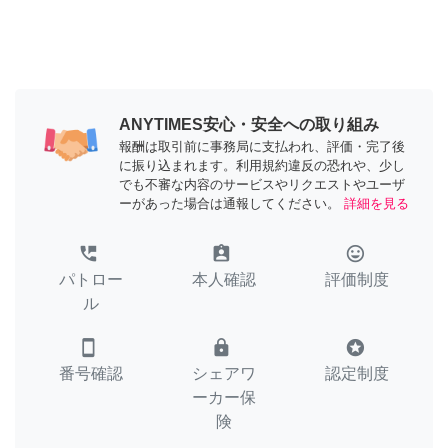
ANYTIMES安心・安全への取り組み
報酬は取引前に事務局に支払われ、評価・完了後
に振り込まれます。利用規約違反の恐れや、少し
でも不審な内容のサービスやリクエストやユーザ
ーがあった場合は通報してください。
詳細を見る
perm_phone_msg
assignment_ind
tag_faces
パトロー
本人確認
評価制度
ル
smartphone
lock
stars
番号確認
シェアワ
認定制度
ーカー保
険