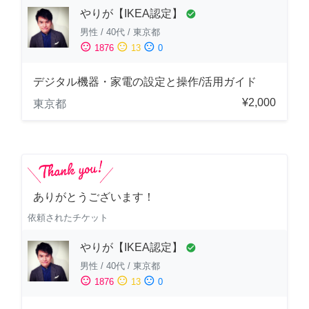
やりが【IKEA認定】
check_circle
男性
/
40代
/
東京都
sentiment_satisfied
sentiment_neutral
sentiment_dissatisfied
1876
13
0
デジタル機器・家電の設定と操作/活用ガイド
¥2,000
東京都
ありがとうございます！
依頼されたチケット
やりが【IKEA認定】
check_circle
男性
/
40代
/
東京都
sentiment_satisfied
sentiment_neutral
sentiment_dissatisfied
1876
13
0