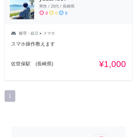
男性
/
20代
/
長崎県
sentiment_satisfied
sentiment_neutral
sentiment_dissatisfied
0
0
0
weekend
修理・組立
▸ スマホ
スマホ操作教えます
¥1,000
佐世保駅 (長崎県)
1