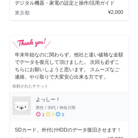
デジタル機器・家電の設定と操作/活用ガイド
¥2,000
東京都
年末年始なのに関わらず、他社と違い破格な金額
でデータを復元して頂けました。 次回も必ずこ
ちらにお願いしようと思います。 スムーズなご
連絡、やり取りで大変安心出来る方です。
依頼されたチケット
よっしー！
男性
/
30代
/
神奈川県
sentiment_satisfied
sentiment_neutral
sentiment_dissatisfied
1
0
0
SDカード、外付けHDDのデータ復旧させます！