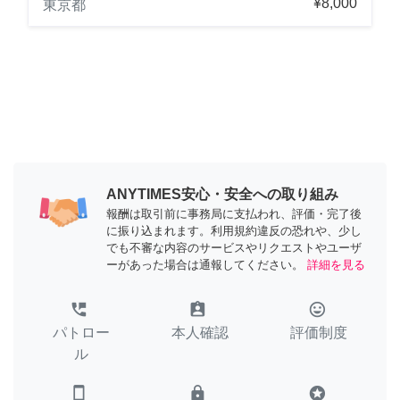
¥8,000
東京都
ANYTIMES安心・安全への取り組み
報酬は取引前に事務局に支払われ、評価・完了後
に振り込まれます。利用規約違反の恐れや、少し
でも不審な内容のサービスやリクエストやユーザ
ーがあった場合は通報してください。
詳細を見る
perm_phone_msg
assignment_ind
tag_faces
パトロー
本人確認
評価制度
ル
smartphone
lock
stars