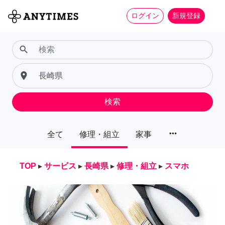
ログイン
新規登録
search
place
検索
more_horiz
全て
修理・組立
家事
TOP
▸
サービス
▸
長崎県
▸
修理・組立
▸
スマホ