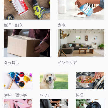
修理・組立
家事
引っ越し
インテリア
趣味・習い事
ペット
料理