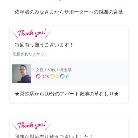
依頼者のみなさまからサポーターへの感謝の言葉
毎回有り難うございます！
依頼されたチケット
女性
/
50代
/
埼玉県
sentiment_satisfied
sentiment_neutral
sentiment_dissatisfied
123
4
0
★巣鴨駅から10分のアパート敷地の草むしり★
迅速な対応有り難うございました！