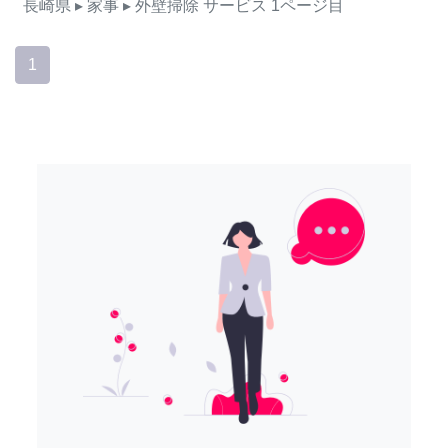
長崎県
▸ 家事
▸ 外壁掃除
サービス
1ページ目
1