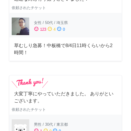
依頼されたチケット
女性
/
50代
/
埼玉県
sentiment_satisfied
sentiment_neutral
sentiment_dissatisfied
123
4
0
草むしり急募！中板橋で8/4日11時くらいから2
時間！
大変丁寧にやっていただきました。 ありがとい
ございます。
依頼されたチケット
男性
/
30代
/
東京都
sentiment_satisfied
sentiment_neutral
sentiment_dissatisfied