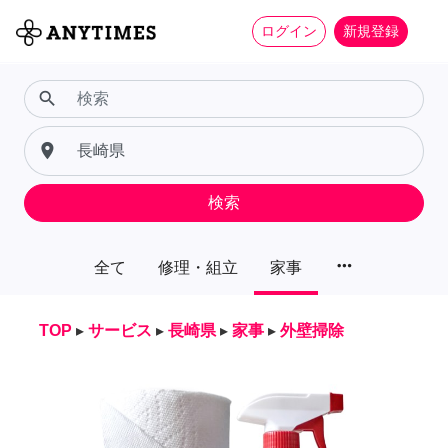
ログイン
新規登録
search
place
検索
more_horiz
全て
修理・組立
家事
TOP
▸
サービス
▸
長崎県
▸
家事
▸
外壁掃除