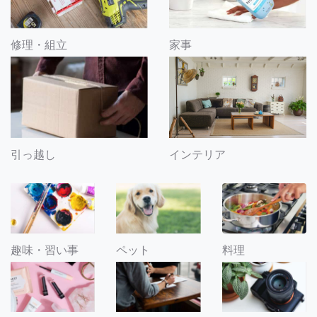
修理・組立
家事
引っ越し
インテリア
趣味・習い事
ペット
料理