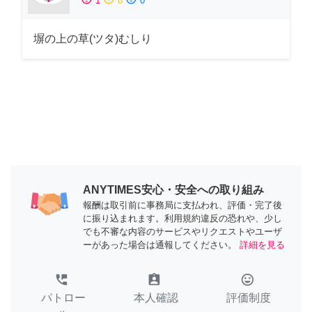
1
0
0
塀の上の草(ツタ)むしり
ANYTIMES安心・安全への取り組み
報酬は取引前に事務局に支払われ、評価・完了後
に振り込まれます。利用規約違反の恐れや、少し
でも不審な内容のサービスやリクエストやユーザ
ーがあった場合は通報してください。
詳細を見る
perm_phone_msg
assignment_ind
tag_faces
パトロー
本人確認
評価制度