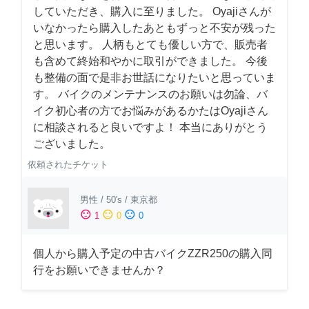
していただき、購入に至りました。 Oyajiさんが
いなかったら購入したあともずっと不安が残った
と思います。 人柄もとても優しい方で、販売者
も含めて終始和やかに取引ができました。 今後
も整備の面で是非お世話になりたいと思っていま
す。 バイクのメンテナンスのお願いは勿論、バ
イク初心者の方でお悩みがあるかたはOyajiさん
に相談されると良いですよ！ 本当にありがとう
ございました。
依頼されたチケット
男性
/
50's
/
東京都
sentiment_satisfied
sentiment_neutral
sentiment_dissatisfied
1
0
0
個人から購入予定の中古バイクZZR250の購入同
行をお願いできませんか？