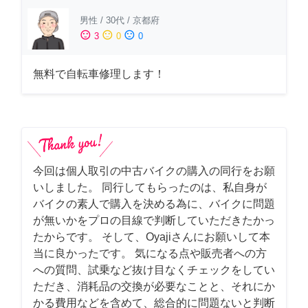
男性
/
30代
/
京都府
sentiment_satisfied
sentiment_neutral
sentiment_dissatisfied
3
0
0
無料で自転車修理します！
今回は個人取引の中古バイクの購入の同行をお願
いしました。 同行してもらったのは、私自身が
バイクの素人で購入を決める為に、バイクに問題
が無いかをプロの目線で判断していただきたかっ
たからです。 そして、Oyajiさんにお願いして本
当に良かったです。 気になる点や販売者への方
への質問、試乗など抜け目なくチェックをしてい
ただき、消耗品の交換が必要なことと、それにか
かる費用などを含めて、総合的に問題ないと判断