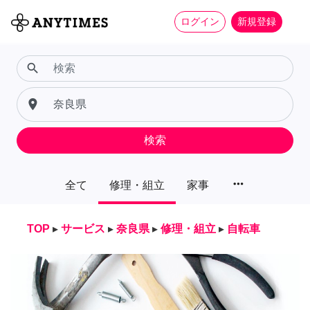
ログイン
新規登録
search
place
検索
more_horiz
全て
修理・組立
家事
TOP
▸
サービス
▸
奈良県
▸
修理・組立
▸
自転車