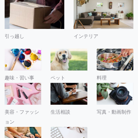
引っ越し
インテリア
趣味・習い事
ペット
料理
美容・ファッシ
生活相談
写真・動画制作
ョン