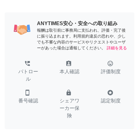
ANYTIMES安心・安全への取り組み
報酬は取引前に事務局に支払われ、評価・完了後
に振り込まれます。利用規約違反の恐れや、少し
でも不審な内容のサービスやリクエストやユーザ
ーがあった場合は通報してください。
詳細を見る
perm_phone_msg
assignment_ind
tag_faces
パトロー
本人確認
評価制度
ル
smartphone
lock
stars
番号確認
シェアワ
認定制度
ーカー保
険