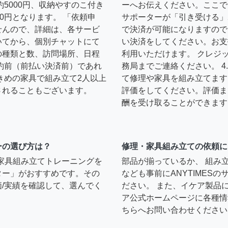
約5000円、収納やすのこ付き
ーへお伝えください。ここで
0円となります。 「依頼申
サポーターが「引き受ける」
せんので、詳細は、各サービ
で決済が可能になりますので
いてから、個別チャットにて
い決済をしてください。お支
の種類と数、訪問場所、日程
利用いただけます。 クレジ
約前（前払い決済前）であれ
務局までご連絡ください。 
きめの家具で組み立て2人以上
て修理や家具を組み立てます
されることもございます。
評価をしてください。評価ま
酬を受け取ることができます
ーの選び方は？
修理・家具組み立ての依頼に
）家具組み立てトレーニングを
部品が揃っているか、 組み
ター」がおすすめです。その
なども事前にANYTIMES
/実績を確認して、選んでく
ださい。 また、イケア製品
ア公式ホームページに各種情
ちらへお問い合わせください