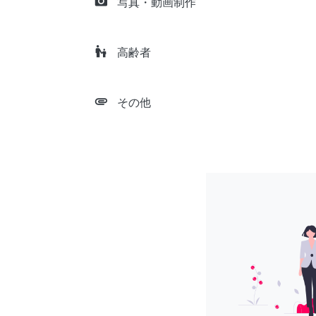
camera_alt
写真・動画制作
escalator_warning
高齢者
attachment
その他