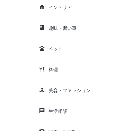
home
インテリア
class
趣味・習い事
pets
ペット
restaurant
料理
checkroom
美容・ファッション
chat
生活相談