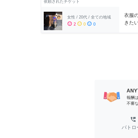
依頼されたチケット
衣服
女性
/
20代
/
全ての地域
きた
sentiment_satisfied
sentiment_neutral
sentiment_dissatisfied
2
0
0
AN
報酬
不審
perm_phone_msg
パトロ