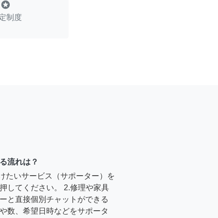
stars
定制度
る流れは？
受けたいサービス（サポーター）を
押してください。 2.修理や家具
ーと直接個別チャットができる
や数、希望日時などをサポータ