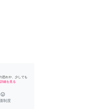
の恐れや、少しでも
詳細を見る
tag_faces
価制度