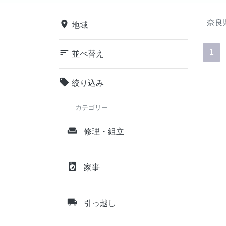
奈良
place
地域
sort
1
並べ替え
local_offer
絞り込み
カテゴリー
weekend
修理・組立
local_laundry_service
家事
local_shipping
引っ越し