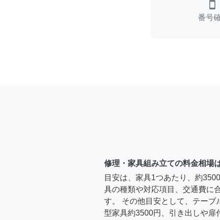
smartphone
番号
修理・家具組み立ての料金相場
目安は、家具1つあたり、約35
具の種類や対応項目、交通費に
す。 その他目安として、テーブ
型家具約3500円、引き出しや