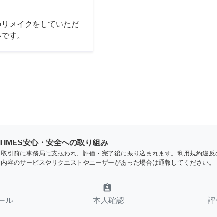
のリメイクをしていただ
いです。
YTIMES安心・安全への取り組み
は取引前に事務局に支払われ、評価・完了後に振り込まれます。利用規約違反
な内容のサービスやリクエストやユーザーがあった場合は通報してください。
assignment_ind
ール
本人確認
評