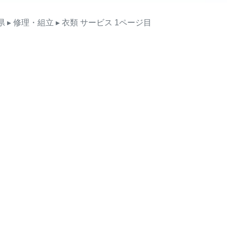
県
▸ 修理・組立
▸ 衣類
サービス
1ページ目