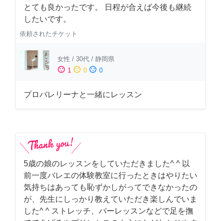
とても良かったです。 日程が合えば今後も継続
したいです。
依頼されたチケット
女性
/
30代
/
静岡県
sentiment_satisfied
sentiment_neutral
sentiment_dissatisfied
1
0
0
プロバレリーナと一緒にレッスン
5歳の娘のレッスンをしていただきました^ ^ 以
前一度バレエの体験教室に行ったときはやりたい
気持ちはあっても恥ずかしがってできなかったの
が、先生にしっかり教えていただき楽しんでいま
した^ ^ ストレッチ、バーレッスンなどで足を撫