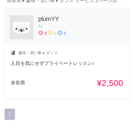
奈良県
▸ 趣味・習い事
▸ ダンス
サービス
1ページ目
plumYY
/
/
sentiment_satisfied
sentiment_neutral
sentiment_dissatisfied
0
0
0
class
趣味・習い事
▸ ダンス
人目を気にせずプライベートレッスン♪
¥2,500
奈良県
1