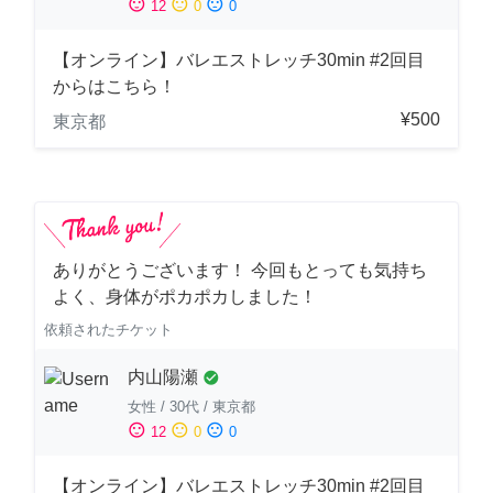
sentiment_satisfied
sentiment_neutral
sentiment_dissatisfied
12
0
0
【オンライン】バレエストレッチ30min #2回目
からはこちら！
¥500
東京都
ありがとうございます！ 今回もとっても気持ち
よく、身体がポカポカしました！
依頼されたチケット
内山陽瀬
check_circle
女性
/
30代
/
東京都
sentiment_satisfied
sentiment_neutral
sentiment_dissatisfied
12
0
0
【オンライン】バレエストレッチ30min #2回目