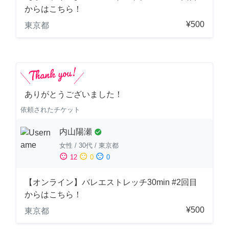
からはこちら！
¥500
東京都
ありがとうございました！
依頼されたチケット
内山陽瀬
check_circle
女性
/
30代
/
東京都
sentiment_satisfied
sentiment_neutral
sentiment_dissatisfied
12
0
0
【オンライン】バレエストレッチ30min #2回目
からはこちら！
¥500
東京都