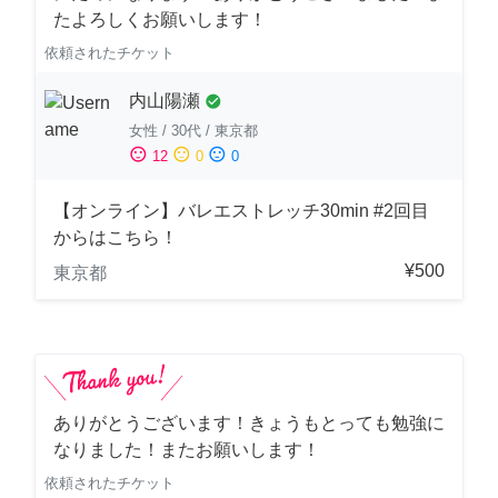
たよろしくお願いします！
依頼されたチケット
内山陽瀬
check_circle
女性
/
30代
/
東京都
sentiment_satisfied
sentiment_neutral
sentiment_dissatisfied
12
0
0
【オンライン】バレエストレッチ30min #2回目
からはこちら！
¥500
東京都
ありがとうございます！きょうもとっても勉強に
なりました！またお願いします！
依頼されたチケット