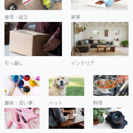
修理・組立
家事
引っ越し
インテリア
趣味・習い事
ペット
料理