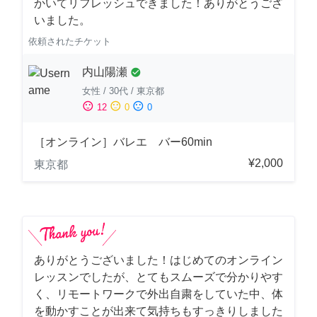
かいてリフレッシュできました！ありがとうござ
いました。
依頼されたチケット
内山陽瀬
check_circle
女性
/
30代
/
東京都
sentiment_satisfied
sentiment_neutral
sentiment_dissatisfied
12
0
0
［オンライン］バレエ バー60min
¥2,000
東京都
ありがとうございました！はじめてのオンライン
レッスンでしたが、とてもスムーズで分かりやす
く、リモートワークで外出自粛をしていた中、体
を動かすことが出来て気持ちもすっきりしました