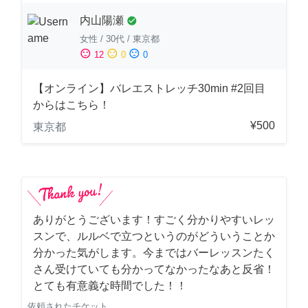
内山陽瀬
check_circle
女性
/
30代
/
東京都
sentiment_satisfied
sentiment_neutral
sentiment_dissatisfied
12
0
0
【オンライン】バレエストレッチ30min #2回目
からはこちら！
¥500
東京都
ありがとうございます！すごく分かりやすいレッ
スンで、ルルベで立つというのがどういうことか
分かった気がします。今まではバーレッスンたく
さん受けていても分かってなかったなあと反省！
とても有意義な時間でした！！
依頼されたチケット