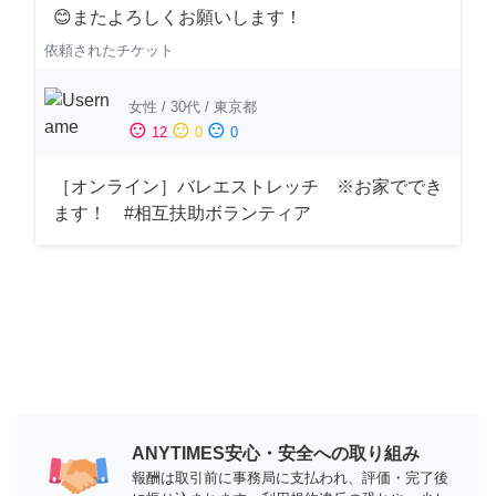
😊またよろしくお願いします！
依頼されたチケット
女性
/
30代
/
東京都
sentiment_satisfied
sentiment_neutral
sentiment_dissatisfied
12
0
0
［オンライン］バレエストレッチ ※お家ででき
ます！ #相互扶助ボランティア
ANYTIMES安心・安全への取り組み
報酬は取引前に事務局に支払われ、評価・完了後