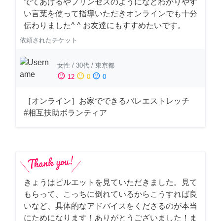
でてあげるやプリンセスのようになどわかりやす
い言葉を使って指導いただきオンラインでも十分
伝わりました^ ^ お友達にもすすめたいです。
依頼されたチケット
女性
/
30代
/
東京都
sentiment_satisfied
sentiment_neutral
sentiment_dissatisfied
12
0
0
［オンライン］お家でできるバレエストレッチ
#相互扶助ボランティア
きょうはピルエットを見ていただきました。見て
もらって、こっちに倒れているからこうすれば良
いなど、具体的なアドバイスをくださるのが本当
にためになります！ありがとうございました！ま