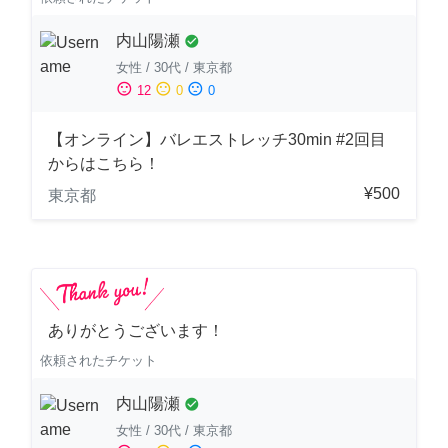
内山陽瀬
check_circle
女性
/
30代
/
東京都
sentiment_satisfied
sentiment_neutral
sentiment_dissatisfied
12
0
0
【オンライン】バレエストレッチ30min #2回目
からはこちら！
¥500
東京都
ありがとうございます！
依頼されたチケット
内山陽瀬
check_circle
女性
/
30代
/
東京都