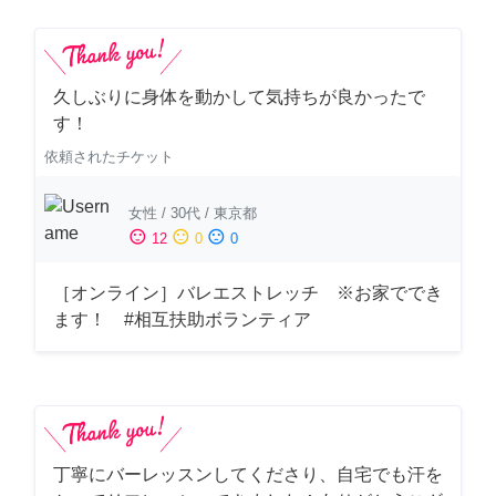
久しぶりに身体を動かして気持ちが良かったで
す！
依頼されたチケット
女性
/
30代
/
東京都
sentiment_satisfied
sentiment_neutral
sentiment_dissatisfied
12
0
0
［オンライン］バレエストレッチ ※お家ででき
ます！ #相互扶助ボランティア
丁寧にバーレッスンしてくださり、自宅でも汗を