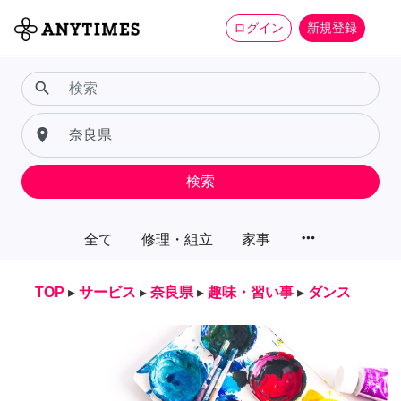
ログイン
新規登録
search
place
検索
more_horiz
全て
修理・組立
家事
TOP
▸
サービス
▸
奈良県
▸
趣味・習い事
▸
ダンス