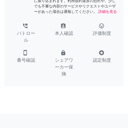
に振り込まれます。利用規約違反の恐れや、少し
でも不審な内容のサービスやリクエストやユーザ
ーがあった場合は通報してください。
詳細を見る
perm_phone_msg
assignment_ind
tag_faces
パトロー
本人確認
評価制度
ル
smartphone
lock
stars
番号確認
シェアワ
認定制度
ーカー保
険