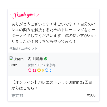
ありがとうございます！すごいです！！自分のバ
レエの悩みを解決するためのトレーニングをオー
ダーメイドしてくださいます！体の使い方がわか
りましたか！おうちでもやってみる！
依頼されたチケット
内山陽瀬
check_circle
女性
/
30代
/
東京都
sentiment_satisfied
sentiment_neutral
sentiment_dissatisfied
12
0
0
【オンライン】バレエストレッチ30min #2回目
からはこちら！
¥500
東京都