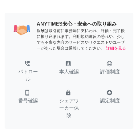
ANYTIMES安心・安全への取り組み
報酬は取引前に事務局に支払われ、評価・完了後
に振り込まれます。利用規約違反の恐れや、少し
でも不審な内容のサービスやリクエストやユーザ
ーがあった場合は通報してください。
詳細を見る
perm_phone_msg
assignment_ind
tag_faces
パトロー
本人確認
評価制度
ル
smartphone
lock
stars
番号確認
シェアワ
認定制度
ーカー保
険