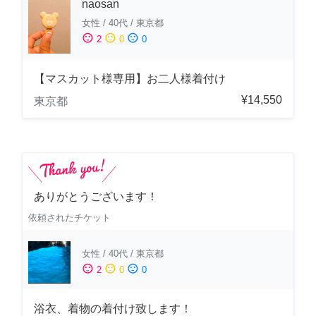
naosan
女性
/
40代
/
東京都
sentiment_satisfied
sentiment_neutral
sentiment_dissatisfied
2
0
0
【マスカット様専用】お二人様着付け
¥14,550
東京都
ありがとうございます！
依頼されたチケット
女性
/
40代
/
東京都
sentiment_satisfied
sentiment_neutral
sentiment_dissatisfied
2
0
0
浴衣、着物の着付け致します！