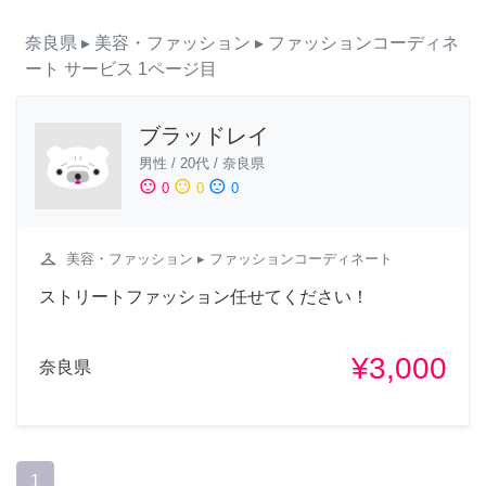
奈良県
▸ 美容・ファッション
▸ ファッションコーディネ
ート
サービス
1ページ目
ブラッドレイ
男性
/
20代
/
奈良県
sentiment_satisfied
sentiment_neutral
sentiment_dissatisfied
0
0
0
checkroom
美容・ファッション
▸ ファッションコーディネート
ストリートファッション任せてください！
¥3,000
奈良県
1