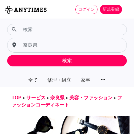
ログイン
新規登録
search
place
検索
more_horiz
全て
修理・組立
家事
TOP
▸
サービス
▸
奈良県
▸
美容・ファッション
▸
フ
ァッションコーディネート