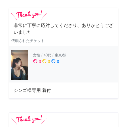
非常に丁寧に応対してくださり、ありがとうござ
いました！
依頼されたチケット
女性
/
40代
/
東京都
sentiment_satisfied
sentiment_neutral
sentiment_dissatisfied
3
0
0
シンゴ様専用 着付