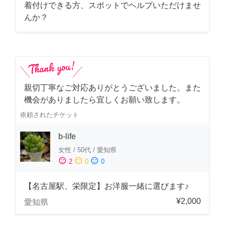
着付けできる方、スポットでヘルプいただけませ
んか？
親切丁寧なご対応ありがとうございました。また
機会がありましたら宜しくお願い致します。
依頼されたチケット
b-life
女性
/
50代
/
愛知県
sentiment_satisfied
sentiment_neutral
sentiment_dissatisfied
2
0
0
【名古屋駅、栄限定】お洋服一緒に選びます♪
¥2,000
愛知県