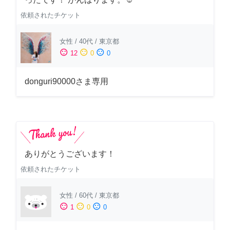
依頼されたチケット
女性
/
40代
/
東京都
sentiment_satisfied
sentiment_neutral
sentiment_dissatisfied
12
0
0
donguri90000さま専用
ありがとうございます！
依頼されたチケット
女性
/
60代
/
東京都
sentiment_satisfied
sentiment_neutral
sentiment_dissatisfied
1
0
0