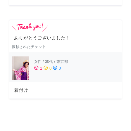
ありがとうございました！
依頼されたチケット
女性
/
30代
/
東京都
sentiment_satisfied
sentiment_neutral
sentiment_dissatisfied
1
0
0
着付け