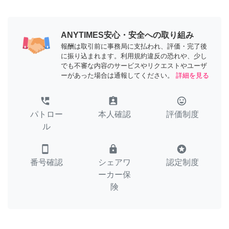
ANYTIMES安心・安全への取り組み
報酬は取引前に事務局に支払われ、評価・完了後
に振り込まれます。利用規約違反の恐れや、少し
でも不審な内容のサービスやリクエストやユーザ
ーがあった場合は通報してください。
詳細を見る
perm_phone_msg
assignment_ind
tag_faces
パトロー
本人確認
評価制度
ル
smartphone
lock
stars
番号確認
シェアワ
認定制度
ーカー保
険