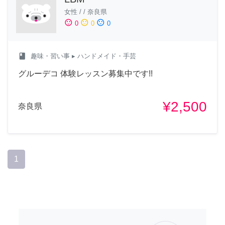
女性
/
/
奈良県
sentiment_satisfied
sentiment_neutral
sentiment_dissatisfied
0
0
0
class
趣味・習い事
▸ ハンドメイド・手芸
グルーデコ 体験レッスン募集中です!!
¥2,500
奈良県
1