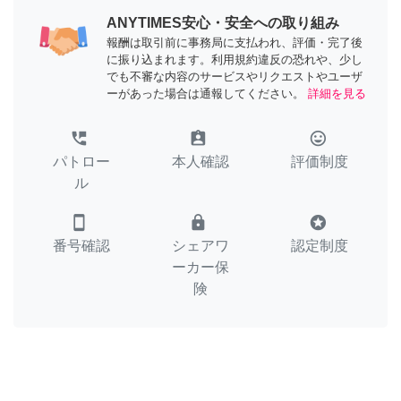
ANYTIMES安心・安全への取り組み
報酬は取引前に事務局に支払われ、評価・完了後
に振り込まれます。利用規約違反の恐れや、少し
でも不審な内容のサービスやリクエストやユーザ
ーがあった場合は通報してください。
詳細を見る
perm_phone_msg
assignment_ind
tag_faces
パトロー
本人確認
評価制度
ル
smartphone
lock
stars
番号確認
シェアワ
認定制度
ーカー保
険