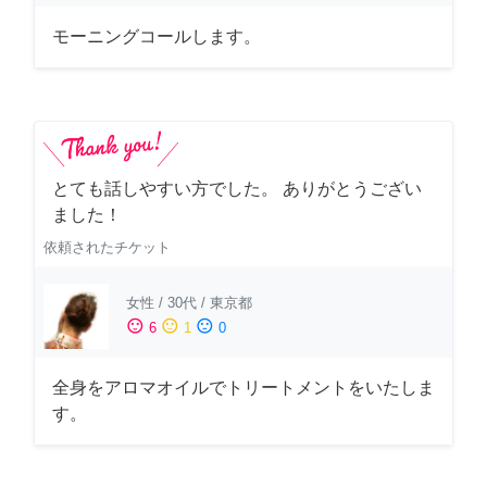
モーニングコールします。
とても話しやすい方でした。 ありがとうござい
ました！
依頼されたチケット
女性
/
30代
/
東京都
sentiment_satisfied
sentiment_neutral
sentiment_dissatisfied
6
1
0
全身をアロマオイルでトリートメントをいたしま
す。