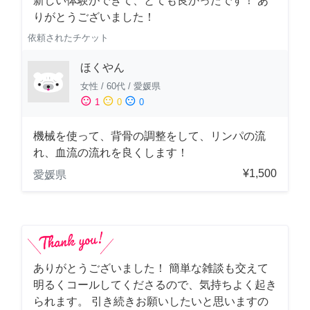
新しい体験ができて、とても良かったです！ あ
りがとうございました！
依頼されたチケット
ほくやん
女性
/
60代
/
愛媛県
sentiment_satisfied
sentiment_neutral
sentiment_dissatisfied
1
0
0
機械を使って、背骨の調整をして、リンパの流
れ、血流の流れを良くします！
¥1,500
愛媛県
ありがとうございました！ 簡単な雑談も交えて
明るくコールしてくださるので、気持ちよく起き
られます。 引き続きお願いしたいと思いますの