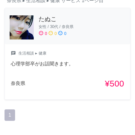
奈良県
▸ 生活相談
▸ 健康
サービス
1ページ目
たぬこ
女性
/
30代
/
奈良県
sentiment_satisfied
sentiment_neutral
sentiment_dissatisfied
0
0
0
chat
生活相談
▸ 健康
心理学部卒がお話聞きます。
¥500
奈良県
1