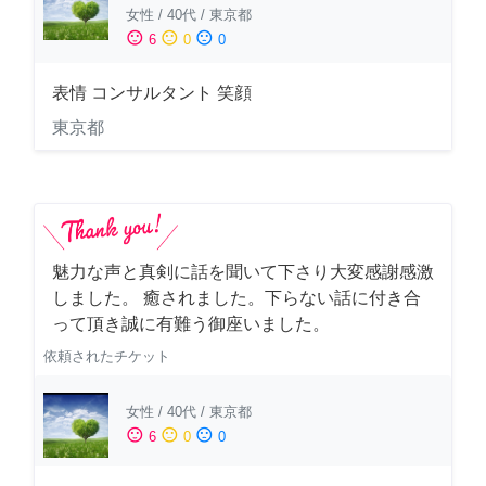
女性
/
40代
/
東京都
sentiment_satisfied
sentiment_neutral
sentiment_dissatisfied
6
0
0
表情 コンサルタント 笑顔
東京都
魅力な声と真剣に話を聞いて下さり大変感謝感激
しました。 癒されました。下らない話に付き合
って頂き誠に有難う御座いました。
依頼されたチケット
女性
/
40代
/
東京都
sentiment_satisfied
sentiment_neutral
sentiment_dissatisfied
6
0
0