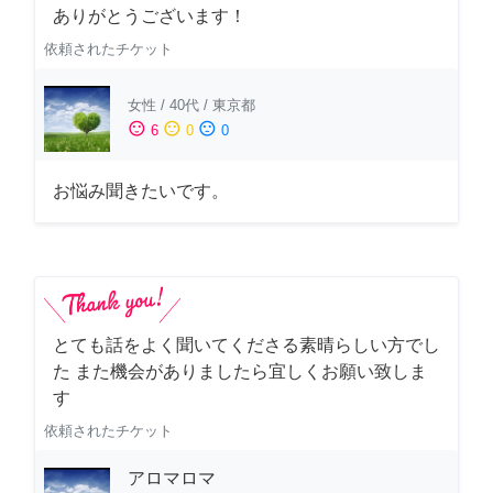
ありがとうございます！
依頼されたチケット
女性
/
40代
/
東京都
sentiment_satisfied
sentiment_neutral
sentiment_dissatisfied
6
0
0
お悩み聞きたいです。
とても話をよく聞いてくださる素晴らしい方でし
た また機会がありましたら宜しくお願い致しま
す
依頼されたチケット
アロマロマ