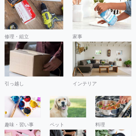
修理・組立
家事
引っ越し
インテリア
趣味・習い事
ペット
料理