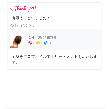
有難うございました！
依頼されたチケット
女性
/
30代
/
東京都
sentiment_satisfied
sentiment_neutral
sentiment_dissatisfied
6
1
0
全身をアロマオイルでトリートメントをいたしま
す。