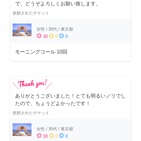
で、どうぞよろしくお願い致します。
依頼されたチケット
女性
/
30代
/
東京都
sentiment_satisfied
sentiment_neutral
sentiment_dissatisfied
10
0
0
モーニングコール 10回
ありがとうございました！とても明るいノリでし
たので、ちょうどよかったです！
依頼されたチケット
女性
/
30代
/
東京都
sentiment_satisfied
sentiment_neutral
sentiment_dissatisfied
10
0
0