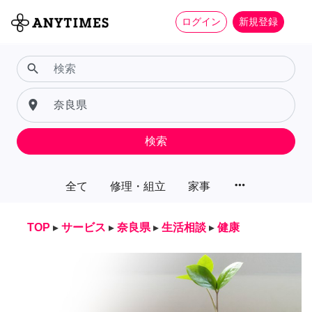
ログイン
新規登録
search
place
検索
more_horiz
全て
修理・組立
家事
TOP
▸
サービス
▸
奈良県
▸
生活相談
▸
健康