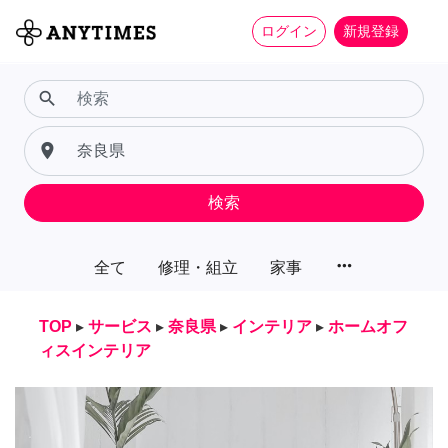
ログイン
新規登録
search
place
検索
more_horiz
全て
修理・組立
家事
TOP
▸
サービス
▸
奈良県
▸
インテリア
▸
ホームオフ
ィスインテリア