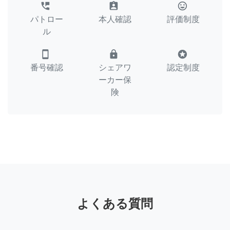
perm_phone_msg
assignment_ind
tag_faces
パトロー
本人確認
評価制度
ル
smartphone
lock
stars
番号確認
シェアワ
認定制度
ーカー保
険
よくある質問