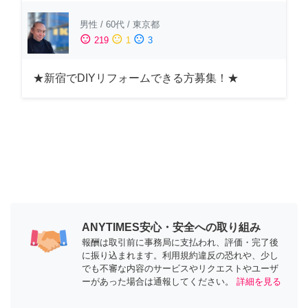
男性
/
60代
/
東京都
sentiment_satisfied
sentiment_neutral
sentiment_dissatisfied
219
1
3
★新宿でDIYリフォームできる方募集！★
ANYTIMES安心・安全への取り組み
報酬は取引前に事務局に支払われ、評価・完了後
に振り込まれます。利用規約違反の恐れや、少し
でも不審な内容のサービスやリクエストやユーザ
ーがあった場合は通報してください。
詳細を見る