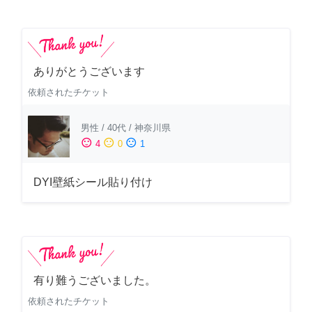
ありがとうございます
依頼されたチケット
男性
/
40代
/
神奈川県
sentiment_satisfied
sentiment_neutral
sentiment_dissatisfied
4
0
1
DYI壁紙シール貼り付け
有り難うございました。
依頼されたチケット