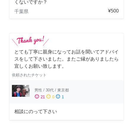
くないですか？
¥500
千葉県
とても丁寧に親身になってお話を聞いてアドバイ
スをして下さいました。またご縁がありましたら
宜しくお願い致します。
依頼されたチケット
男性
/
30代
/
東京都
sentiment_satisfied
sentiment_neutral
sentiment_dissatisfied
21
0
1
相談にのって下さい