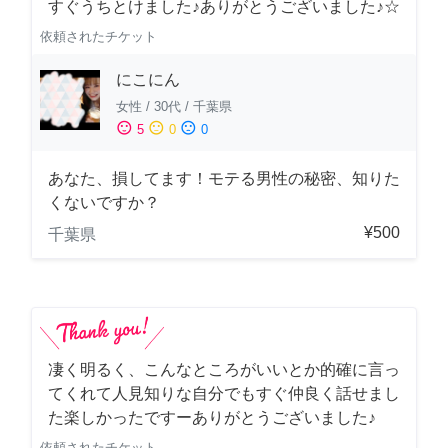
すぐうちとけました♪ありがとうございました♪☆
依頼されたチケット
にこにん
女性
/
30代
/
千葉県
sentiment_satisfied
sentiment_neutral
sentiment_dissatisfied
5
0
0
あなた、損してます！モテる男性の秘密、知りた
くないですか？
¥500
千葉県
凄く明るく、こんなところがいいとか的確に言っ
てくれて人見知りな自分でもすぐ仲良く話せまし
た楽しかったですーありがとうございました♪
依頼されたチケット