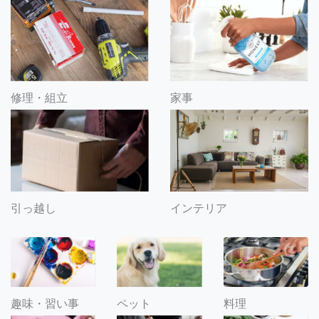
修理・組立
家事
引っ越し
インテリア
趣味・習い事
ペット
料理