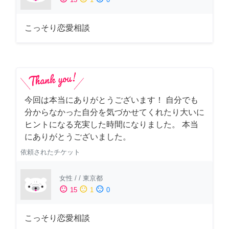
こっそり恋愛相談
今回は本当にありがとうございます！ 自分でも
分からなかった自分を気づかせてくれたり大いに
ヒントになる充実した時間になりました。 本当
にありがとうございました。
依頼されたチケット
女性
/
/
東京都
sentiment_satisfied
sentiment_neutral
sentiment_dissatisfied
15
1
0
こっそり恋愛相談