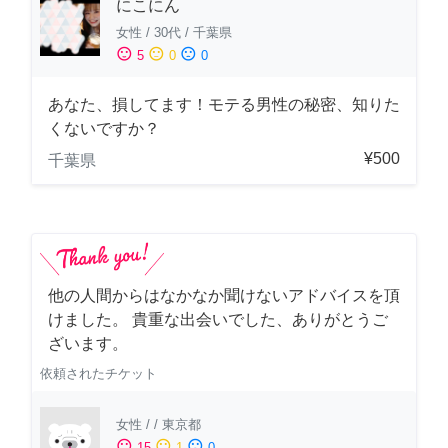
にこにん
女性
/
30代
/
千葉県
sentiment_satisfied
sentiment_neutral
sentiment_dissatisfied
5
0
0
あなた、損してます！モテる男性の秘密、知りた
くないですか？
¥500
千葉県
他の人間からはなかなか聞けないアドバイスを頂
けました。 貴重な出会いでした、ありがとうご
ざいます。
依頼されたチケット
女性
/
/
東京都
sentiment_satisfied
sentiment_neutral
sentiment_dissatisfied
15
1
0