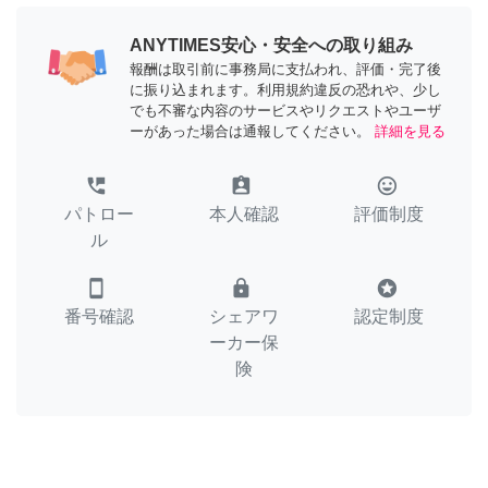
ANYTIMES安心・安全への取り組み
報酬は取引前に事務局に支払われ、評価・完了後
に振り込まれます。利用規約違反の恐れや、少し
でも不審な内容のサービスやリクエストやユーザ
ーがあった場合は通報してください。
詳細を見る
perm_phone_msg
assignment_ind
tag_faces
パトロー
本人確認
評価制度
ル
smartphone
lock
stars
番号確認
シェアワ
認定制度
ーカー保
険