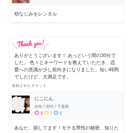
幼なじみをレンタル
ありがとうございます！ あっという間の30分で
した。 色々とキーワードを教えていただき、恋
愛への意識が少し前向きになりました。短い時間
でしたけど、大満足です。
依頼されたチケット
にこにん
女性
/
30代
/
千葉県
sentiment_satisfied
sentiment_neutral
sentiment_dissatisfied
5
0
0
あなた、損してます！モテる男性の秘密、知りた