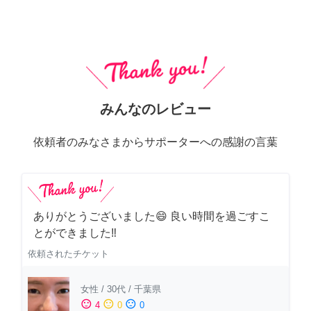
みんなのレビュー
依頼者のみなさまからサポーターへの感謝の言葉
ありがとうございました😄 良い時間を過ごすこ
とができました‼️
依頼されたチケット
女性
/
30代
/
千葉県
sentiment_satisfied
sentiment_neutral
sentiment_dissatisfied
4
0
0