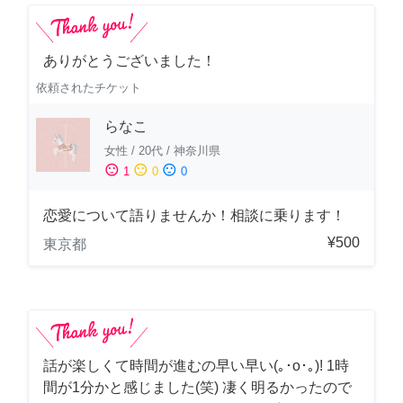
ありがとうございました！
依頼されたチケット
らなこ
女性
/
20代
/
神奈川県
sentiment_satisfied
sentiment_neutral
sentiment_dissatisfied
1
0
0
恋愛について語りませんか！相談に乗ります！
¥500
東京都
話が楽しくて時間が進むの早い早い(｡･о･｡)! 1時
間が1分かと感じました(笑) 凄く明るかったので