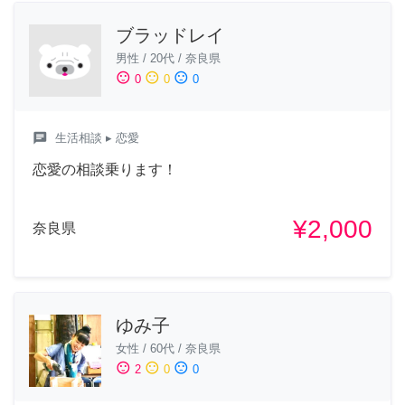
ブラッドレイ
男性
/
20代
/
奈良県
sentiment_satisfied
sentiment_neutral
sentiment_dissatisfied
0
0
0
chat
生活相談
▸ 恋愛
恋愛の相談乗ります！
¥2,000
奈良県
ゆみ子
女性
/
60代
/
奈良県
sentiment_satisfied
sentiment_neutral
sentiment_dissatisfied
2
0
0