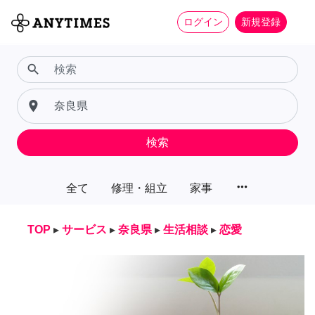
ログイン
新規登録
search
place
検索
more_horiz
全て
修理・組立
家事
TOP
▸
サービス
▸
奈良県
▸
生活相談
▸
恋愛