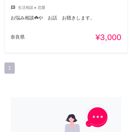
chat
生活相談
▸ 恋愛
お悩み相談☘️や お話 お聴きします。
¥3,000
奈良県
1