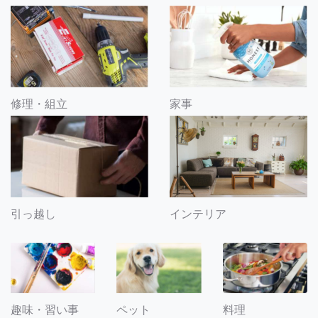
修理・組立
家事
引っ越し
インテリア
趣味・習い事
ペット
料理