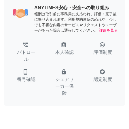
ANYTIMES安心・安全への取り組み
報酬は取引前に事務局に支払われ、評価・完了後
に振り込まれます。利用規約違反の恐れや、少し
でも不審な内容のサービスやリクエストやユーザ
ーがあった場合は通報してください。
詳細を見る
perm_phone_msg
assignment_ind
tag_faces
パトロー
本人確認
評価制度
ル
smartphone
lock
stars
番号確認
シェアワ
認定制度
ーカー保
険