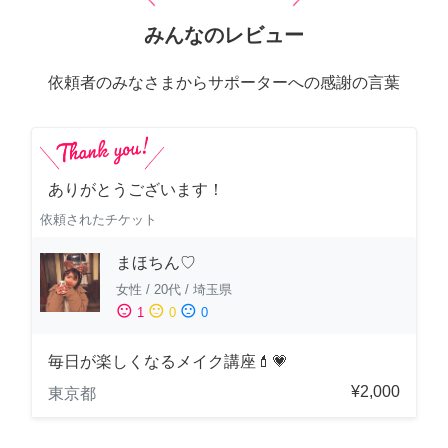
みんなのレビュー
依頼者のみなさまからサポーターへの感謝の言葉
ありがとうございます！
依頼されたチケット
まほちん♡
女性
/
20代
/
埼玉県
sentiment_satisfied
sentiment_neutral
sentiment_dissatisfied
1
0
0
毎日が楽しくなるメイク講座💄💗
¥2,000
東京都