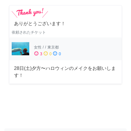
ありがとうございます！
依頼されたチケット
女性
/
/
東京都
sentiment_satisfied
sentiment_neutral
sentiment_dissatisfied
3
0
0
28日(土)夕方〜ハロウィンのメイクをお願いしま
す！