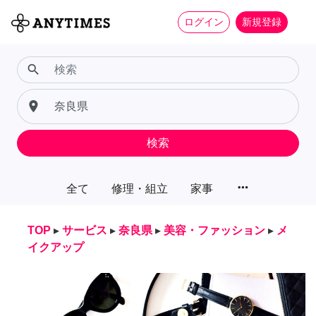
ログイン
新規登録
search
place
検索
more_horiz
全て
修理・組立
家事
TOP
▸
サービス
▸
奈良県
▸
美容・ファッション
▸
メ
イクアップ