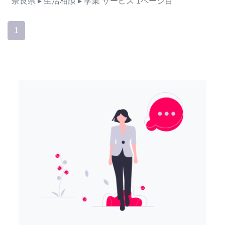
奈良県
▸ 生活相談
▸ 学業
サービス
1ページ目
1