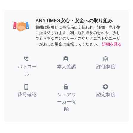
ANYTIMES安心・安全への取り組み
報酬は取引前に事務局に支払われ、評価・完了後
に振り込まれます。利用規約違反の恐れや、少し
でも不審な内容のサービスやリクエストやユーザ
ーがあった場合は通報してください。
詳細を見る
perm_phone_msg
assignment_ind
tag_faces
パトロー
本人確認
評価制度
ル
smartphone
lock
stars
番号確認
シェアワ
認定制度
ーカー保
険