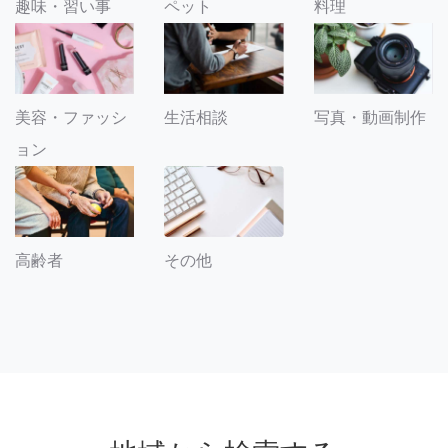
趣味・習い事
ペット
料理
美容・ファッシ
生活相談
写真・動画制作
ョン
その他
高齢者