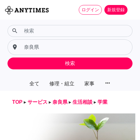
ログイン
新規登録
search
place
検索
more_horiz
全て
修理・組立
家事
TOP
▸
サービス
▸
奈良県
▸
生活相談
▸
学業