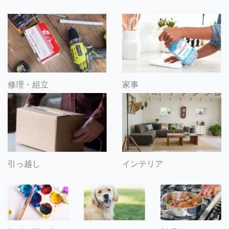
修理・組立
家事
引っ越し
インテリア