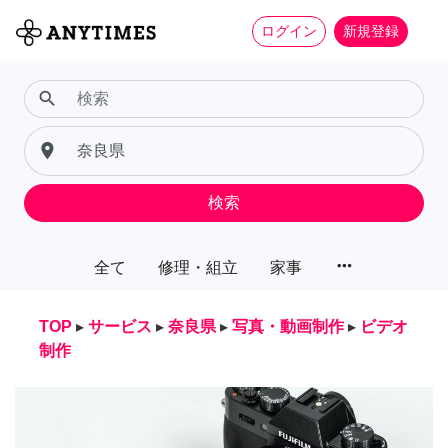
ログイン
新規登録
search
place
検索
more_horiz
全て
修理・組立
家事
TOP
▸
サービス
▸
奈良県
▸
写真・動画制作
▸
ビデオ
制作