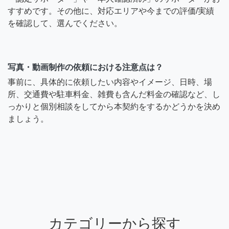
すすめです。その他に、対応エリアや今までの評価/実績
を確認して、選んでください。
写真・動画制作の依頼における注意点は？
事前に、具体的に依頼したい内容やイメージ、日時、場
所、交通費や駐車料金、雑費も含んだ料金の確認など、し
っかりと個別相談をしてから本契約をするかどうかを決め
ましょう。
カテゴリーから探す