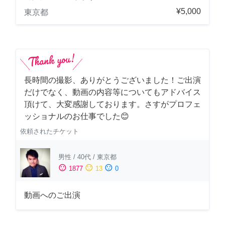
¥5,000
東京都
長時間の撮影、ありがとうございました！ご出演
だけでなく、動画の内容等についてもアドバイス
頂けて、大変感謝しております。さすがプロフェ
ッショナルのお仕事でした😊
依頼されたチケット
男性
/
40代
/
東京都
sentiment_satisfied
sentiment_neutral
sentiment_dissatisfied
1877
13
0
動画へのご出演