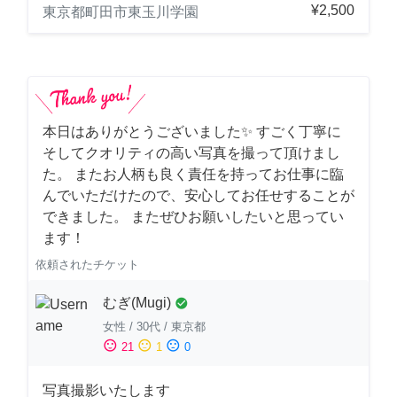
¥2,500
東京都町田市東玉川学園
本日はありがとうございました✨ すごく丁寧に
そしてクオリティの高い写真を撮って頂けまし
た。 またお人柄も良く責任を持ってお仕事に臨
んでいただけたので、安心してお任せすることが
できました。 またぜひお願いしたいと思ってい
ます！
依頼されたチケット
むぎ(Mugi)
check_circle
女性
/
30代
/
東京都
sentiment_satisfied
sentiment_neutral
sentiment_dissatisfied
21
1
0
写真撮影いたします