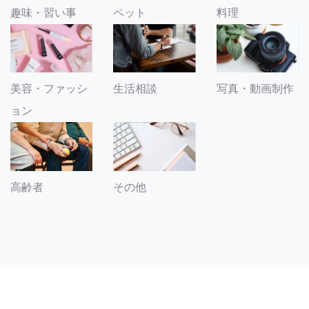
趣味・習い事
ペット
料理
美容・ファッシ
生活相談
写真・動画制作
ョン
その他
高齢者