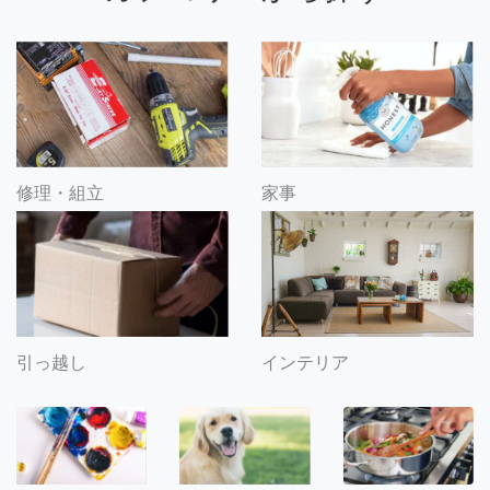
修理・組立
家事
引っ越し
インテリア