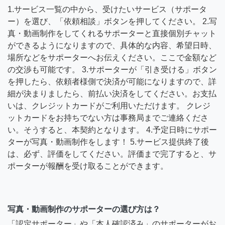
1.サービス一覧の中から、受けたいサービス（サポータ
ー）を選び、「依頼相談」ボタンを押してください。 2.写
真・動画制作をしてくれるサポーターと直接個別チャット
ができるようになりますので、具体的な内容、希望日時、
場所などをサポーターへお伝えください。ここで金額など
の交渉も可能です。 3.サポーターが「引き受ける」ボタン
を押したら、依頼者様側で決済が可能になりますので、詳
細が決まりましたら、前払い決済をしてください。お支払
いは、クレジットカードがご利用いただけます。 クレジ
ットカードをお持ちでない方は事務局までご連絡くださ
い。そうすると、本契約となります。 4.予定日時にサポー
ターが写真・動画制作をします！ 5.サービス提供終了後
は、必ず、評価をしてください。評価まで完了すると、サ
ポーターが報酬を受け取ることができます。
写真・動画制作のサポーターの選び方は？
「認定サポーター」や「本人確認済み」のサポーターがお