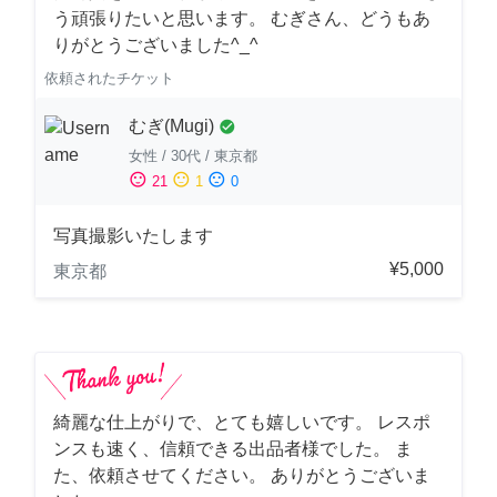
う頑張りたいと思います。 むぎさん、どうもあ
りがとうございました^_^
依頼されたチケット
むぎ(Mugi)
check_circle
女性
/
30代
/
東京都
sentiment_satisfied
sentiment_neutral
sentiment_dissatisfied
21
1
0
写真撮影いたします
¥5,000
東京都
綺麗な仕上がりで、とても嬉しいです。 レスポ
ンスも速く、信頼できる出品者様でした。 ま
た、依頼させてください。 ありがとうございま