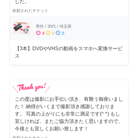
した。
依頼されたチケット
男性
/
30代
/
埼玉県
sentiment_satisfied
sentiment_neutral
sentiment_dissatisfied
4
0
0
【3本】DVDやVHSの動画をスマホへ変換サービ
ス
この度は撮影にお手伝い頂き、有難う御座いまし
た！ 納得がいくまで撮影頂き感謝しておりま
す。 写真の上がりにも非常に満足です(^ ^) もし
宜しければ、またご協力頂きたく思いますので、
今後とも宜しくお願い致します！
依頼されたチケット