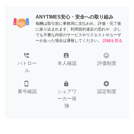
ANYTIMES安心・安全への取り組み
報酬は取引前に事務局に支払われ、評価・完了後
に振り込まれます。利用規約違反の恐れや、少し
でも不審な内容のサービスやリクエストやユーザ
ーがあった場合は通報してください。
詳細を見る
perm_phone_msg
assignment_ind
tag_faces
パトロー
本人確認
評価制度
ル
smartphone
lock
stars
番号確認
シェアワ
認定制度
ーカー保
険