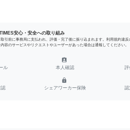
YTIMES安心・安全への取り組み
は取引前に事務局に支払われ、評価・完了後に振り込まれます。利用規約違反
な内容のサービスやリクエストやユーザーがあった場合は通報してください。
assignment_ind
ール
本人確認
評
lock
確認
シェアワーカー保険
認