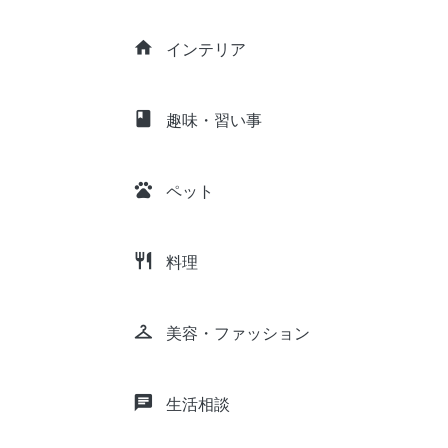
home
インテリア
class
趣味・習い事
pets
ペット
restaurant
料理
checkroom
美容・ファッション
chat
生活相談