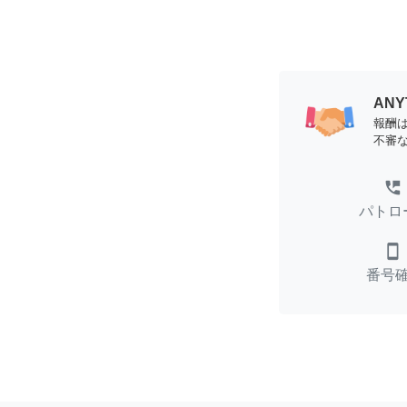
AN
報酬
不審
perm_phone_msg
パトロ
smartphone
番号