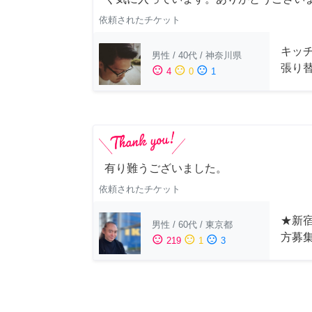
依頼されたチケット
キッ
男性
/
40代
/
神奈川県
張り
sentiment_satisfied
sentiment_neutral
sentiment_dissatisfied
4
0
1
有り難うございました。
依頼されたチケット
★新宿
男性
/
60代
/
東京都
方募
sentiment_satisfied
sentiment_neutral
sentiment_dissatisfied
219
1
3