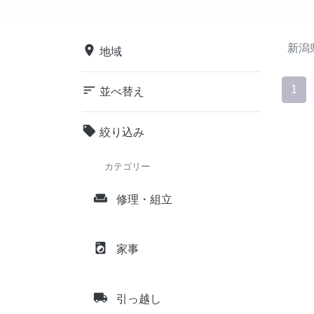
新潟
place
地域
sort
1
並べ替え
local_offer
絞り込み
カテゴリー
weekend
修理・組立
local_laundry_service
家事
local_shipping
引っ越し