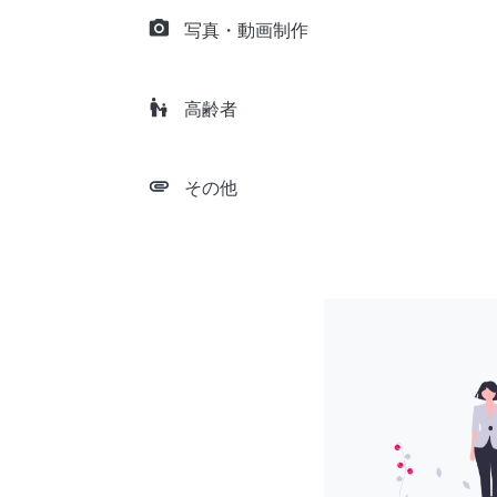
camera_alt
写真・動画制作
escalator_warning
高齢者
attachment
その他