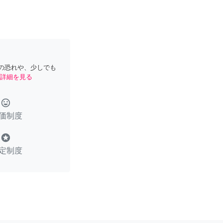
の恐れや、少しでも
詳細を見る
tag_faces
価制度
stars
定制度