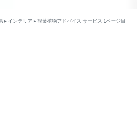
県
▸ インテリア
▸ 観葉植物アドバイス
サービス
1ページ目