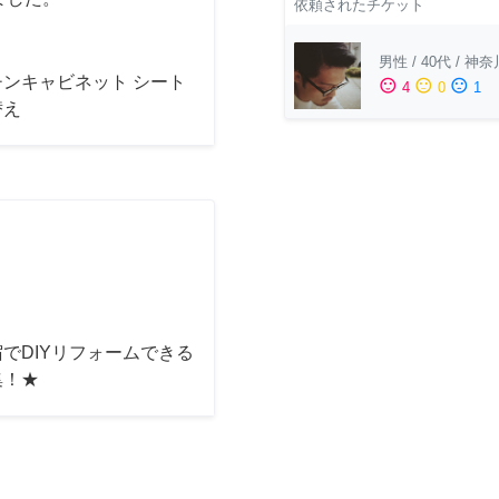
依頼されたチケット
男性
/
40代
/
神奈
チンキャビネット シート
sentiment_satisfied
sentiment_neutral
sentiment_dissatisfied
4
0
1
替え
でDIYリフォームできる
集！★