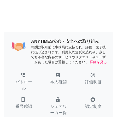
ANYTIMES安心・安全への取り組み
報酬は取引前に事務局に支払われ、評価・完了後
に振り込まれます。利用規約違反の恐れや、少し
でも不審な内容のサービスやリクエストやユーザ
ーがあった場合は通報してください。
詳細を見る
perm_phone_msg
assignment_ind
tag_faces
パトロー
本人確認
評価制度
ル
smartphone
lock
stars
番号確認
シェアワ
認定制度
ーカー保