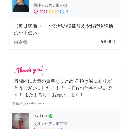
男性
/
50代
/
東京都
sentiment_satisfied
sentiment_neutral
sentiment_dissatisfied
2071
27
2
【毎日稼働中‼︎】お部屋の模様替えやお荷物移動
のお手伝い
¥8,000
東京都
時間内に大量の資料をまとめて 頂き誠にありが
とうございました！！ とってもお仕事が早いで
す！ またよろしくお願いします！
依頼されたチケット
makon
check_circle
女性
/
60代
/
東京都