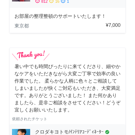
sentiment_satisfied
sentiment_neutral
sentiment_dissatisfied
812
16
1
お部屋の整理整頓のサポートいたします！
¥7,000
東京都
暑い中でも時間ぴったりに来てくださり、細やか
なケアをいただきながら大変ご丁寧で効率の良い
作業でした。 柔らかな人柄に色々とご相談して
しまいましたが快くご対応もいただき、大変満足
です。ありがとうございました！ また何かあり
ましたら、是非ご相談をさせてください！どうぞ
宜しくお願いいたします。
依頼されたチケット
クロダキヨトモ/ｲﾝﾃﾘｱｺｰﾃﾞｨﾈｰﾀｰ
check_circle