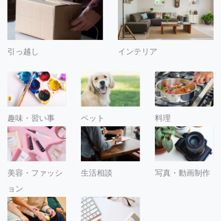
引っ越し
インテリア
趣味・習い事
ペット
料理
美容・ファッシ
生活相談
写真・動画制作
ョン