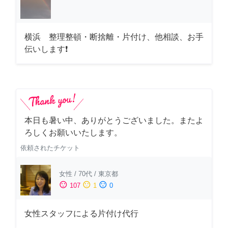
横浜 整理整頓・断捨離・片付け、他相談、お手
伝いします❗
本日も暑い中、ありがとうございました。またよ
ろしくお願いいたします。
依頼されたチケット
女性
/
70代
/
東京都
sentiment_satisfied
sentiment_neutral
sentiment_dissatisfied
107
1
0
女性スタッフによる片付け代行