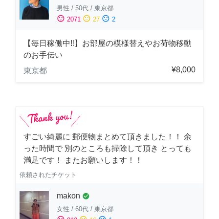
男性
/
50代
/
東京都
sentiment_satisfied
sentiment_neutral
sentiment_dissatisfied
2071
27
2
【毎日稼働中‼︎】お部屋の模様替えやお荷物移動
のお手伝い
¥8,000
東京都
すごい綺麗に 郵便物まとめて頂きました！！ 余
った時間で 別のところも掃除して頂き とっても
満足です！ またお願いします！！
依頼されたチケット
makon
check_circle
女性
/
60代
/
東京都