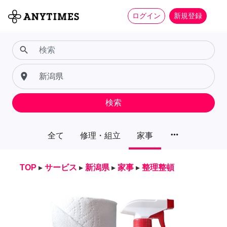
ログイン
新規登録
search
place
検索
more_horiz
全て
修理・組立
家事
TOP
▸
サービス
▸
新潟県
▸
家事
▸
整理整頓