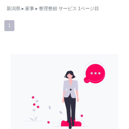
新潟県
▸ 家事
▸ 整理整頓
サービス
1ページ目
1