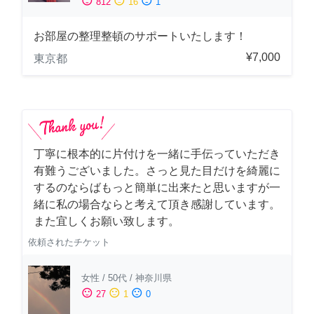
sentiment_satisfied
sentiment_neutral
sentiment_dissatisfied
812
16
1
お部屋の整理整頓のサポートいたします！
¥7,000
東京都
丁寧に根本的に片付けを一緒に手伝っていただき
有難うございました。さっと見た目だけを綺麗に
するのならばもっと簡単に出来たと思いますが一
緒に私の場合ならと考えて頂き感謝しています。
また宜しくお願い致します。
依頼されたチケット
女性
/
50代
/
神奈川県
sentiment_satisfied
sentiment_neutral
sentiment_dissatisfied
27
1
0