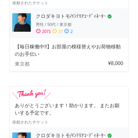
依頼されたチケット
クロダキヨトモ/ｲﾝﾃﾘｱｺｰﾃﾞｨﾈｰﾀｰ
check_circle
男性
/
50代
/
東京都
sentiment_satisfied
sentiment_neutral
sentiment_dissatisfied
2071
27
2
【毎日稼働中‼︎】お部屋の模様替えやお荷物移動
のお手伝い
¥8,000
東京都
ありがとうございます！助かります。 またお願
いする予定です。
依頼されたチケット
クロダキヨトモ/ｲﾝﾃﾘｱｺｰﾃﾞｨﾈｰﾀｰ
check_circle