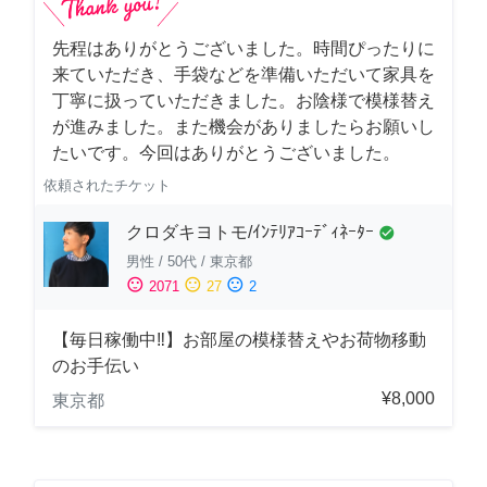
先程はありがとうございました。時間ぴったりに
来ていただき、手袋などを準備いただいて家具を
丁寧に扱っていただきました。お陰様で模様替え
が進みました。また機会がありましたらお願いし
たいです。今回はありがとうございました。
依頼されたチケット
クロダキヨトモ/ｲﾝﾃﾘｱｺｰﾃﾞｨﾈｰﾀｰ
check_circle
男性
/
50代
/
東京都
sentiment_satisfied
sentiment_neutral
sentiment_dissatisfied
2071
27
2
【毎日稼働中‼︎】お部屋の模様替えやお荷物移動
のお手伝い
¥8,000
東京都