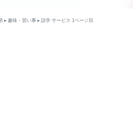
県
▸ 趣味・習い事
▸ 語学
サービス
1ページ目