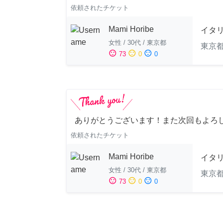
依頼されたチケット
Mami Horibe
イタ
女性
/
30代
/
東京都
東京
sentiment_satisfied
sentiment_neutral
sentiment_dissatisfied
73
0
0
ありがとうございます！また次回もよろし
依頼されたチケット
Mami Horibe
イタ
女性
/
30代
/
東京都
東京
sentiment_satisfied
sentiment_neutral
sentiment_dissatisfied
73
0
0