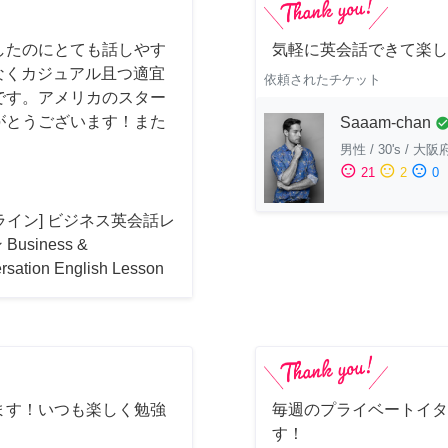
したのにとても話しやす
気軽に英会話できて楽し
はなくカジュアル且つ適宜
依頼されたチケット
です。アメリカのスター
がとうございます！また
Saaam-chan
check_cir
男性
/
30's
/
大阪
sentiment_satisfied
sentiment_neutral
sentiment_dissatisfied
21
2
0
ライン] ビジネス英会話レ
Business &
rsation English Lesson
ます！いつも楽しく勉強
毎週のプライベートイタ
す！