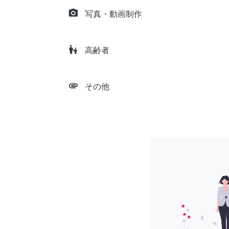
camera_alt
写真・動画制作
escalator_warning
高齢者
attachment
その他