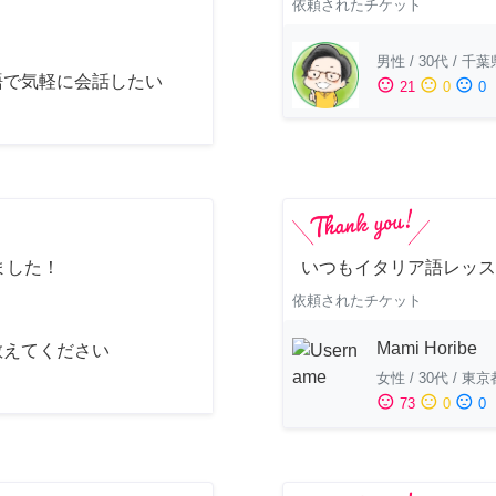
依頼されたチケット
男性
/
30代
/
千葉
語で気軽に会話したい
sentiment_satisfied
sentiment_neutral
sentiment_dissatisfied
21
0
0
ました！
いつもイタリア語レッス
依頼されたチケット
Mami Horibe
教えてください
女性
/
30代
/
東京
sentiment_satisfied
sentiment_neutral
sentiment_dissatisfied
73
0
0