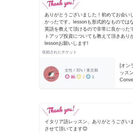
ありがとうございました！初めてお会い
かったです。lessonも形式的なもので
英語を教えて頂けるので非常に良かった
トアップ投資についても教えて頂きあり
lessonお願いします!
依頼されたチケット
[オン
女性
/
30's
/
東京都
ッスン 
sentiment_satisfied
sentiment_neutral
sentiment_dissatisfied
86
2
1
Conve
イタリア語レッスン、ありがとうござい
させて頂いてます😊