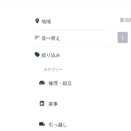
新潟
place
地域
sort
1
並べ替え
local_offer
絞り込み
カテゴリー
weekend
修理・組立
local_laundry_service
家事
local_shipping
引っ越し