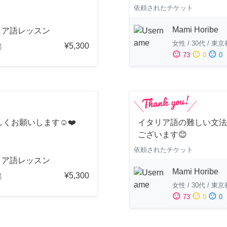
依頼されたチケット
Mami Horibe
リア語レッスン
女性
/
30代
/
東京
¥5,300
都
sentiment_satisfied
sentiment_neutral
sentiment_dissatisfied
73
0
0
くお願いします☺️❤️
イタリア語の難しい文法
ございます😊
依頼されたチケット
リア語レッスン
Mami Horibe
¥5,300
都
女性
/
30代
/
東京
sentiment_satisfied
sentiment_neutral
sentiment_dissatisfied
73
0
0