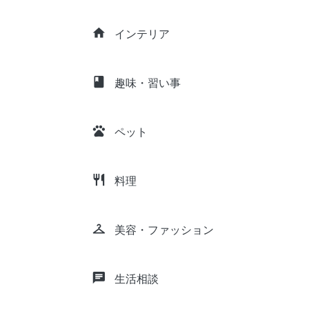
home
インテリア
class
趣味・習い事
pets
ペット
restaurant
料理
checkroom
美容・ファッション
chat
生活相談