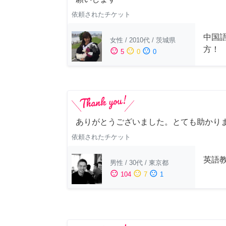
依頼されたチケット
中国
女性
/
2010代
/
茨城県
方！
sentiment_satisfied
sentiment_neutral
sentiment_dissatisfied
5
0
0
ありがとうございました。とても助かり
依頼されたチケット
英語
男性
/
30代
/
東京都
sentiment_satisfied
sentiment_neutral
sentiment_dissatisfied
104
7
1