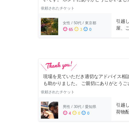
依頼されたチケット
引越
女性
/
50代
/
東京都
屋、
sentiment_satisfied
sentiment_neutral
sentiment_dissatisfied
65
3
0
現場を見ていただき適切なアドバイス相
も助かりました。 ご親切にありがとうご
依頼されたチケット
引越
男性
/
30代
/
愛知県
荷物
sentiment_satisfied
sentiment_neutral
sentiment_dissatisfied
4
0
0