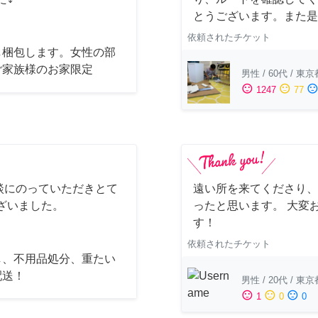
とうございます。また是
依頼されたチケット
し梱包します。女性の部
ご家族様のお家限定
男性
/
60代
/
東京
sentiment_satisfied
sentiment_neutral
sentiment_dissatisfi
1247
77
談にのっていただきとて
遠い所を来てくださり、
ざいました。
ったと思います。 大変
す！
依頼されたチケット
し、不用品処分、重たい
配送！
男性
/
20代
/
東京
sentiment_satisfied
sentiment_neutral
sentiment_dissatisfied
1
0
0