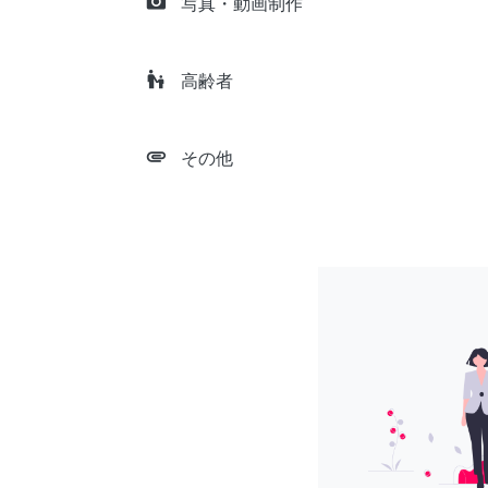
camera_alt
写真・動画制作
escalator_warning
高齢者
attachment
その他