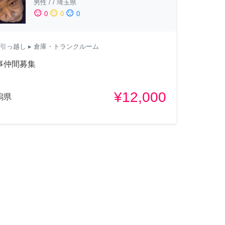
男性
/
/
埼玉県
sentiment_satisfied
sentiment_neutral
sentiment_dissatisfied
0
0
0
引っ越し
▸ 倉庫・トランクルーム
事仲間募集
¥12,000
潟県