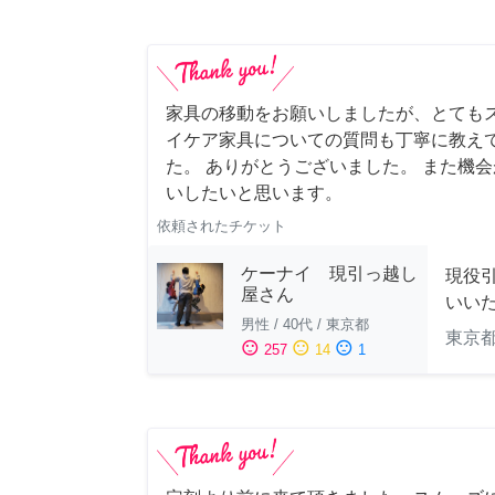
家具の移動をお願いしましたが、とても
イケア家具についての質問も丁寧に教え
た。 ありがとうございました。 また機
いしたいと思います。
依頼されたチケット
ケーナイ 現引っ越し
現役
屋さん
いい
男性
/
40代
/
東京都
東京
sentiment_satisfied
sentiment_neutral
sentiment_dissatisfied
257
14
1