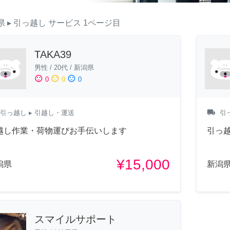
県
▸ 引っ越し
サービス
1ページ目
TAKA39
男性
/
20代
/
新潟県
sentiment_satisfied
sentiment_neutral
sentiment_dissatisfied
0
0
0
local_shipping
引っ越し
▸ 引越し・運送
引
越し作業・荷物運びお手伝いします
引っ
¥15,000
潟県
新潟
スマイルサポート