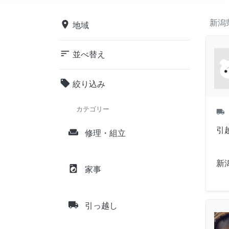
新潟
place
地域
sort
並べ替え
local_offer
絞り込み
カテゴリー
local_shipping
引
weekend
修理・組立
新
local_laundry_service
家事
local_shipping
引っ越し