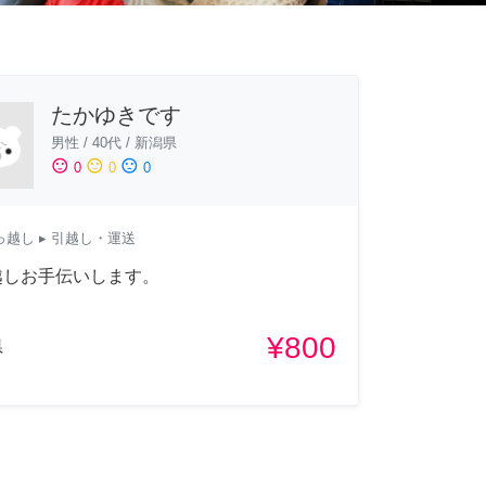
たかゆきです
男性
/
40代
/
新潟県
sentiment_satisfied
sentiment_neutral
sentiment_dissatisfied
0
0
0
っ越し
▸ 引越し・運送
越しお手伝いします。
¥800
県