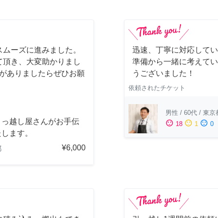
スムーズに進みました。
迅速、丁寧に対応してい
て頂き、大変助かりまし
準備から一緒に考えてい
会がありましたらぜひお願
うございました！
依頼されたチケット
男性
/
60代
/
東京
引っ越し屋さんがお手伝
sentiment_satisfied
sentiment_neutral
sentiment_dissatisfied
18
1
0
たします。
¥6,000
都