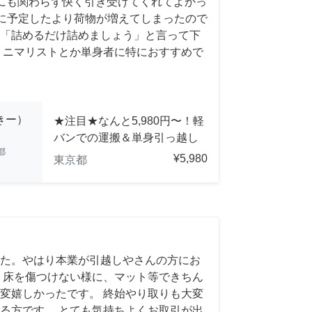
にも関わらず快く引き受けてくれてよかっ
前日に予定したより荷物が増えてしまったので
「詰めるだけ詰めましょう」と言って下
ミニマリストとか単身者に特におすすめで
っきー）
★注目★なんと5,980円〜！軽
バンでの運搬＆単身引っ越し
都
¥5,980
東京都
た。やはり本業が引越しやさんの方にお
 床を傷つけない様に、マット等できちん
変嬉しかったです。 終始やり取りも大変
る方です。 とても気持ちよくお取引が出