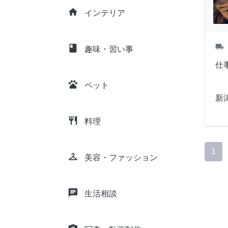
home
インテリア
local_shipping
class
趣味・習い事
仕
pets
ペット
新
restaurant
料理
1
checkroom
美容・ファッション
chat
生活相談