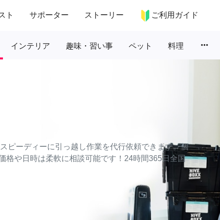
スト
サポーター
ストーリー
ご利用ガイド
more_horiz
インテリア
趣味・習い事
ペット
料理
かつスピーディーに引っ越し作業を代行依頼できます。個
格や日時は柔軟に相談可能です！24時間365日全国