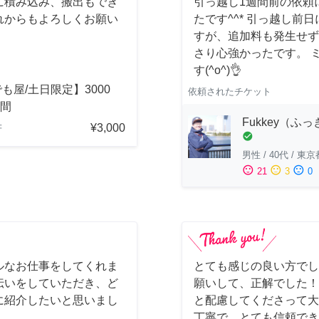
に積み込み、搬出もでき
引っ越し1週間前の依頼
れからもよろしくお願い
たです^^* 引っ越し
すが、追加料も発生せず
さり心強かったです。 
す(^o^)👌
も屋/土日限定】3000
依頼されたチケット
時間
Fukkey（ふ
¥3,000
府
check_circle
男性
/
40代
/
東京
sentiment_satisfied
sentiment_neutral
sentiment_dissatisfied
21
3
0
ルなお仕事をしてくれま
とても感じの良い方でし
伝いをしていただき、ど
願いして、正解でした！
に紹介したいと思いまし
と配慮してくださって大
丁寧で、とても信頼でき