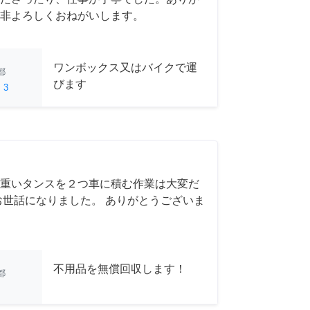
非よろしくおねがいします。
ワンボックス又はバイクで運
都
びます
ed
3
重いタンスを２つ車に積む作業は大変だ
お世話になりました。 ありがとうございま
不用品を無償回収します！
都