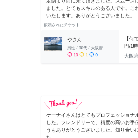
定刻より前に来て頂きました。スムーズ
ました。とてもスキルのある人です。こ
いたします。ありがとうございました。
依頼されたチケット
【何で
やさん
円/1
男性
/
30代
/
大阪府
sentiment_satisfied
sentiment_neutral
sentiment_dissatisfied
10
1
0
大阪
ケーナイさんはとてもプロフェッショナ
した。フレンドリーで、精度の高いお手
うもありがとうございました。知り合い
た。