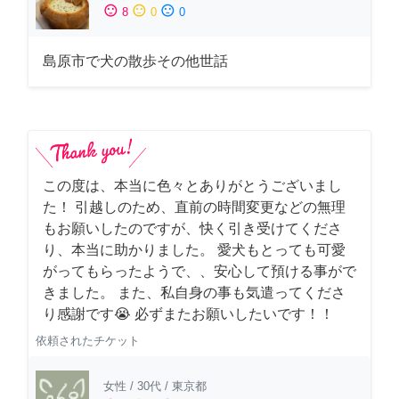
sentiment_satisfied
sentiment_neutral
sentiment_dissatisfied
8
0
0
島原市で犬の散歩その他世話
この度は、本当に色々とありがとうございまし
た！ 引越しのため、直前の時間変更などの無理
もお願いしたのですが、快く引き受けてくださ
り、本当に助かりました。 愛犬もとっても可愛
がってもらったようで、、安心して預ける事がで
きました。 また、私自身の事も気遣ってくださ
り感謝です😭 必ずまたお願いしたいです！！
依頼されたチケット
女性
/
30代
/
東京都