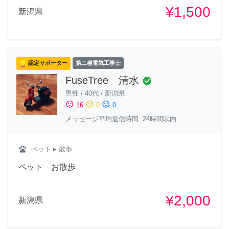
¥1,500
新潟県
認定サポーター
第二種電気工事士
FuseTree 清水
check_circle
男性
/
40代
/
新潟県
sentiment_satisfied
sentiment_neutral
sentiment_dissatisfied
16
0
0
メッセージ平均返信時間: 24時間以内
pets
ペット
▸ 散歩
ペット お散歩
¥2,000
新潟県