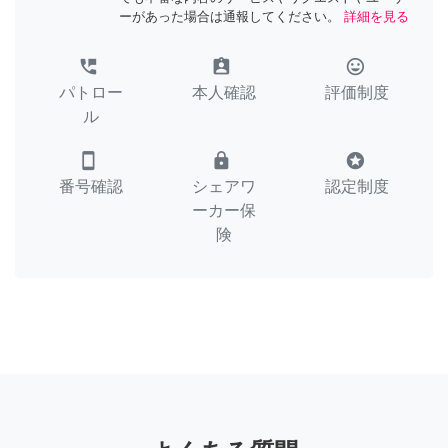
ーがあった場合は通報してください。
詳細を見る
perm_phone_msg
assignment_ind
tag_faces
パトロー
本人確認
評価制度
ル
smartphone
lock
stars
番号確認
シェアワ
認定制度
ーカー保
険