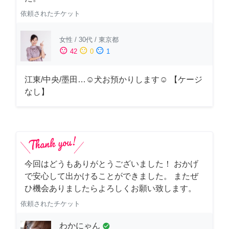
依頼されたチケット
女性
/
30代
/
東京都
sentiment_satisfied
sentiment_neutral
sentiment_dissatisfied
42
0
1
江東/中央/墨田…☺︎犬お預かりします☺︎ 【ケージ
なし】
今回はどうもありがとうございました！ おかげ
で安心して出かけることができました。 またぜ
ひ機会ありましたらよろしくお願い致します。
依頼されたチケット
わかにゃん
check_circle