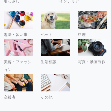
引っ越し
インテリア
趣味・習い事
ペット
料理
美容・ファッシ
生活相談
写真・動画制作
ョン
その他
高齢者