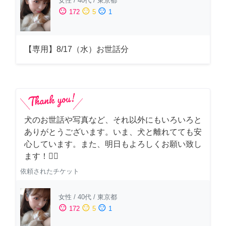
女性
/
40代
/
東京都
sentiment_satisfied
sentiment_neutral
sentiment_dissatisfied
172
5
1
【専用】8/17（水）お世話分
犬のお世話や写真など、それ以外にもいろいろと
ありがとうございます。いま、犬と離れてても安
心しています。また、明日もよろしくお願い致し
ます！🙇‍♂️
依頼されたチケット
女性
/
40代
/
東京都
sentiment_satisfied
sentiment_neutral
sentiment_dissatisfied
172
5
1