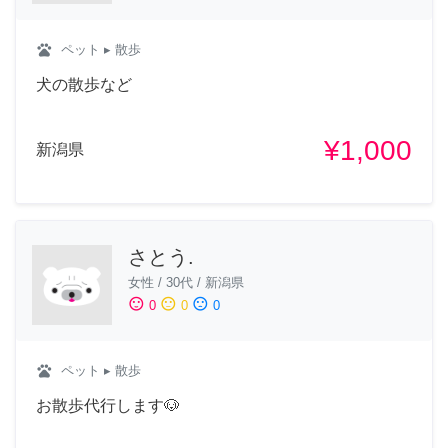
pets
ペット
▸ 散歩
犬の散歩など
¥1,000
新潟県
さとう.
女性
/
30代
/
新潟県
sentiment_satisfied
sentiment_neutral
sentiment_dissatisfied
0
0
0
pets
ペット
▸ 散歩
お散歩代行します🐶