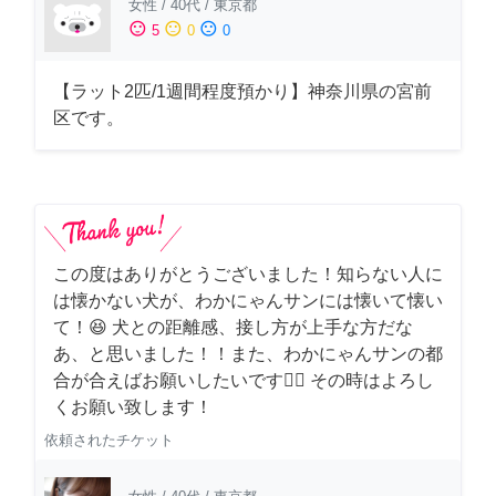
女性
/
40代
/
東京都
sentiment_satisfied
sentiment_neutral
sentiment_dissatisfied
5
0
0
【ラット2匹/1週間程度預かり】神奈川県の宮前
区です。
この度はありがとうございました！知らない人に
は懐かない犬が、わかにゃんサンには懐いて懐い
て！😆 犬との距離感、接し方が上手な方だな
あ、と思いました！！また、わかにゃんサンの都
合が合えばお願いしたいです🙇‍♂️ その時はよろし
くお願い致します！
依頼されたチケット