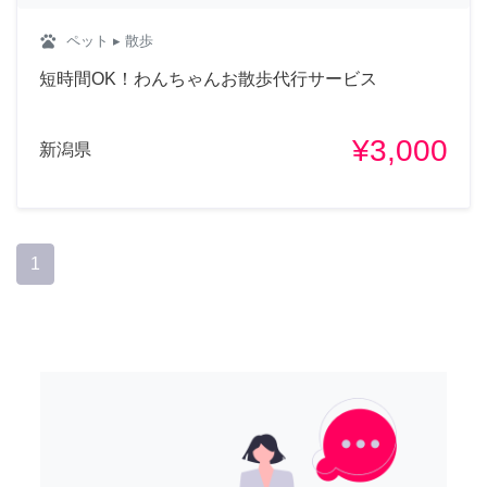
pets
ペット
▸ 散歩
短時間OK！わんちゃんお散歩代行サービス
¥3,000
新潟県
1