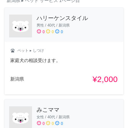
新潟県
▸ ペット
サービス
1ページ目
ハリーケンスタイル
男性
/
40代
/
新潟県
sentiment_satisfied
sentiment_neutral
sentiment_dissatisfied
0
0
0
pets
ペット
▸ しつけ
家庭犬の相談受けます。
¥2,000
新潟県
みこママ
女性
/
40代
/
新潟県
sentiment_satisfied
sentiment_neutral
sentiment_dissatisfied
0
0
0