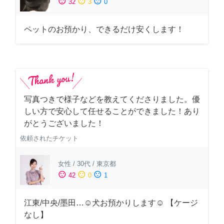
sentiment_satisfied
sentiment_neutral
sentiment_dissatisfied
32
3
0
ペットのお預かり、できるだけ安くします！
写真つきで様子などを教えてくださりました。優
しい方で安心して任せることができました！あり
がとうございました！
依頼されたチケット
女性
/
30代
/
東京都
sentiment_satisfied
sentiment_neutral
sentiment_dissatisfied
42
0
1
江東/中央/墨田…☺︎犬お預かりします☺︎ 【ケージ
なし】