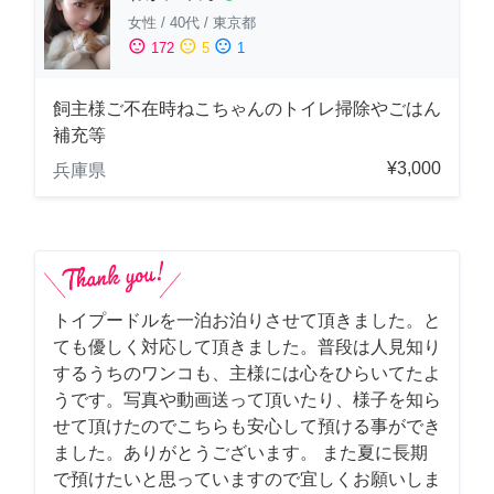
女性
/
40代
/
東京都
sentiment_satisfied
sentiment_neutral
sentiment_dissatisfied
172
5
1
飼主様ご不在時ねこちゃんのトイレ掃除やごはん
補充等
¥3,000
兵庫県
トイプードルを一泊お泊りさせて頂きました。と
ても優しく対応して頂きました。普段は人見知り
するうちのワンコも、主様には心をひらいてたよ
うです。写真や動画送って頂いたり、様子を知ら
せて頂けたのでこちらも安心して預ける事ができ
ました。ありがとうございます。 また夏に長期
で預けたいと思っていますので宜しくお願いしま