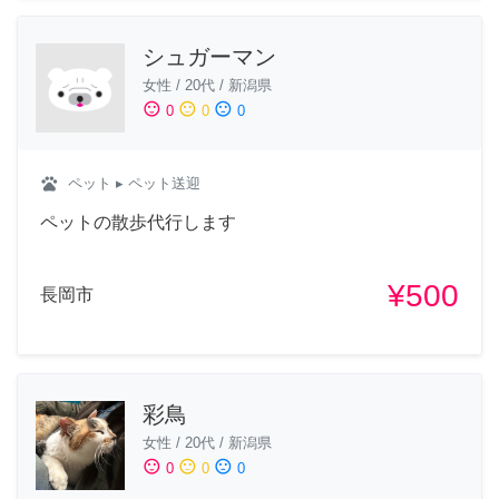
シュガーマン
女性
/
20代
/
新潟県
sentiment_satisfied
sentiment_neutral
sentiment_dissatisfied
0
0
0
pets
ペット
▸ ペット送迎
ペットの散歩代行します
¥500
長岡市
彩鳥
女性
/
20代
/
新潟県
sentiment_satisfied
sentiment_neutral
sentiment_dissatisfied
0
0
0