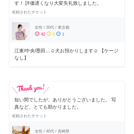
す！ 評価遅くなり大変失礼致しました。
依頼されたチケット
女性
/
30代
/
東京都
sentiment_satisfied
sentiment_neutral
sentiment_dissatisfied
42
0
1
江東/中央/墨田…☺︎犬お預かりします☺︎ 【ケージ
なし】
短い間でしたが、ありがとうございました。 写
真など、とても助かりました。
依頼されたチケット
女性
/
40代
/
長崎県