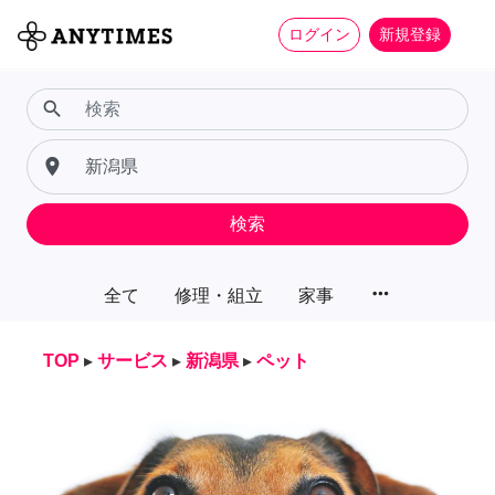
ログイン
新規登録
search
place
検索
more_horiz
全て
修理・組立
家事
TOP
▸
サービス
▸
新潟県
▸
ペット