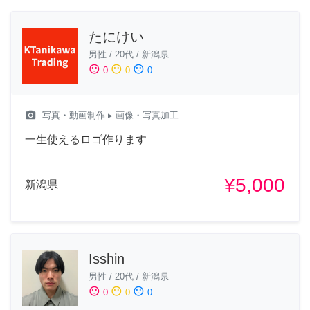
たにけい
男性
/
20代
/
新潟県
sentiment_satisfied
sentiment_neutral
sentiment_dissatisfied
0
0
0
camera_alt
写真・動画制作
▸ 画像・写真加工
一生使えるロゴ作ります
¥5,000
新潟県
Isshin
男性
/
20代
/
新潟県
sentiment_satisfied
sentiment_neutral
sentiment_dissatisfied
0
0
0