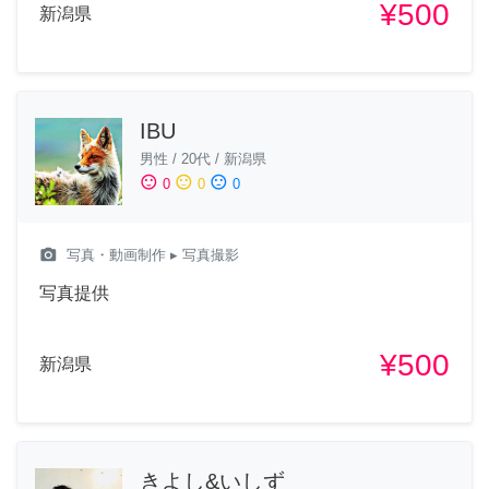
¥500
新潟県
IBU
男性
/
20代
/
新潟県
sentiment_satisfied
sentiment_neutral
sentiment_dissatisfied
0
0
0
camera_alt
写真・動画制作
▸ 写真撮影
写真提供
¥500
新潟県
きよし&いしず