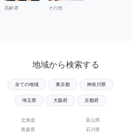
その他
高齢者
地域から検索する
全ての地域
東京都
神奈川県
埼玉県
大阪府
京都府
北海道
富山県
青森県
石川県