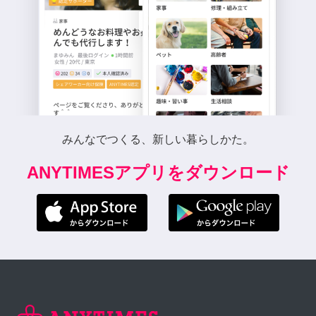
みんなでつくる、新しい暮らしかた。
ANYTIMESアプリをダウンロード