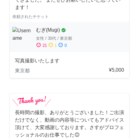
ます！
依頼されたチケット
むぎ(Mugi)
check_circle
女性
/
30代
/
東京都
sentiment_satisfied
sentiment_neutral
sentiment_dissatisfied
21
1
0
写真撮影いたします
¥5,000
東京都
長時間の撮影、ありがとうございました！ご出演
だけでなく、動画の内容等についてもアドバイス
頂けて、大変感謝しております。さすがプロフェ
ッショナルのお仕事でした😊