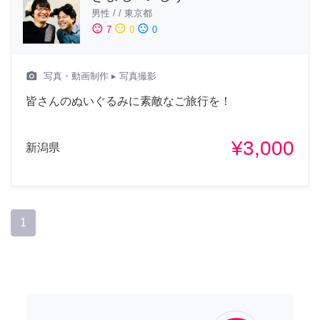
男性
/
/
東京都
sentiment_satisfied
sentiment_neutral
sentiment_dissatisfied
7
0
0
camera_alt
写真・動画制作
▸ 写真撮影
皆さんのぬいぐるみに素敵なご旅行を！
¥3,000
新潟県
1