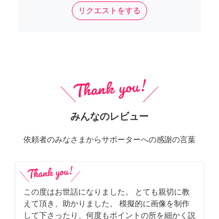
リクエストをする
みんなのレビュー
依頼者のみなさまからサポーターへの感謝の言葉
この度はお世話になりました。 とても親切に教
えて頂き、助かりました。 模擬的に画像を制作
して下さったり、何度もポイントの所を細かく説