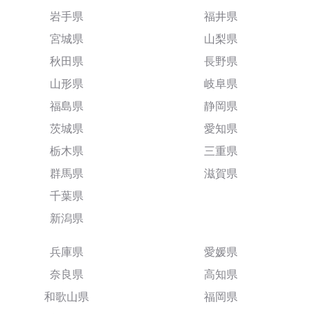
岩手県
福井県
宮城県
山梨県
秋田県
長野県
山形県
岐阜県
福島県
静岡県
茨城県
愛知県
栃木県
三重県
群馬県
滋賀県
千葉県
新潟県
兵庫県
愛媛県
奈良県
高知県
和歌山県
福岡県