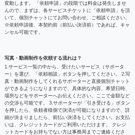
変動します。 「依頼申請」の段階では料金は発生しませ
んので、まずは、各サービスチケットに「依頼申請」を頂
いて、個別チャットにてお問い合わせ、ご相談ください。
※依頼申請後、本契約前（前払い決済前）であれば、キャ
ンセル可能です。
写真・動画制作を依頼する流れは？
1.サービス一覧の中から、受けたいサービス（サポータ
ー）を選び、「依頼相談」ボタンを押してください。 2.写
真・動画制作をしてくれるサポーターと直接個別チャット
ができるようになりますので、具体的な内容、希望日時、
場所などをサポーターへお伝えください。ここで金額など
の交渉も可能です。 3.サポーターが「引き受ける」ボタン
を押したら、依頼者様側で決済が可能になりますので、詳
細が決まりましたら、前払い決済をしてください。お支払
いは、クレジットカードがご利用いただけます。 クレジ
ットカードをお持ちでない方は事務局までご連絡くださ