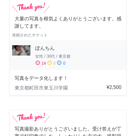
大量の写真を根気よくありがとうございます。感
謝してます。
依頼されたチケット
ぽんちん
女性
/
30代
/
東京都
sentiment_satisfied
sentiment_neutral
sentiment_dissatisfied
14
0
0
写真をデータ化します！
¥2,500
東京都町田市東玉川学園
写真撮影ありがとうございました。受け答えが丁