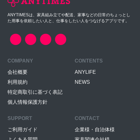
ANYTIMESは、家具組み立てや配送、家事などの日常のちょっとし
た用事を依頼したい人と、仕事をしたい人をつなげるアプリです。
COMPANY
CONTENTS
会社概要
ANYLIFE
利用規約
NEWS
特定商取引に基づく表記
個人情報保護方針
SUPPORT
CONTACT
ご利用ガイド
企業様・自治体様
よくある質問
家具関連会社様