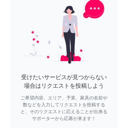
受けたいサービスが見つからない
場合はリクエストを投稿しよう
ご希望内容、エリア、予算、家具の名前や
数などを入力してリクエストを投稿する
と、そのリクエストに応えることが出来る
サポーターから応募が来ます！